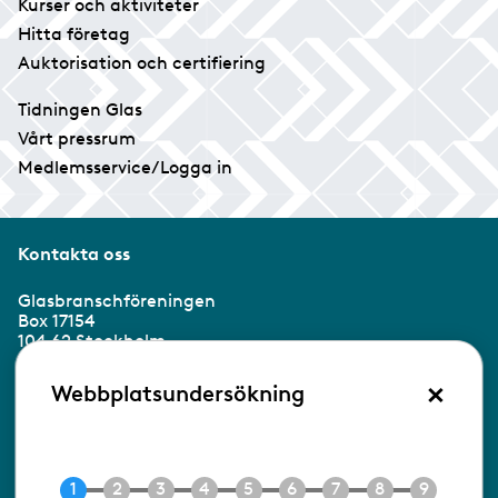
Kurser och aktiviteter
Hitta företag
Auktorisation och certifiering
Tidningen Glas
Vårt pressrum
Medlemsservice/Logga in
Kontakta oss
Glasbranschföreningen
Box 17154
104 62 Stockholm
×
Besöksadress:
Webbplatsundersökning
Ringvägen 100
118 60 Stockholm
Tel 08-453 90 70
E-post
info@gbf.se