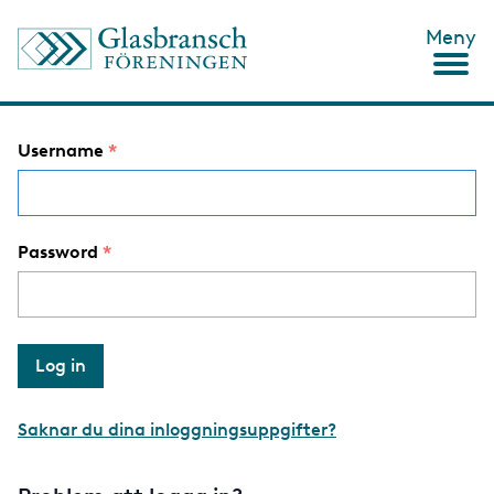
S
Meny
k
i
p
t
o
Username
m
a
i
n
c
Password
o
n
t
e
n
t
Saknar du dina inloggningsuppgifter?