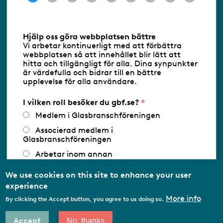
Information om cookies
Hjälp oss göra webbplatsen bättre
Vi arbetar kontinuerligt med att förbättra
Följ oss via RSS
webbplatsen så att innehållet blir lätt att
hitta och tillgängligt för alla. Dina synpunkter
är värdefulla och bidrar till en bättre
upplevelse för alla användare.
Databasens namn:
www.gbf.se
-
Tillhandahållare: Glastjänster för
Glasbranschföreningen AB - Ansvarig
I vilken roll besöker du gbf.se?
utgivare: Sofia Wahlgren
Medlem i Glasbranschföreningen
Associerad medlem i
Glasbranschföreningen
Arbetar inom annan
medlemsorganisation/Svenskt Näringsliv
We use cookies on this site to enhance your user
Utbildningsaktör
experience
Student
More info
By clicking the Accept button, you agree to us doing so.
Privatperson
Accept
No, thanks
Other…