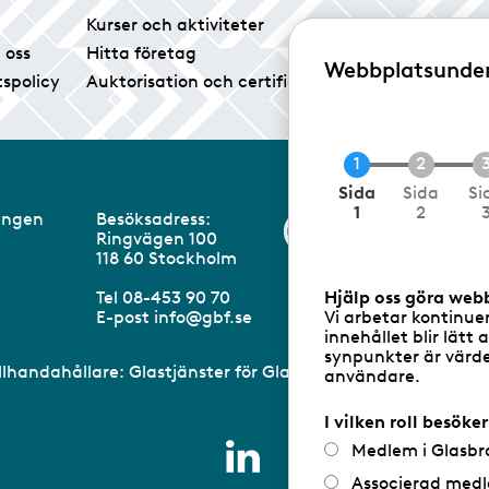
Kurser och aktiviteter
Tidningen Glas
 oss
Hitta företag
Vårt pressrum
Webbplatsunde
tspolicy
Auktorisation och certifiering
Medlemsservice
C
Sida
Sida
Si
u
1
2
eningen
Besöksadress:
Information om 
r
Ringvägen 100
r
m
118 60 Stockholm
e
n
Hjälp oss göra web
Tel 08-453 90 70
t
Vi arbetar kontinue
E-post
info@gbf.se
innehållet blir lätt 
synpunkter är värdef
illhandahållare: Glastjänster för Glasbranschföreningen AB 
användare.
I vilken roll besöke
Medlem i Glasbr
Associerad medl