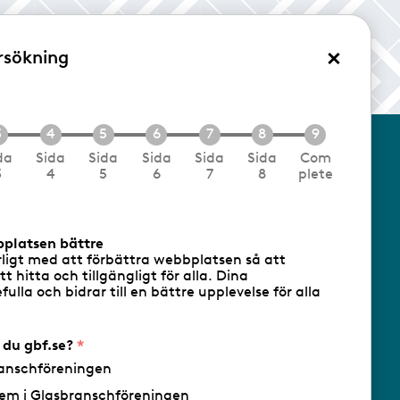
×
rsökning
/Logga in
da
Sida
Sida
Sida
Sida
Sida
Com
3
4
5
6
7
8
plete
cookies
Följ oss via RSS
bplatsen bättre
rligt med att förbättra webbplatsen så att
att hitta och tillgängligt för alla. Dina
ulla och bidrar till en bättre upplevelse för alla
- Ansvarig utgivare: Sofia Wahlgren
r du gbf.se?
anschföreningen
em i Glasbranschföreningen