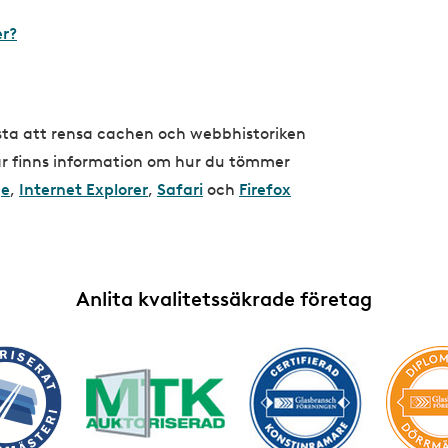
er?
sta att rensa cachen och webbhistoriken
Här finns information om hur du tömmer
ge
,
Internet Explorer
,
Safari
och
Firefox
Anlita kvalitetssäkrade företag