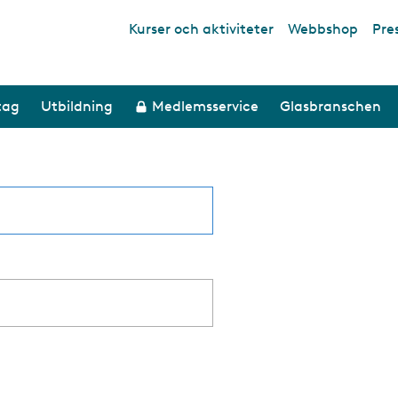
Kurser och aktiviteter
Webbshop
Pre
Top links
tag
Utbildning
Medlemsservice
Glasbranschen