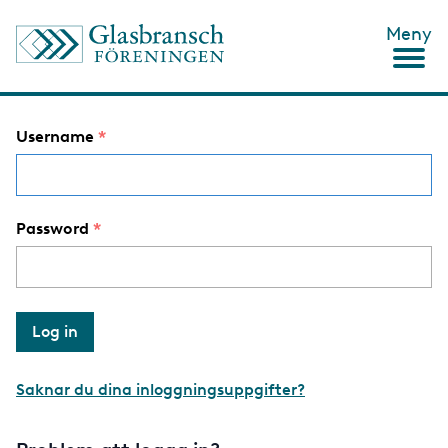
S
Meny
k
i
p
t
o
Username
m
a
i
n
c
Password
o
n
t
e
n
t
Saknar du dina inloggningsuppgifter?