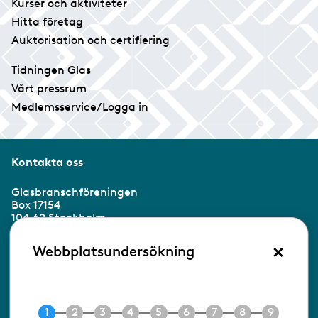
Kurser och aktiviteter
Hitta företag
Auktorisation och certifiering
Tidningen Glas
Vårt pressrum
Medlemsservice/Logga in
Kontakta oss
Glasbranschföreningen
Box 17154
104 62 Stockholm
×
Besöksadress:
Webbplatsundersökning
Ringvägen 100
118 60 Stockholm
Tel 08-453 90 70
E-post
info@gbf.se