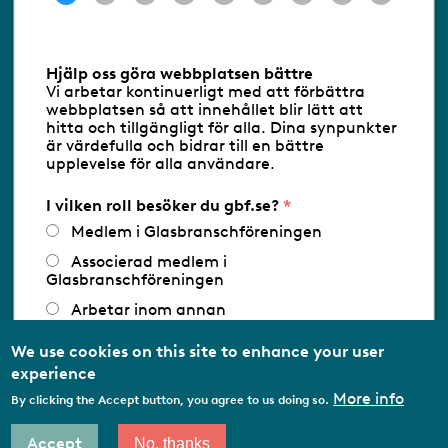
Information om cookies
Hjälp oss göra webbplatsen bättre
Vi arbetar kontinuerligt med att förbättra
Följ oss via RSS
webbplatsen så att innehållet blir lätt att
hitta och tillgängligt för alla. Dina synpunkter
är värdefulla och bidrar till en bättre
upplevelse för alla användare.
Databasens namn:
www.gbf.se
-
Tillhandahållare: Glastjänster för
Glasbranschföreningen AB - Ansvarig
I vilken roll besöker du gbf.se?
utgivare: Sofia Wahlgren
Medlem i Glasbranschföreningen
Associerad medlem i
Glasbranschföreningen
Arbetar inom annan
medlemsorganisation/Svenskt Näringsliv
We use cookies on this site to enhance your user
Utbildningsaktör
experience
Student
More info
By clicking the Accept button, you agree to us doing so.
Privatperson
Accept
No, thanks
Other…