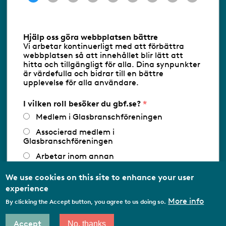
Information om cookies
Hjälp oss göra webbplatsen bättre
Vi arbetar kontinuerligt med att förbättra
Följ oss via RSS
webbplatsen så att innehållet blir lätt att
hitta och tillgängligt för alla. Dina synpunkter
är värdefulla och bidrar till en bättre
upplevelse för alla användare.
Databasens namn:
www.gbf.se
-
Tillhandahållare: Glastjänster för
Glasbranschföreningen AB - Ansvarig
I vilken roll besöker du gbf.se?
utgivare: Sofia Wahlgren
Medlem i Glasbranschföreningen
Associerad medlem i
Glasbranschföreningen
Arbetar inom annan
medlemsorganisation/Svenskt Näringsliv
We use cookies on this site to enhance your user
Utbildningsaktör
experience
Student
More info
By clicking the Accept button, you agree to us doing so.
Privatperson
Accept
No, thanks
Other…