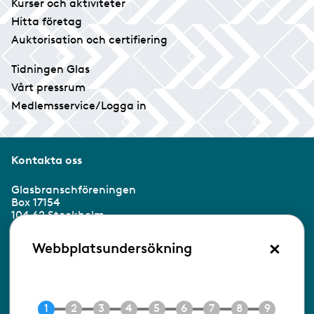
Kurser och aktiviteter
Hitta företag
Auktorisation och certifiering
Tidningen Glas
Vårt pressrum
Medlemsservice/Logga in
Kontakta oss
Glasbranschföreningen
Box 17154
104 62 Stockholm
×
Besöksadress:
Webbplatsundersökning
Ringvägen 100
118 60 Stockholm
Tel 08-453 90 70
E-post
info@gbf.se