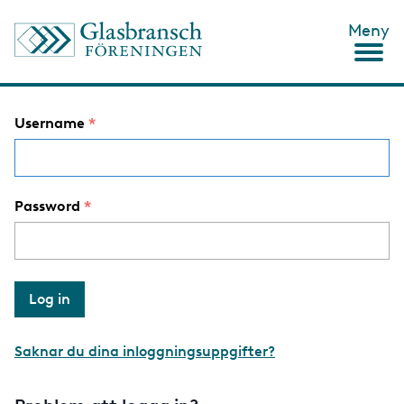
S
Meny
k
i
p
t
o
Username
m
a
i
n
c
Password
o
n
t
e
n
t
Saknar du dina inloggningsuppgifter?