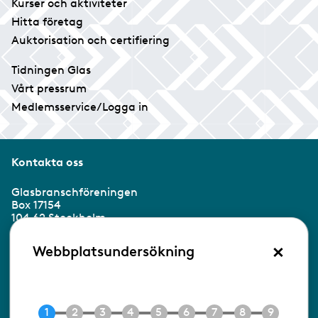
Kurser och aktiviteter
Hitta företag
Auktorisation och certifiering
Tidningen Glas
Vårt pressrum
Medlemsservice/Logga in
Kontakta oss
Glasbranschföreningen
Box 17154
104 62 Stockholm
×
Besöksadress:
Webbplatsundersökning
Ringvägen 100
118 60 Stockholm
Tel 08-453 90 70
E-post
info@gbf.se