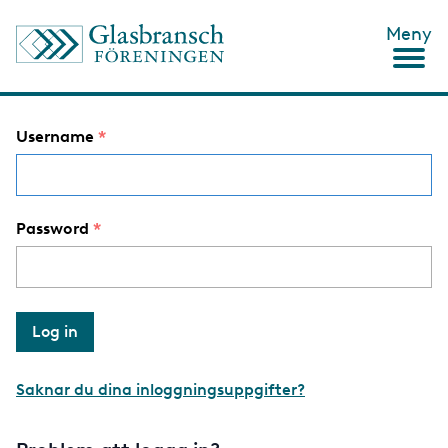
S
Meny
k
i
p
t
o
Username
m
a
i
n
c
Password
o
n
t
e
n
t
Saknar du dina inloggningsuppgifter?