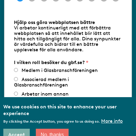
Information om cookies
Hjälp oss göra webbplatsen bättre
Vi arbetar kontinuerligt med att förbättra
Följ oss via RSS
webbplatsen så att innehållet blir lätt att
hitta och tillgängligt för alla. Dina synpunkter
är värdefulla och bidrar till en bättre
upplevelse för alla användare.
Databasens namn:
www.gbf.se
-
Tillhandahållare: Glastjänster för
Glasbranschföreningen AB - Ansvarig
I vilken roll besöker du gbf.se?
utgivare: Sofia Wahlgren
Medlem i Glasbranschföreningen
Associerad medlem i
Glasbranschföreningen
Arbetar inom annan
medlemsorganisation/Svenskt Näringsliv
We use cookies on this site to enhance your user
Utbildningsaktör
experience
Student
More info
By clicking the Accept button, you agree to us doing so.
Privatperson
Accept
No, thanks
Other…