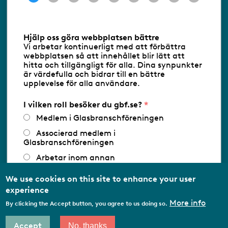
Information om cookies
Hjälp oss göra webbplatsen bättre
Vi arbetar kontinuerligt med att förbättra
Följ oss via RSS
webbplatsen så att innehållet blir lätt att
hitta och tillgängligt för alla. Dina synpunkter
är värdefulla och bidrar till en bättre
upplevelse för alla användare.
Databasens namn:
www.gbf.se
-
Tillhandahållare: Glastjänster för
Glasbranschföreningen AB - Ansvarig
I vilken roll besöker du gbf.se?
utgivare: Sofia Wahlgren
Medlem i Glasbranschföreningen
Associerad medlem i
Glasbranschföreningen
Arbetar inom annan
medlemsorganisation/Svenskt Näringsliv
We use cookies on this site to enhance your user
Utbildningsaktör
experience
Student
More info
By clicking the Accept button, you agree to us doing so.
Privatperson
Accept
No, thanks
Other…