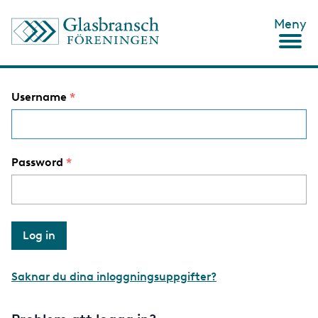
S
Meny
k
i
p
t
o
Username
m
a
i
n
c
Password
o
n
t
e
n
t
Saknar du dina inloggningsuppgifter?