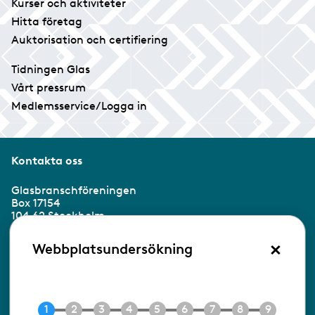
Kurser och aktiviteter
Hitta företag
Auktorisation och certifiering
Tidningen Glas
Vårt pressrum
Medlemsservice/Logga in
Kontakta oss
Glasbranschföreningen
Box 17154
104 62 Stockholm
×
Besöksadress:
Webbplatsundersökning
Ringvägen 100
118 60 Stockholm
Tel 08-453 90 70
E-post
info@gbf.se