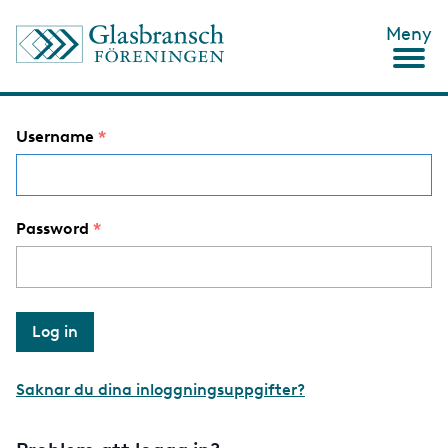
S
Meny
k
i
p
t
o
Username
m
a
i
n
c
Password
o
n
t
e
n
t
Saknar du dina inloggningsuppgifter?