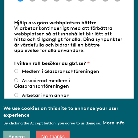
Information om cookies
Hjälp oss göra webbplatsen bättre
Vi arbetar kontinuerligt med att förbättra
Följ oss via RSS
webbplatsen så att innehållet blir lätt att
hitta och tillgängligt för alla. Dina synpunkter
är värdefulla och bidrar till en bättre
upplevelse för alla användare.
Databasens namn:
www.gbf.se
-
Tillhandahållare: Glastjänster för
Glasbranschföreningen AB - Ansvarig
I vilken roll besöker du gbf.se?
utgivare: Sofia Wahlgren
Medlem i Glasbranschföreningen
Associerad medlem i
Glasbranschföreningen
Arbetar inom annan
medlemsorganisation/Svenskt Näringsliv
We use cookies on this site to enhance your user
Utbildningsaktör
experience
Student
More info
By clicking the Accept button, you agree to us doing so.
Privatperson
Accept
No, thanks
Other…