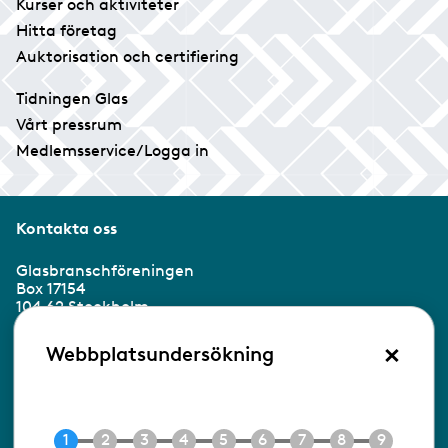
Kurser och aktiviteter
Hitta företag
Auktorisation och certifiering
Tidningen Glas
Vårt pressrum
Medlemsservice/Logga in
Kontakta oss
Glasbranschföreningen
Box 17154
104 62 Stockholm
×
Besöksadress:
Webbplatsundersökning
Ringvägen 100
118 60 Stockholm
Tel 08-453 90 70
E-post
info@gbf.se