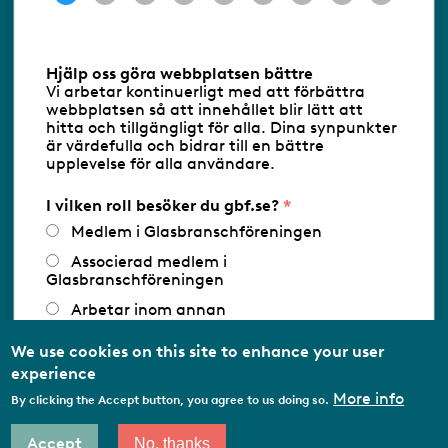
Information om cookies
Hjälp oss göra webbplatsen bättre
Vi arbetar kontinuerligt med att förbättra
Följ oss via RSS
webbplatsen så att innehållet blir lätt att
hitta och tillgängligt för alla. Dina synpunkter
är värdefulla och bidrar till en bättre
upplevelse för alla användare.
Databasens namn:
www.gbf.se
-
Tillhandahållare: Glastjänster för
Glasbranschföreningen AB - Ansvarig
I vilken roll besöker du gbf.se?
utgivare: Sofia Wahlgren
Medlem i Glasbranschföreningen
Associerad medlem i
Glasbranschföreningen
Arbetar inom annan
medlemsorganisation/Svenskt Näringsliv
We use cookies on this site to enhance your user
Utbildningsaktör
experience
Student
More info
By clicking the Accept button, you agree to us doing so.
Privatperson
Accept
No, thanks
Other…