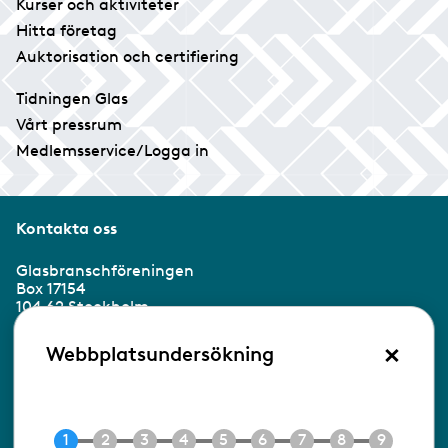
Kurser och aktiviteter
Hitta företag
Auktorisation och certifiering
Tidningen Glas
Vårt pressrum
Medlemsservice/Logga in
Kontakta oss
Glasbranschföreningen
Box 17154
104 62 Stockholm
×
Besöksadress:
Webbplatsundersökning
Ringvägen 100
118 60 Stockholm
Tel 08-453 90 70
E-post
info@gbf.se