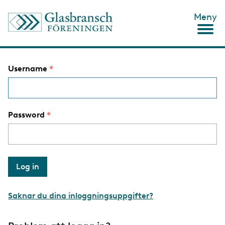
S
Meny
k
i
p
t
o
Username
m
a
i
n
c
Password
o
n
t
e
n
t
Saknar du dina inloggningsuppgifter?