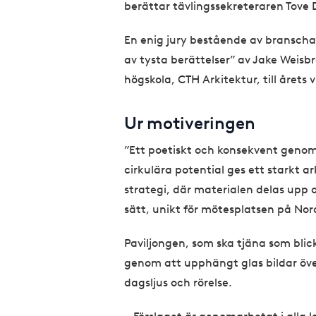
berättar tävlingssekreteraren Tove 
En enig jury bestående av branschak
av tysta berättelser” av Jake Weisb
högskola, CTH Arkitektur, till årets 
Ur motiveringen
”Ett poetiskt och konsekvent genom
cirkulära potential ges ett starkt a
strategi, där materialen delas upp 
sätt, unikt för mötesplatsen på No
Paviljongen, som ska tjäna som bli
genom att upphängt glas bildar öv
dagsljus och rörelse.