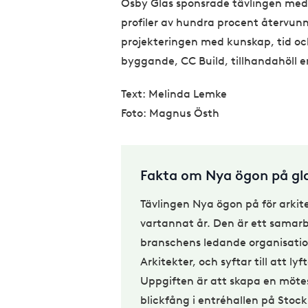
Osby Glas sponsrade tävlingen med
profiler av hundra procent återvun
projekteringen med kunskap, tid o
byggande, CC Build, tillhandahöll e
Text: Melinda Lemke
Foto: Magnus Östh
Fakta om Nya ögon på gl
Tävlingen Nya ögon på för arkit
vartannat år. Den är ett samar
branschens ledande organisatio
Arkitekter, och syftar till att l
Uppgiften är att skapa en möte
blickfång i entréhallen på St