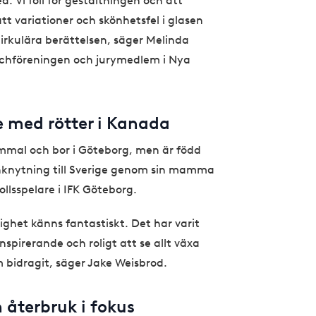
d. Vi föll för gestaltningen och att
tt variationer och skönhetsfel i glasen
 cirkulära berättelsen, säger Melinda
schföreningen och jurymedlem i Nya
e med rötter i Kanada
mmal och bor i Göteborg, men är född
knytning till Sverige genom sin mamma
lsspelare i IFK Göteborg.
lighet känns fantastiskt. Det har varit
spirerande och roligt att se allt växa
 bidragit, säger Jake Weisbrod.
återbruk i fokus