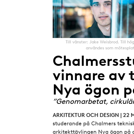
e
Till vänster: Jake Weisbrod. Till h
användes som mötesplats
Chalmersst
vinnare av 
Nya ögon p
”Genomarbetat, cirkulär
ARKITEKTUR OCH DESIGN | 22 
studerande på Chalmers teknisk
arkitekttävlingen Nya ögon på 