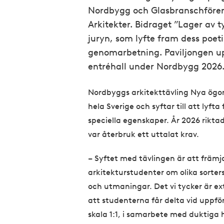
Nordbygg och Glasbranschfören
Arkitekter. Bidraget ”Lager av 
juryn, som lyfte fram dess poet
genomarbetning. Paviljongen u
entréhall under Nordbygg 2026
Nordbyggs arkitekttävling Nya ögon 
hela Sverige och syftar till att lyft
speciella egenskaper. År 2026 rikta
var återbruk ett uttalat krav.
– Syftet med tävlingen är att främ
arkitekturstudenter om olika sorter
och utmaningar. Det vi tycker är ex
att studenterna får delta vid uppför
skala 1:1, i samarbete med duktiga 