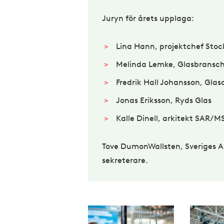
Juryn för årets upplaga:
Lina Hann, projektchef St
Melinda Lemke, Glasbransch
Fredrik Hall Johansson, Gla
Jonas Eriksson, Ryds Glas
Kalle Dinell, arkitekt SAR/M
Tove DumonWallsten, Sveriges Ark
sekreterare.