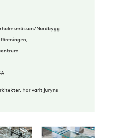
ockholmsmässan/Nordbygg
föreningen,
scentrum
SA
itekter, har varit juryns