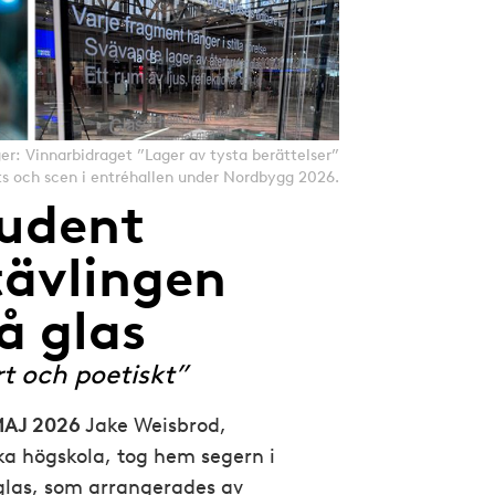
öger: Vinnarbidraget ”Lager av tysta berättelser”
 och scen i entréhallen under Nordbygg 2026.
udent
tävlingen
å glas
t och poetiskt”
MAJ 2026
Jake Weisbrod,
a högskola, tog hem segern i
glas, som arrangerades av