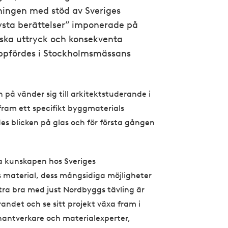
ingen med stöd av Sveriges
tysta berättelser” imponerade på
iska uttryck och konsekventa
ppfördes i Stockholmsmässans
.
på vänder sig till arkitektstuderande i
a fram ett specifikt byggmaterials
des blicken på glas och för första gången
ja kunskapen hos Sveriges
s material, dess mångsidiga möjligheter
tra bra med just Nordbyggs tävling är
andet och se sitt projekt växa fram i
hantverkare och materialexperter,