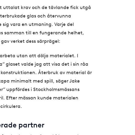
tt uttalat krav och de tävlande fick utgå
återbrukade glas och återvunna
 sig vara en utmaning. Varje del
s samman till en fungerande helhet,
 gav verket dess särprägel:
arbeta utan att dölja materialet. I
a” glaset valde jag att visa det i sin råa
e konstruktionen. Återbruk av material är
kapa minimalt med spill, säger Jake
ser” uppfördes i Stockholmsmässans
il. Efter mässan kunde materialen
cirkulera.
rade partner