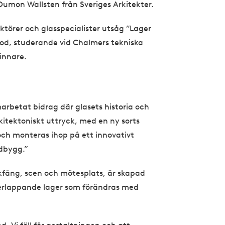
Dumon Wallsten från Sveriges Arkitekter.
törer och glasspecialister utsåg ”Lager
rod, studerande vid Chalmers tekniska
vinnare.
arbetat bidrag där glasets historia och
rkitektoniskt uttryck, med en ny sorts
och monteras ihop på ett innovativt
rdbygg.”
ckfång, scen och mötesplats, är skapad
erlappande lager som förändras med