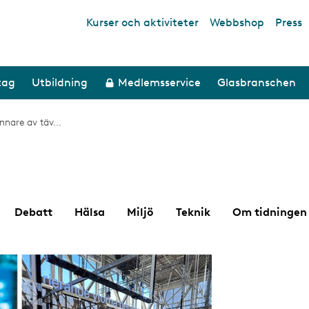
Kurser och aktiviteter
Webbshop
Press
Top links
tag
Utbildning
Medlemsservice
Glasbranschen
nare av täv...
Debatt
Hälsa
Miljö
Teknik
Om tidningen