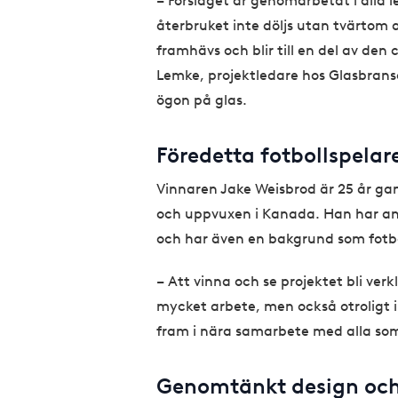
– Förslaget är genomarbetat i alla le
återbruket inte döljs utan tvärtom a
framhävs och blir till en del av den
Lemke, projektledare hos Glasbran
ögon på glas.
Föredetta fotbollspelar
Vinnaren Jake Weisbrod är 25 år ga
och uppvuxen i Kanada. Han har an
och har även en bakgrund som fotbol
– Att vinna och se projektet bli verk
mycket arbete, men också otroligt in
fram i nära samarbete med alla som
Genomtänkt design och 