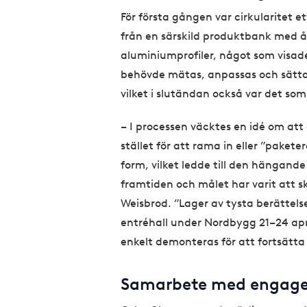
För första gången var cirkularitet e
från en särskild produktbank med 
aluminiumprofiler, något som visade
behövde mätas, anpassas och sätta
vilket i slutändan också var det som
– I processen väcktes en idé om att 
stället för att rama in eller ”paketer
form, vilket ledde till den hängand
framtiden och målet har varit att s
Weisbrod. ”Lager av tysta berättel
entréhall under Nordbygg 21–24 apr
enkelt demonteras för att fortsätta 
Samarbete med engage