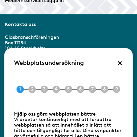
Medlemsservice/Logga in
Kontakta oss
Glasbranschföreningen
Box 17154
104 62 Stockholm
×
Besöksadress:
Webbplatsundersökning
Ringvägen 100
118 60 Stockholm
Tel 08-453 90 70
E-post
info@gbf.se
Information om cookies
Hjälp oss göra webbplatsen bättre
Vi arbetar kontinuerligt med att förbättra
Följ oss via RSS
webbplatsen så att innehållet blir lätt att
hitta och tillgängligt för alla. Dina synpunkter
är värdefulla och bidrar till en bättre