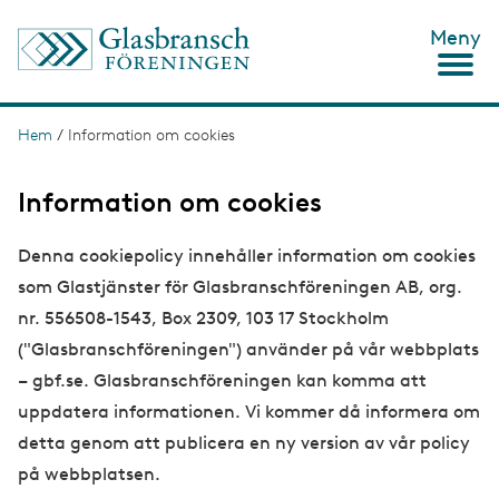
H
Meny
o
p
p
a
t
Hem
/
Information om cookies
L
i
ä
l
l
Information om cookies
n
h
u
k
Denna cookiepolicy innehåller information om cookies
v
s
u
som Glastjänster för Glasbranschföreningen AB, org.
d
t
i
nr. 556508-1543, Box 2309, 103 17 Stockholm
n
i
("Glasbranschföreningen") använder på vår webbplats
n
g
e
– gbf.se. Glasbranschföreningen kan komma att
h
uppdatera informationen. Vi kommer då informera om
å
l
detta genom att publicera en ny version av vår policy
l
på webbplatsen.