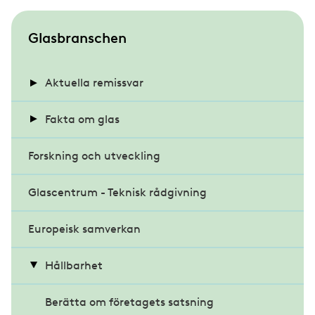
S
Glasbranschen
u
b
Aktuella remissvar
m
Energihushållning och värmeisolering i
Fakta om glas
e
byggnader
n
Forskning och utveckling
Energieffektiva glas
u
Klimatdeklaration för byggnader
Glascentrum - Teknisk rådgivning
Glasets historia
Miljöbyggnad 4.0
Europeisk samverkan
Projektrapporter
Modernare byggregler
Råd och riktlinjer
Hållbarhet
Möjligheternas byggregler
Skötselråd för glas
Berätta om företagets satsning
Kritiska röster om förslaget