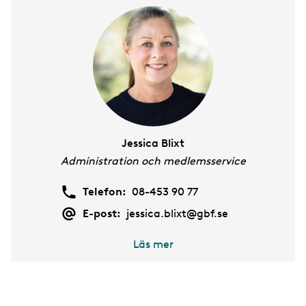
m
e
n
t
Jessica Blixt
Administration och medlemsservice
Telefon:
08-453 90 77
E-post:
jessica.blixt@gbf.se
Läs mer