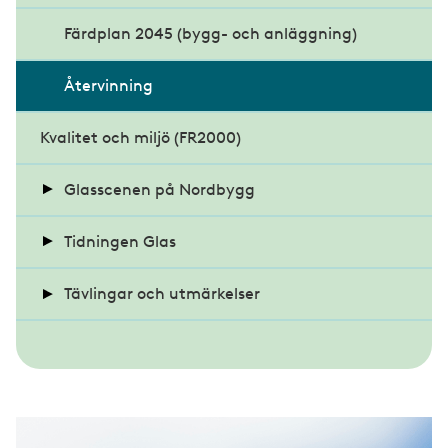
Säkra glasmiljöer
Färdplan 2045 (bygg- och anläggning)
Glasexperten tipsar
Återvinning
Kvalitet och miljö (FR2000)
Glasscenen på Nordbygg
Seminarier på Glasscenen 2024
Tidningen Glas
Seminarier på Glasscenen 2022
Nyheter
Tävlingar och utmärkelser
Arkitektur och design
Glaspriset och Glaspärlan
Debatt
All projekt - Glaspriset
SM i konstinramning 2025