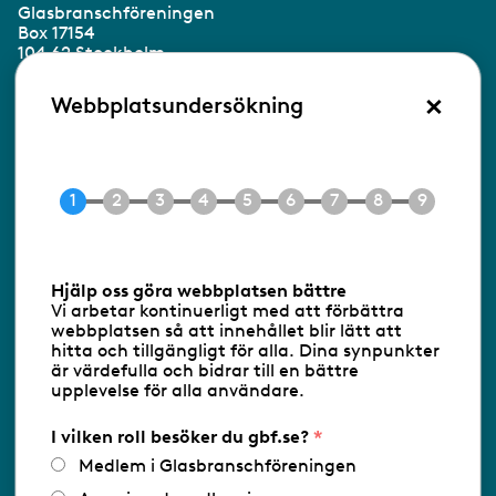
Glasbranschföreningen
Box 17154
104 62 Stockholm
×
Besöksadress:
Webbplatsundersökning
Ringvägen 100
118 60 Stockholm
Tel 08-453 90 70
E-post
info@gbf.se
Information om cookies
Hjälp oss göra webbplatsen bättre
Vi arbetar kontinuerligt med att förbättra
Följ oss via RSS
webbplatsen så att innehållet blir lätt att
hitta och tillgängligt för alla. Dina synpunkter
är värdefulla och bidrar till en bättre
upplevelse för alla användare.
Databasens namn:
www.gbf.se
-
Tillhandahållare: Glastjänster för
Glasbranschföreningen AB - Ansvarig
I vilken roll besöker du gbf.se?
utgivare: Sofia Wahlgren
Medlem i Glasbranschföreningen