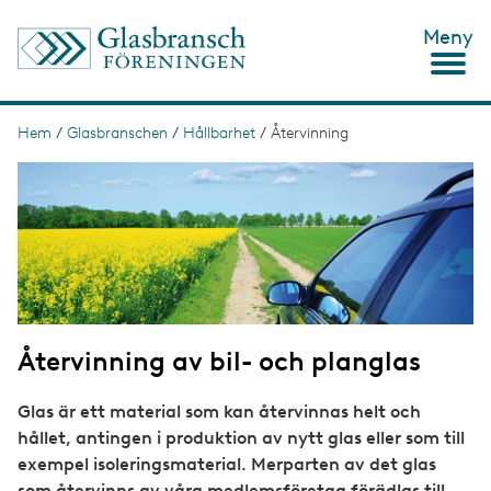
H
Meny
o
p
p
a
t
Hem
/
Glasbranschen
/
Hållbarhet
/
Återvinning
L
i
ä
I
l
m
l
n
a
h
g
u
k
e
v
s
u
d
t
i
n
i
n
Återvinning av bil- och planglas
g
e
h
å
Glas är ett material som kan återvinnas helt och
l
hållet, antingen i produktion av nytt glas eller som till
l
exempel isoleringsmaterial. Merparten av det glas
som återvinns av våra medlemsföretag förädlas till