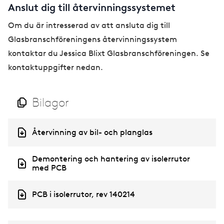
Anslut dig till återvinningssystemet
Om du är intresserad av att ansluta dig till
Glasbranschföreningens återvinningssystem
kontaktar du Jessica Blixt Glasbranschföreningen. Se
kontaktuppgifter nedan.
Bilagor
D
Återvinning av bil- och planglas
o
c
D
Demontering och hantering av isolerrutor
u
o
med PCB
m
c
e
u
n
D
PCB i isolerrutor, rev 140214
m
t
o
e
c
n
u
t