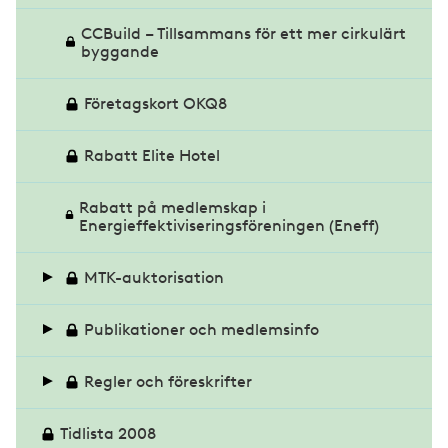
CCBuild – Tillsammans för ett mer cirkulärt
byggande
Företagskort OKQ8
Rabatt Elite Hotel
Rabatt på medlemskap i
Energieffektiviseringsföreningen (Eneff)
MTK-auktorisation
Egenkontroll
Publikationer och medlemsinfo
Rapport auktorisationsbesiktning
Glas (branschtidning)
Regler och föreskrifter
Tidlista 2008
Årsbrev MTK 2025
Glasbranschen 1995–2020
Arbetsgivardeklaration på individnivå