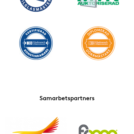
Lagregister - koll på lagar och krav
Elektronisk personalliggare
POP:s-förordningen
Personalliggare i byggbranschen
Prisbasbelopp / lönefakta
Personalliggare i fordonsbranschen
Standardiseringsarbete
Yttre miljö
Samarbetspartners