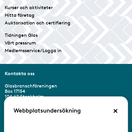
Kurser och aktiviteter
Hitta företag
Auktorisation och certifiering
Tidningen Glas
Vårt pressrum
Medlemsservice/Logga in
Kontakta oss
Glasbranschföreningen
Box 17154
104 62 Stockholm
×
Besöksadress:
Webbplatsundersökning
Ringvägen 100
118 60 Stockholm
Tel 08-453 90 70