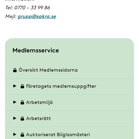
Tel: 0770 – 33 99 86
Mejl:
grupp@sakra.se
S
Medlemsservice
u
b
Översikt Medlemssidorna
m
Företagets medlemsuppgifter
e
n
Era medlemsuppgifter
Arbetsmiljö
u
Omsättning och antal anställda
Anmäla olyckor
Arbetsrätt
Uppge företagets tjänster och produkter
Medicinska kontroller
Auktoriserat Bilglasmästeri
Arbetsgivarguiden