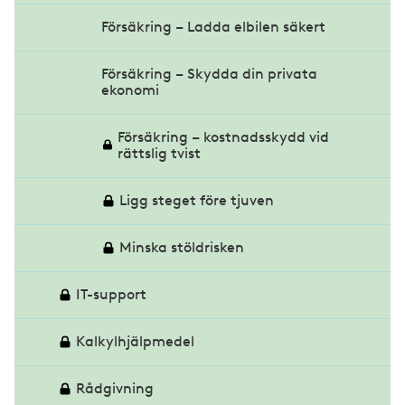
Uppsägning pga personliga skäl
Försäkring – Ladda elbilen säkert
Uppsägningstid för vikarier
Försäkring – Skydda din privata
ekonomi
VAB under semestern
Försäkring – kostnadsskydd vid
Visselblåsare
rättslig tvist
Övergång av verksamhet
Ligg steget före tjuven
Minska stöldrisken
IT-support
Kalkylhjälpmedel
Rådgivning