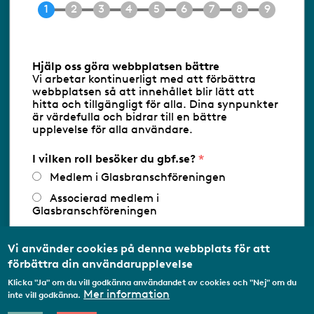
E-post
info@gbf.se
Information om cookies
Hjälp oss göra webbplatsen bättre
Vi arbetar kontinuerligt med att förbättra
Följ oss via RSS
webbplatsen så att innehållet blir lätt att
hitta och tillgängligt för alla. Dina synpunkter
är värdefulla och bidrar till en bättre
upplevelse för alla användare.
Databasens namn:
www.gbf.se
-
Tillhandahållare: Glastjänster för
Glasbranschföreningen AB - Ansvarig
I vilken roll besöker du gbf.se?
utgivare: Sofia Wahlgren
Medlem i Glasbranschföreningen
Associerad medlem i
Glasbranschföreningen
Arbetar inom annan
medlemsorganisation/Svenskt Näringsliv
Vi använder cookies på denna webbplats för att
förbättra din användarupplevelse
Utbildningsaktör
Klicka "Ja" om du vill godkänna användandet av cookies och "Nej" om du
Student
Mer information
inte vill godkänna.
Privatperson