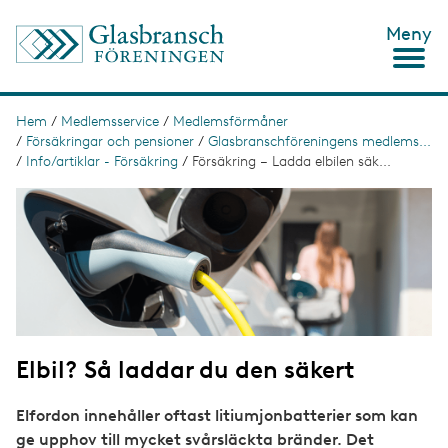
H
Meny
o
p
p
a
t
Hem
/
Medlemsservice
/
Medlemsförmåner
L
i
/
Försäkringar och pensioner
/
Glasbranschföreningens medlems...
ä
l
/
Info/artiklar - Försäkring
/
Försäkring – Ladda elbilen säk...
l
n
h
I
u
k
m
v
a
s
u
g
d
e
t
i
n
i
n
g
e
h
Elbil? Så laddar du den säkert
å
l
l
Elfordon innehåller oftast litiumjonbatterier som kan
ge upphov till mycket svårsläckta bränder. Det