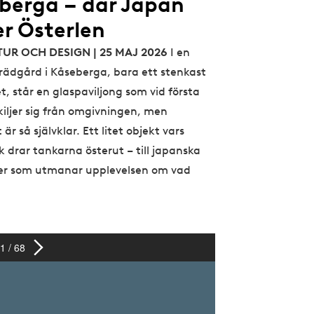
berga – där Japan
r Österlen
TUR OCH DESIGN | 25 MAJ 2026
I en
rädgård i Kåseberga, bara ett stenkast
t, står en glaspaviljong som vid första
kiljer sig från omgivningen, men
är så självklar. Ett litet objekt vars
 drar tankarna österut – till japanska
ner som utmanar upplevelsen om vad