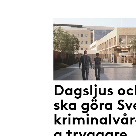
Dagsljus oc
ska göra Sv
kriminalvå
g tryggare