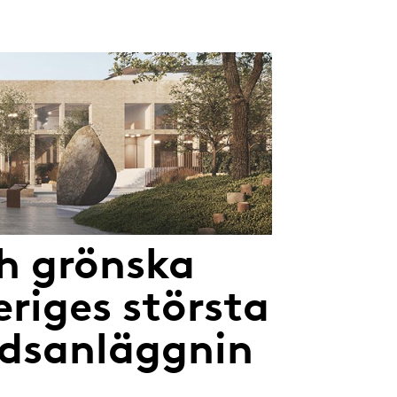
h grönska
eriges största
rdsanläggnin