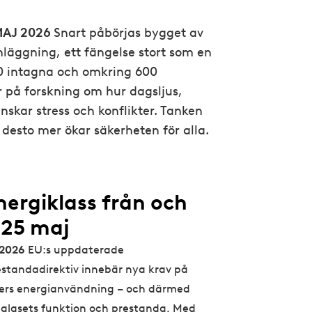
MAJ 2026
Snart påbörjas bygget av
nläggning, ett fängelse stort som en
0 intagna och omkring 600
 på forskning om hur dagsljus,
inskar stress och konflikter. Tanken
 desto mer ökar säkerheten för alla.
nergiklass från och
25 maj
 2026
EU:s uppdaterade
estandadirektiv innebär nya krav på
rs energianvändning – och därmed
 glasets funktion och prestanda. Med