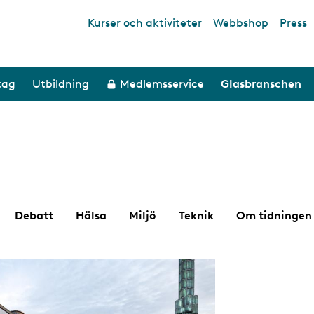
Kurser och aktiviteter
Webbshop
Press
Top links
tag
Utbildning
Medlemsservice
Glasbranschen
Debatt
Hälsa
Miljö
Teknik
Om tidningen