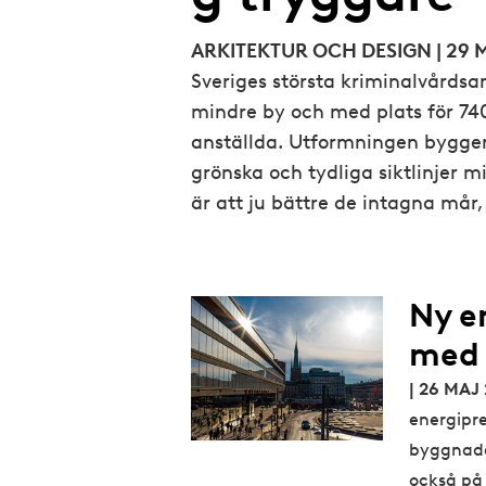
ARKITEKTUR OCH DESIGN | 29 
Sveriges största kriminalvårdsa
mindre by och med plats för 74
anställda. Utformningen bygger
grönska och tydliga siktlinjer m
är att ju bättre de intagna mår,
Ny e
med 
| 26 MAJ
energipr
byggnade
också på