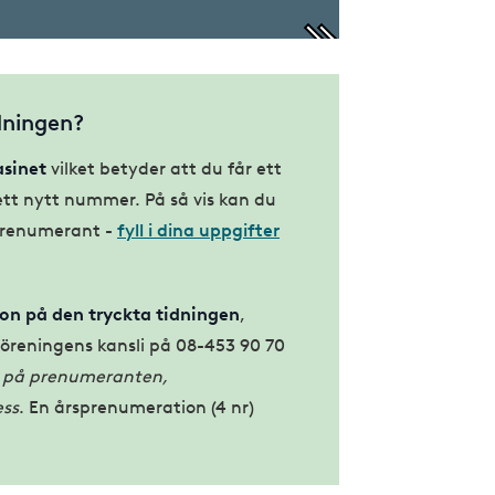
dningen?
sinet
vilket betyder att du får ett
tt nytt nummer. På så vis kan du
i prenumerant -
fyll i dina uppgifter
ion på den tryckta tidningen
,
öreningens kansli på 08-453 90 70
på prenumeranten,
ess
. En årsprenumeration (4 nr)