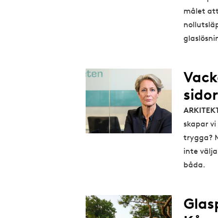
målet at
nollutslä
glaslösnin
Vack
sido
ARKITEK
skapar v
trygga? M
inte välj
båda.
Glas