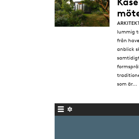
Kåse
möte
ARKITEK
lummig t
från have
anblick s
samtidigt 
formspråk
traditio
som är...