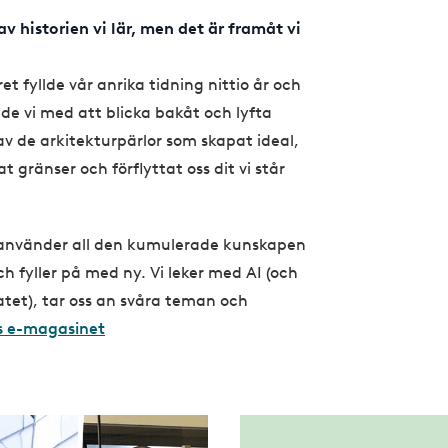
av historien vi lär, men det är framåt vi
ret fyllde vår anrika tidning nittio år och
ade vi med att blicka bakåt och lyfta
v de arkitekturpärlor som skapat ideal,
 gränser och förflyttat oss dit vi står
 använder all den kumulerade kunskapen
 fyller på med ny. Vi leker med AI (och
atet), tar oss an svåra teman och
s e-magasinet