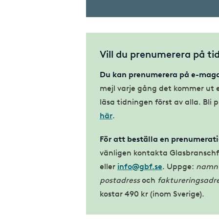
Vill du prenumerera på ti
Du kan prenumerera på e-maga
mejl varje gång det kommer ut e
läsa tidningen först av alla. Bl
här
.
För att beställa en prenumerat
vänligen kontakta Glasbranschf
eller
info@gbf.se
. Uppge:
namn 
postadress
och
faktureringsadr
kostar 490 kr (inom Sverige).