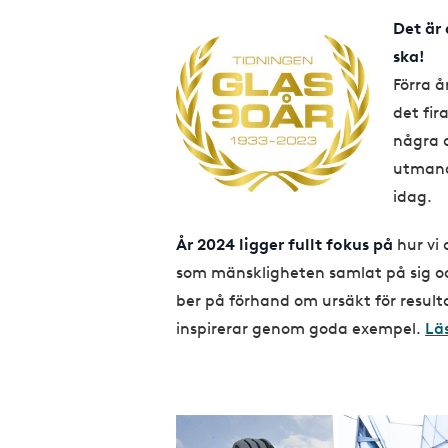
Det är 
I
ska!
m
Förra å
a
det fir
g
några a
e
utmanat
idag.
År 2024 ligger fullt fokus på
hur vi
som mänskligheten samlat på sig och
ber på förhand om ursäkt för result
inspirerar genom goda exempel.
Lä