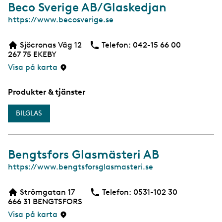
Beco Sverige AB/Glaskedjan
W
https://www.becosverige.se
e
b
Sjöcronas Väg 12
Telefon:
Telefon
042-15 66 00
267 75
EKEBY
Visa på karta
Produkter & tjänster
BILGLAS
Bengtsfors Glasmästeri AB
W
https://www.bengtsforsglasmasteri.se
e
b
Strömgatan 17
Telefon:
Telefon
0531-102 30
666 31
BENGTSFORS
Visa på karta