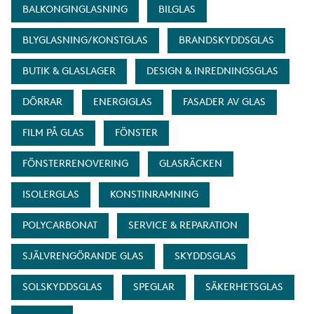
BALKONGINGLASNING
BILGLAS
BLYGLASNING/KONSTGLAS
BRANDSKYDDSGLAS
BUTIK & GLASLAGER
DESIGN & INREDNINGSGLAS
DÖRRAR
ENERGIGLAS
FASADER AV GLAS
FILM PÅ GLAS
FÖNSTER
FÖNSTERRENOVERING
GLASRÄCKEN
ISOLERGLAS
KONSTINRAMNING
POLYCARBONAT
SERVICE & REPARATION
SJÄLVRENGÖRANDE GLAS
SKYDDSGLAS
SOLSKYDDSGLAS
SPEGLAR
SÄKERHETSGLAS