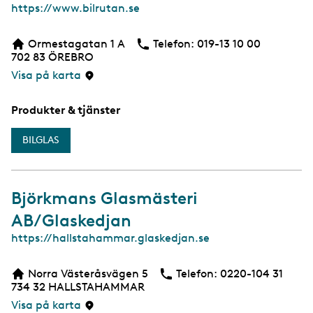
W
https://www.bilrutan.se
e
b
Ormestagatan 1 A
Telefon:
Telefon
019-13 10 00
702 83
ÖREBRO
Visa på karta
Produkter & tjänster
BILGLAS
Björkmans Glasmästeri
AB/Glaskedjan
W
https://hallstahammar.glaskedjan.se
e
b
Norra Västeråsvägen 5
Telefon:
Telefon
0220-104 31
734 32
HALLSTAHAMMAR
Visa på karta