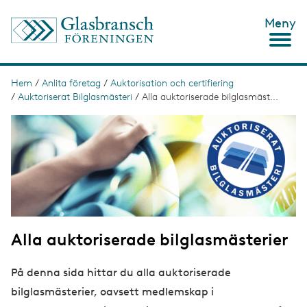
H
Meny
o
p
p
a
t
Hem
/
Anlita företag
/
Auktorisation och certifiering
L
i
/
Auktoriserat Bilglasmästeri
/
Alla auktoriserade bilglasmäst...
ä
l
l
I
n
h
m
u
a
k
v
g
s
u
e
d
t
i
n
i
n
g
e
Alla auktoriserade bilglasmästerier
h
å
l
På denna sida hittar du alla auktoriserade
l
bilglasmästerier, oavsett medlemskap i