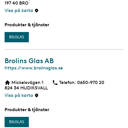
197 40
BRO
Visa på karta
Produkter & tjänster
BILGLAS
Brolins Glas AB
W
https://www.brolinsglas.se
e
b
Mickelsvägen 1
Telefon:
Telefon
0650-970 20
824 34
HUDIKSVALL
Visa på karta
Produkter & tjänster
BILGLAS