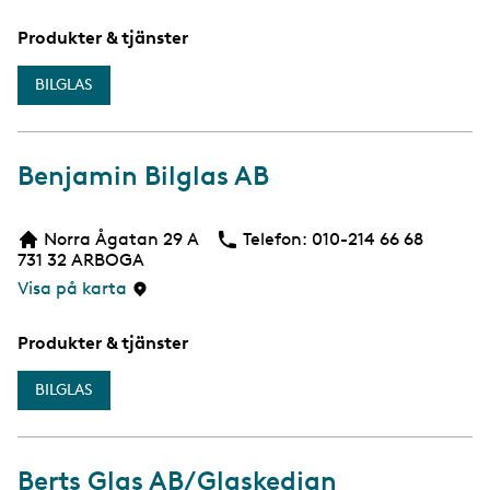
Produkter & tjänster
BILGLAS
Benjamin Bilglas AB
Norra Ågatan 29 A
Telefon:
Telefon
010-214 66 68
731 32
ARBOGA
Visa på karta
Produkter & tjänster
BILGLAS
Berts Glas AB/Glaskedjan