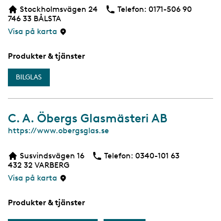
b
Stockholmsvägen 24
Telefon:
Telefon
0171-506 90
746 33
BÅLSTA
Visa på karta
Produkter & tjänster
BILGLAS
C. A. Öbergs Glasmästeri AB
W
https://www.obergsglas.se
e
b
Susvindsvägen 16
Telefon:
Telefon
0340-101 63
432 32
VARBERG
Visa på karta
Produkter & tjänster