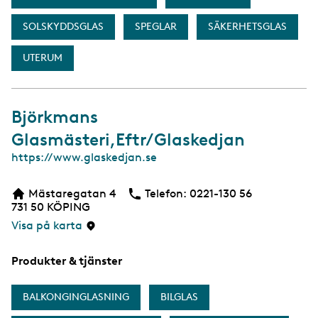
SOLSKYDDSGLAS
SPEGLAR
SÄKERHETSGLAS
UTERUM
Björkmans
Glasmästeri,Eftr/Glaskedjan
W
https://www.glaskedjan.se
e
b
Mästaregatan 4
Telefon:
Telefon
0221-130 56
731 50
KÖPING
Visa på karta
Produkter & tjänster
BALKONGINGLASNING
BILGLAS