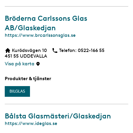
Bröderna Carlssons Glas
AB/Glaskedjan
W
https://www.brcarlssonsglas.se
e
b
Kurödsvägen 10
Telefon:
Telefon
0522-166 55
451 55
UDDEVALLA
Visa på karta
Produkter & tjänster
BILGLAS
Bålsta Glasmästeri/Glaskedjan
W
https://www.ideglas.se
e