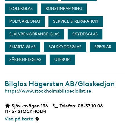
ISOLERGLAS
KONSTINRAMNING
POLYCARBONAT
SERVICE & REPARATION
SJÄLVRENGÖRANDE GLAS
SKYDDSGLAS
SMARTA GLAS
SOLSKYDDSGLAS
SPEGLAR
SÄKERHETSGLAS
UTERUM
Bilglas Hägersten AB/Glaskedjan
W
https://www.stockholmsbilspecialist.se
e
b
Sjöviksvägen 136
Telefon:
Telefon
08-37 10 06
117 57
STOCKHOLM
Visa på karta