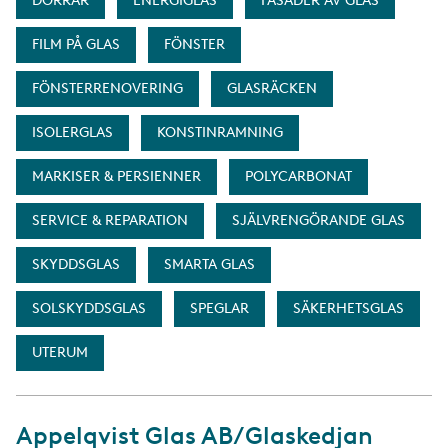
DÖRRAR
ENERGIGLAS
FASADER AV GLAS
FILM PÅ GLAS
FÖNSTER
FÖNSTERRENOVERING
GLASRÄCKEN
ISOLERGLAS
KONSTINRAMNING
MARKISER & PERSIENNER
POLYCARBONAT
SERVICE & REPARATION
SJÄLVRENGÖRANDE GLAS
SKYDDSGLAS
SMARTA GLAS
SOLSKYDDSGLAS
SPEGLAR
SÄKERHETSGLAS
UTERUM
Appelqvist Glas AB/Glaskedjan