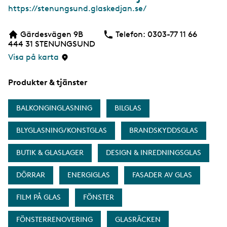
W
https://stenungsund.glaskedjan.se/
e
b
Gärdesvägen 9B
Telefon:
Telefon
0303-77 11 66
444 31
STENUNGSUND
Visa på karta
Produkter & tjänster
BALKONGINGLASNING
BILGLAS
BLYGLASNING/KONSTGLAS
BRANDSKYDDSGLAS
BUTIK & GLASLAGER
DESIGN & INREDNINGSGLAS
DÖRRAR
ENERGIGLAS
FASADER AV GLAS
FILM PÅ GLAS
FÖNSTER
FÖNSTERRENOVERING
GLASRÄCKEN