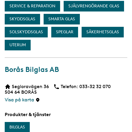
SERVICE & REPARATION
SJÄLVRENGÖRANDE GLAS
SKYDDSGLAS
SMARTA GLAS
SOLSKYDDSGLAS
SPEGLAR
SÄKERHETSGLAS
UTERUM
Borås Bilglas AB
Segloravägen 36
Telefon:
Telefon
033-32 32 070
504 64
BORÅS
Visa på karta
Produkter & tjänster
BILGLAS