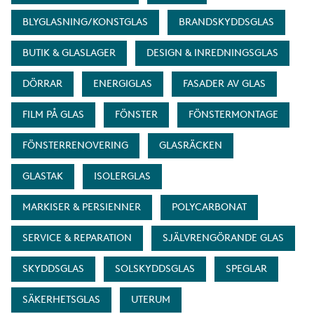
BLYGLASNING/KONSTGLAS
BRANDSKYDDSGLAS
BUTIK & GLASLAGER
DESIGN & INREDNINGSGLAS
DÖRRAR
ENERGIGLAS
FASADER AV GLAS
FILM PÅ GLAS
FÖNSTER
FÖNSTERMONTAGE
FÖNSTERRENOVERING
GLASRÄCKEN
GLASTAK
ISOLERGLAS
MARKISER & PERSIENNER
POLYCARBONAT
SERVICE & REPARATION
SJÄLVRENGÖRANDE GLAS
SKYDDSGLAS
SOLSKYDDSGLAS
SPEGLAR
SÄKERHETSGLAS
UTERUM