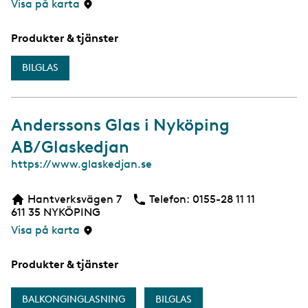
Visa på karta
Produkter & tjänster
BILGLAS
Anderssons Glas i Nyköping
AB/Glaskedjan
W
https://www.glaskedjan.se
e
b
Hantverksvägen 7
Telefon:
Telefon
0155-28 11 11
611 35
NYKÖPING
Visa på karta
Produkter & tjänster
BALKONGINGLASNING
BILGLAS