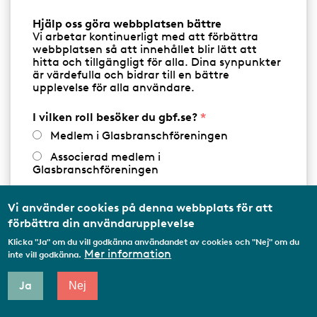
Produkter & tjänster
Hjälp oss göra webbplatsen bättre
Vi arbetar kontinuerligt med att förbättra
BILGLAS
webbplatsen så att innehållet blir lätt att
hitta och tillgängligt för alla. Dina synpunkter
är värdefulla och bidrar till en bättre
upplevelse för alla användare.
Carglass® Avesta
W
https://www.carglass.se/workshops/workshop/avesta
I vilken roll besöker du gbf.se?
e
/myntgatan-10-233
Medlem i Glasbranschföreningen
b
Associerad medlem i
Myntgatan 10
Telefon:
Telefon
0771-57 55 75
Glasbranschföreningen
774 30
AVESTA
Arbetar inom annan
Visa på karta
medlemsorganisation/Svenskt Näringsliv
Vi använder cookies på denna webbplats för att
förbättra din användarupplevelse
Utbildningsaktör
Produkter & tjänster
Klicka "Ja" om du vill godkänna användandet av cookies och "Nej" om du
Student
Mer information
inte vill godkänna.
BILGLAS
Privatperson
Ja
Nej
Annat...