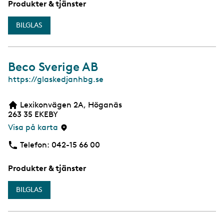
Produkter & tjänster
BILGLAS
Beco Sverige AB
W
https://glaskedjanhbg.se
e
b
Lexikonvägen 2A, Höganäs
263 35
EKEBY
Visa på karta
Telefon:
Telefon
042-15 66 00
Produkter & tjänster
BILGLAS