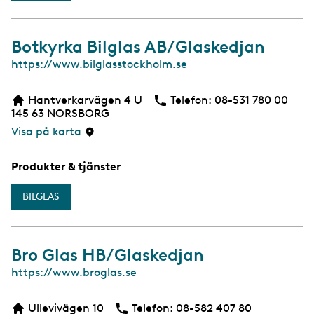
Botkyrka Bilglas AB/Glaskedjan
W
https://www.bilglasstockholm.se
e
b
Hantverkarvägen 4 U
Telefon:
Telefon
08-531 780 00
145 63
NORSBORG
Visa på karta
Produkter & tjänster
BILGLAS
Bro Glas HB/Glaskedjan
W
https://www.broglas.se
e
b
Ullevivägen 10
Telefon:
Telefon
08-582 407 80