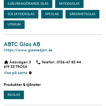
SJÄLVRENGÖRANDE GLAS
SKYDDSGLAS
SOLSKYDDSGLAS
SPEGLAR
SÄKERHETSGLAS
UTERUM
ABTC Glas AB
W
https://www.glaskedjan.se
e
b
Ådavägen 3
Telefon:
Telefon
0156-67 83 44
619 33
TROSA
Visa på karta
Produkter & tjänster
BILGLAS