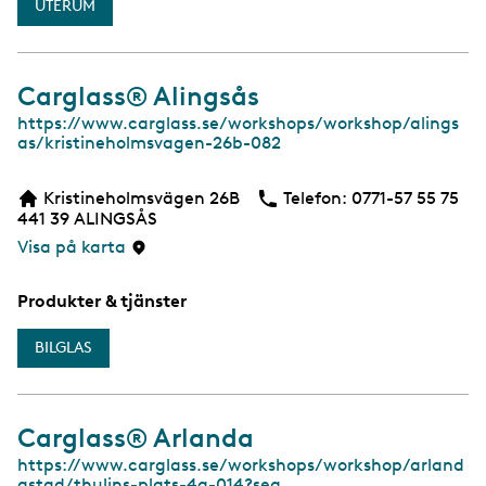
UTERUM
Carglass® Alingsås
W
https://www.carglass.se/workshops/workshop/alings
e
as/kristineholmsvagen-26b-082
b
Kristineholmsvägen 26B
Telefon:
Telefon
0771-57 55 75
441 39
ALINGSÅS
Visa på karta
Produkter & tjänster
BILGLAS
Carglass® Arlanda
W
https://www.carglass.se/workshops/workshop/arland
e
astad/thulins-plats-4g-014?sea…