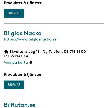
Produkter & tjänster
BILGLAS
Bilglas Nacka
W
https://www.bilglasnacka.se
e
b
Skvaltans väg 11
Telefon:
Telefon
08-716 31 00
131 39
NACKA
Visa på karta
Produkter & tjänster
BILGLAS
BilRutan.se