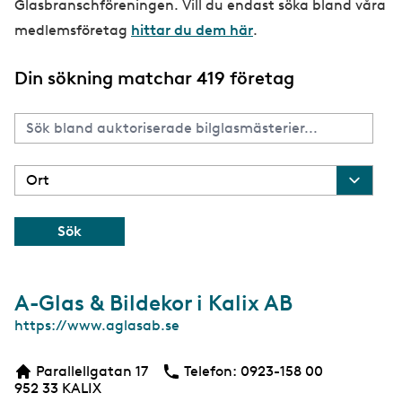
Glasbranschföreningen. Vill du endast söka bland våra
medlemsföretag
hittar du dem här
.
Din sökning matchar 419 företag
A-Glas & Bildekor i Kalix AB
W
https://www.aglasab.se
e
b
Parallellgatan 17
Telefon:
Telefon
0923-158 00
952 33
KALIX