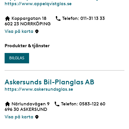
W
https://www.appelqvistglas.se
e
b
Koppargatan 18
Telefon:
Telefon
011-31 13 33
602 23
NORRKÖPING
Visa på karta
Produkter & tjänster
BILGLAS
Askersunds Bil-Planglas AB
W
https://www.askersundsglas.se
e
b
Närlundavägen 9
Telefon:
Telefon
0583-122 60
696 30
ASKERSUND
Visa på karta