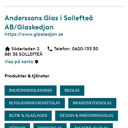
Anderssons Glas i Sollefteå
AB/Glaskedjan
W
https://www.glaskedjan.se
e
b
Söderleden 2
Telefon:
Telefon
0620-133 30
881 35
SOLLEFTEÅ
Visa på karta
Produkter & tjänster
BALKONGINGLASNING
BILGLAS
BLYGLASNING/KONSTGLAS
BRANDSKYDDSGLAS
BUTIK & GLASLAGER
DESIGN & INREDNINGSGLAS