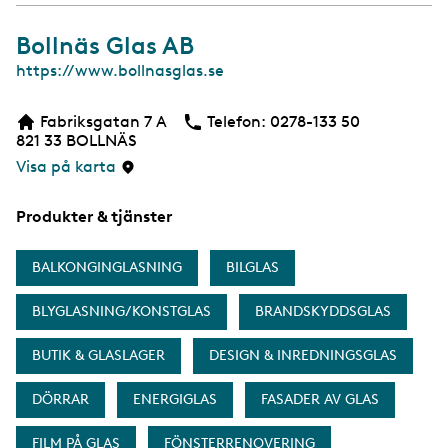
Bollnäs Glas AB
W
https://www.bollnasglas.se
e
b
Fabriksgatan 7 A
Telefon:
Telefon
0278-133 50
821 33
BOLLNÄS
Visa på karta
Produkter & tjänster
BALKONGINGLASNING
BILGLAS
BLYGLASNING/KONSTGLAS
BRANDSKYDDSGLAS
BUTIK & GLASLAGER
DESIGN & INREDNINGSGLAS
DÖRRAR
ENERGIGLAS
FASADER AV GLAS
FILM PÅ GLAS
FÖNSTERRENOVERING