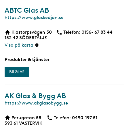
ABTC Glas AB
W
https://www.glaskedjan.se
e
b
Klastorpsvägen 30
Telefon:
Telefon
0156- 67 83 44
152 42
SÖDERTÄLJE
Visa på karta
Produkter & tjänster
BILGLAS
AK Glas & Bygg AB
W
https://www.akglasobygg.se
e
b
Perugatan 58
Telefon:
Telefon
0490-197 51
593 61
VÄSTERVIK