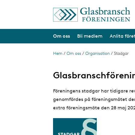
H
o
p
p
a
Om oss
Bli medlem
Anlita för
t
i
l
l
Hem
/
Om oss
/
Organisation
/
Stadgar
L
h
ä
u
v
n
Glasbranschföreni
u
d
k
i
s
Föreningens stadgar har tidigare re
n
n
genomfördes på föreningsmötet den 2
t
e
h
extra föreningsmöte den 28 maj 20
i
å
g
l
l