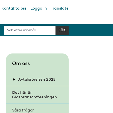
Kontakta oss
Logga in
Translate
S
Om oss
u
b
Avtalsrörelsen 2025
m
Det här är
Kollektivavtalen och
e
Glasbranschföreningen
förhandlingarna
n
u
Våra frågor
Nyheter avtalsrörelsen
Hur går en