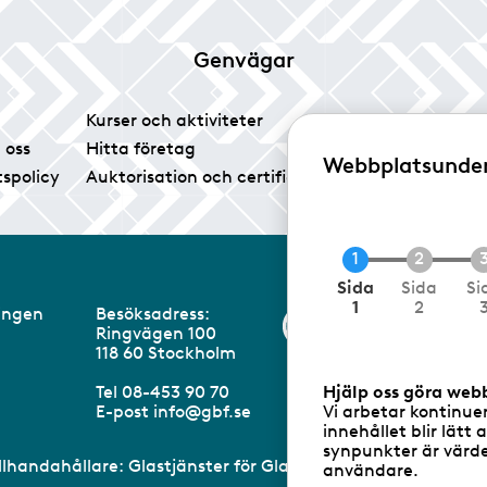
Genvägar
Kurser och aktiviteter
Tidningen Glas
 oss
Hitta företag
Vårt pressrum
Webbplatsunde
tspolicy
Auktorisation och certifiering
Medlemsservice
N
Sida
Sida
Si
u
1
2
eningen
Besöksadress:
Information om 
v
Ringvägen 100
a
m
118 60 Stockholm
r
a
Hjälp oss göra web
Tel 08-453 90 70
n
Vi arbetar kontinue
E-post
info@gbf.se
d
innehållet blir lätt 
e
synpunkter är värdef
illhandahållare: Glastjänster för Glasbranschföreningen AB 
användare.