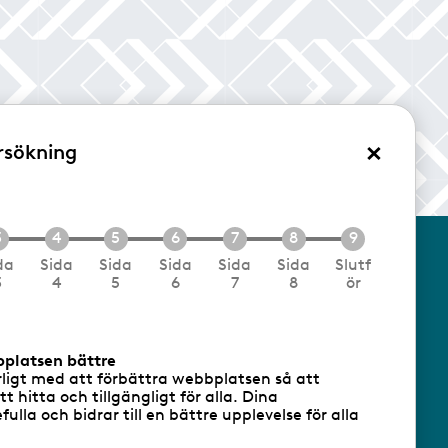
×
rsökning
/Logga in
da
Sida
Sida
Sida
Sida
Sida
Slutf
3
4
5
6
7
8
ör
cookies
Följ oss via RSS
bplatsen bättre
rligt med att förbättra webbplatsen så att
att hitta och tillgängligt för alla. Dina
ulla och bidrar till en bättre upplevelse för alla
- Ansvarig utgivare: Sofia Wahlgren