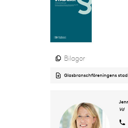
Bilagor
D
Glasbranschföreningens sta
o
c
u
m
e
Jen
n
Vd
t