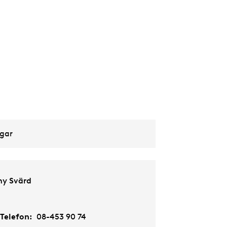
dgar
ny Svärd
Telefon:
08-453 90 74