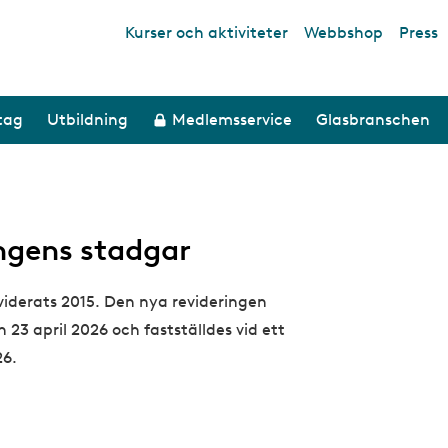
Kurser och aktiviteter
Webbshop
Press
Top links
etag
Utbildning
Medlemsservice
Glasbranschen
ngens stadgar
viderats 2015. Den nya revideringen
3 april 2026 och fastställdes vid ett
26.