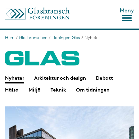
H
Meny
o
p
p
a
t
Hem
/
Glasbranschen
/
Tidningen Glas
/
Nyheter
L
i
ä
l
l
n
h
u
k
v
s
u
Nyheter
Arkitektur och design
Debatt
d
t
i
Hälsa
Miljö
Teknik
Om tidningen
n
i
n
g
e
h
å
l
l