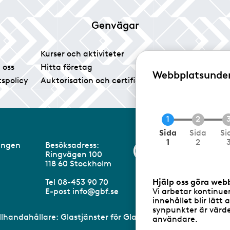
Genvägar
Kurser och aktiviteter
Tidningen Glas
 oss
Hitta företag
Vårt pressrum
Webbplatsunde
tspolicy
Auktorisation och certifiering
Medlemsservice
N
Sida
Sida
Si
u
1
2
eningen
Besöksadress:
Information om 
v
Ringvägen 100
a
m
118 60 Stockholm
r
a
Hjälp oss göra web
Tel 08-453 90 70
n
Vi arbetar kontinue
E-post
info@gbf.se
d
innehållet blir lätt 
e
synpunkter är värdef
illhandahållare: Glastjänster för Glasbranschföreningen AB 
användare.