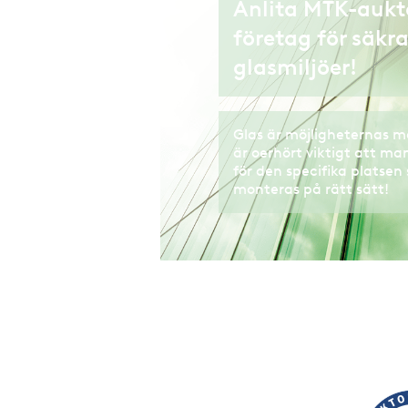
Anlita MTK-aukt
företag för säkr
glasmiljöer!
Glas är möjligheternas m
är oerhört viktigt att man
för den specifika platsen
monteras på rätt sätt!