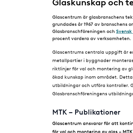
Glaskunskap och te
Glascentrum är glasbranschens tekn
grundades år 1967 av branschens or
Glasbranschföreningen och
Svensk 
procent vardera av verksamheten.
Glascentrums centrala uppgift är en
metallpartier i byggnader monteras 
riktlinjer för val och montering av g
ökad kunskap inom området. Detta
utbildningar och utföra kontroller. 
Glasbranschföreningens utbildninga
MTK – Publikationer
Glascentrum ansvarar för att kontinu
för val och montering av glas –
MTK 