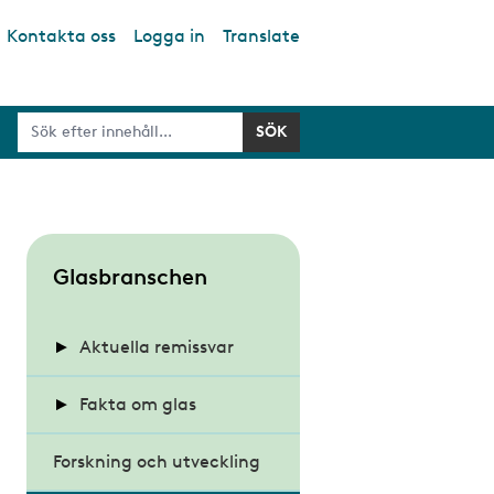
Kontakta oss
Logga in
Translate
S
Glasbranschen
u
b
Aktuella remissvar
m
Energihushållning och
Fakta om glas
e
värmeisolering i
n
byggnader
Forskning och utveckling
Energieffektiva glas
u