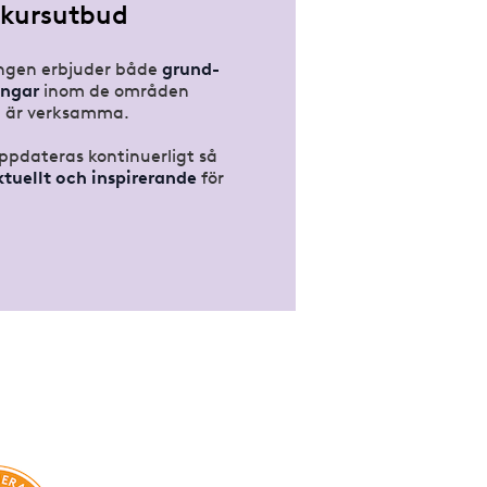
 kursutbud
ngen erbjuder både
grund-
ingar
inom de områden
 är verksamma.
uppdateras kontinuerligt så
ktuellt och inspirerande
för