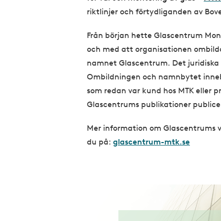
riktlinjer och förtydliganden av Bov
Från början hette Glascentrum Mon
och med att organisationen ombildad
namnet Glascentrum. Det juridiska
Ombildningen och namnbytet inneba
som redan var kund hos MTK eller p
Glascentrums publikationer public
Mer information om Glascentrums v
du på:
glascentrum-mtk.se