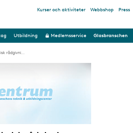
Kurser och aktiviteter
Webbshop
Press
Top links
tag
Utbildning
Medlemsservice
Glasbranschen
sk rådgivni...