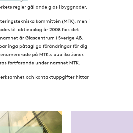
erkets regler gällande glas i byggnader.
teringstekniska kommittén (MTK), men i
es till aktiebolag år 2008 fick det
 namnet är Glascentrum i Sverige AB.
r inga påtagliga förändringar för dig
renumererade på MTK:s publikationer.
eras fortfarande under namnet MTK.
erksamhet och kontaktuppgifter hittar