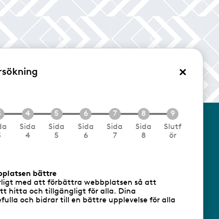
×
rsökning
/Logga in
da
Sida
Sida
Sida
Sida
Sida
Slutf
3
4
5
6
7
8
ör
cookies
Följ oss via RSS
bplatsen bättre
rligt med att förbättra webbplatsen så att
att hitta och tillgängligt för alla. Dina
ulla och bidrar till en bättre upplevelse för alla
- Ansvarig utgivare: Sofia Wahlgren