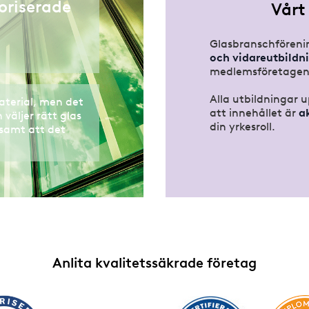
oriserade
Vårt
a
Glasbranschföreni
och vidareutbildn
medlemsföretagen
Alla utbildningar 
aterial, men det
att innehållet är
a
 väljer rätt glas
din yrkesroll.
 samt att det
Anlita kvalitetssäkrade företag