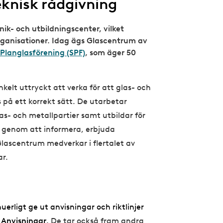
knisk rådgivning
ik- och utbildningscenter, vilket
ganisationer. Idag ägs Glascentrum av
Planglasförening (SPF)
, som äger 50
kelt uttryckt att verka för att glas- och
på ett korrekt sätt. De utarbetar
las- och metallpartier samt utbildar för
 genom att informera, erbjuda
Glascentrum medverkar i flertalet av
r.
erligt ge ut anvisningar och riktlinjer
Anvisningar
.
De tar också fram andra