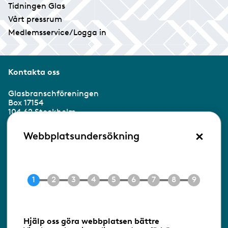
Tidningen Glas
Vårt pressrum
Medlemsservice/Logga in
Kontakta oss
Glasbranschföreningen
Box 17154
104 62 Stockholm
×
Besöksadress:
Webbplatsundersökning
Ringvägen 100
118 60 Stockholm
Tel 08-453 90 70
E-post
info@gbf.se
Information om cookies
Hjälp oss göra webbplatsen bättre