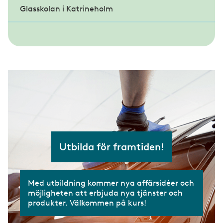
Glasskolan i Katrineholm
Lärlingscoachning
Yrkesprov glasmästeri
Fördjupningskurs Entreprenadjuridik
Bli handledare eller mäster
Lärlingsveckan
Gesällprov inramning
Lärlingsnämnden
Mästarbrev
Utbilda för framtiden!
Med utbildning kommer nya affärsidéer och
möjligheten att erbjuda nya tjänster och
produkter. Välkommen på kurs!