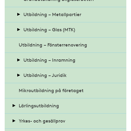
Utbildning – Metallpartier
Grundutbildning metallmontage
Utbildning – Glas (MTK)
Utbildning – Fönsterrenovering
Teoretisk dörrmästarutbildning
MTK Montage och brand
Praktisk dörrmästarutbildning
MTK Anvisningar
Utbildning – Inramning
MTK 3
Inramningsteknik Papperskonst
Utbildning – Juridik
Mikroutbildning på företaget
Stafflikonst och objekt
Entreprenadjuridik - inriktning konsument
Lärlingsutbildning
Montering av fotokonst
Praktisk arbetsrätt
Yrkes- och gesällprov
Entreprenadjuridisk grundkurs
Registrering och handledarinfo