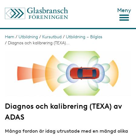
H
Meny
o
p
p
a
t
Hem
/
Utbildning
/
Kursutbud
/
Utbildning – Bilglas
L
i
/
Diagnos och kalibrering (TEXA)...
ä
l
l
I
n
h
m
u
a
k
v
g
s
u
e
d
t
i
n
i
n
g
e
Diagnos och kalibrering (TEXA) av
h
å
ADAS
l
l
Många fordon är idag utrustade med en mängd olika