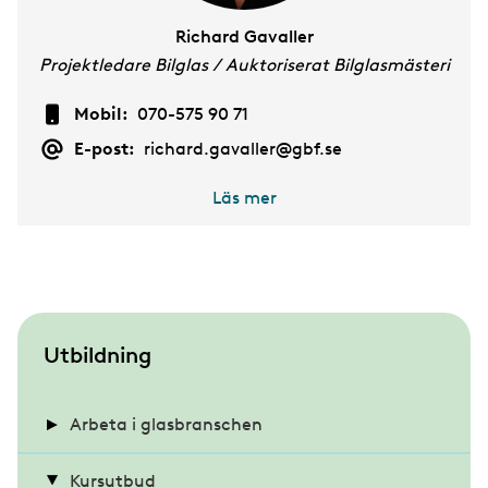
Richard Gavaller
Projektledare Bilglas / Auktoriserat Bilglasmästeri
Mobil:
070-575 90 71
E-post:
richard.gavaller@gbf.se
Läs mer
S
Utbildning
u
b
Arbeta i glasbranschen
m
Intervju med Ali Shire
Kursutbud
e