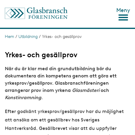
H
Meny
o
p
p
a
t
Hem
/
Utbildning
/
Yrkes- och gesällprov
L
i
ä
l
l
Yrkes- och gesällprov
n
h
u
k
När du är klar med din grundutbildning bör du
v
s
u
dokumentera din kompetens genom att göra ett
d
t
yrkesprov/gesällprov. Glasbranschföreningen
i
arrangerar prov inom yrkena
Glasmästeri
och
n
i
n
Konstinramning
.
g
e
h
Efter godkänt yrkesprov/gesällprov har du möjlighet
å
l
att ansöka om ett gesällbrev hos Sveriges
l
Hantverksråd. Gesällbrevet visar att du uppfyller