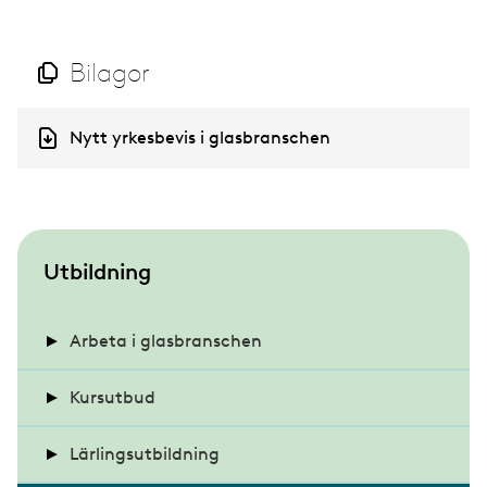
Bilagor
D
Nytt yrkesbevis i glasbranschen
o
c
u
m
e
n
S
Utbildning
t
u
b
Arbeta i glasbranschen
m
Intervju med Ali Shire
Kursutbud
e
n
Intervju med Alma Hedskog
Lärlingsutbildning
Utbildning – Arbetsmiljö
u