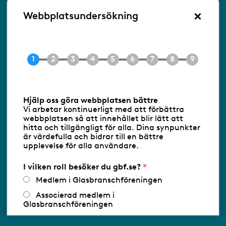
×
Besöksadress:
Webbplatsundersökning
Ringvägen 100
118 60 Stockholm
Tel 08-453 90 70
E-post
info@gbf.se
Information om cookies
Hjälp oss göra webbplatsen bättre
Vi arbetar kontinuerligt med att förbättra
Följ oss via RSS
webbplatsen så att innehållet blir lätt att
hitta och tillgängligt för alla. Dina synpunkter
är värdefulla och bidrar till en bättre
upplevelse för alla användare.
Databasens namn:
www.gbf.se
-
Tillhandahållare: Glastjänster för
Glasbranschföreningen AB - Ansvarig
I vilken roll besöker du gbf.se?
utgivare: Sofia Wahlgren
Medlem i Glasbranschföreningen
Associerad medlem i
Glasbranschföreningen
Arbetar inom annan