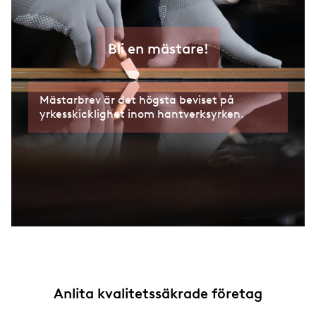
Bli en mästare!
Mästarbrev är det högsta beviset på
yrkesskicklighet inom hantverksyrken.
Anlita kvalitetssäkrade företag