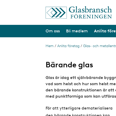
H
o
p
p
a
Om oss
Bli medlem
Anlita för
t
i
l
l
Hem
/
Anlita företag
/
Glas- och metallent
L
h
ä
u
v
n
Bärande glas
u
d
k
i
Glas är idag ett självbärande bygg
s
n
n
vad som helst och hur som helst med
t
e
den bärande konstruktionen är att 
h
i
med punktformiga som kan utföras
å
g
l
l
För att ytterligare dematerialisera
den bärande konstruktionen kan