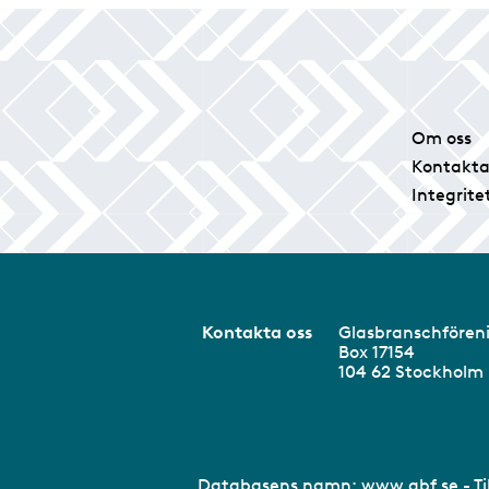
Om oss
Kontakta
Integrite
Kontakta oss
Glasbranschför
Box 17154
104 62 Stockhol
Databasens namn:
www.gbf.se
- T