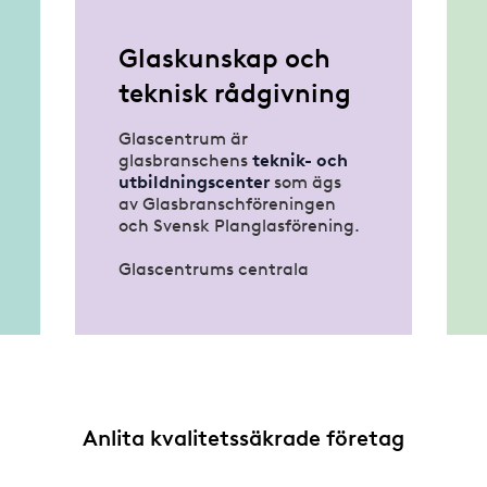
Glaskunskap och
teknisk rådgivning
Glascentrum är
glasbranschens
teknik- och
utbildningscenter
som ägs
av Glasbranschföreningen
och Svensk Planglasförening.
Glascentrums centrala
uppgift är att verka för att
glas- och metallpartier i
byggnader
monteras på ett
korrekt sätt
. De utarbetar
riktlinjer för val och
montering av glas- och
metallpartier samt utbildar
Anlita kvalitetssäkrade företag
för
ökad kunskap
inom
området.