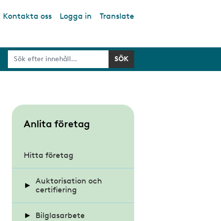
Kontakta oss
Logga in
Translate
S
Anlita företag
u
b
Hitta företag
m
Auktorisation och
e
certifiering
n
u
Bilglasarbete
Auktoriserat