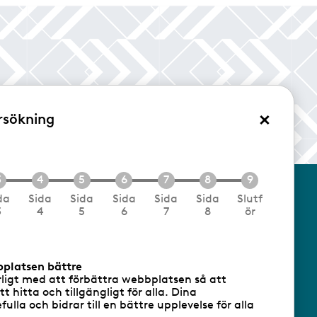
×
rsökning
/Logga in
da
Sida
Sida
Sida
Sida
Sida
Slutf
3
4
5
6
7
8
ör
cookies
Följ oss via RSS
bplatsen bättre
rligt med att förbättra webbplatsen så att
att hitta och tillgängligt för alla. Dina
ulla och bidrar till en bättre upplevelse för alla
- Ansvarig utgivare: Sofia Wahlgren