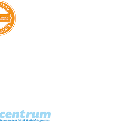
Smarta glas
Solskyddsglas
Speglar
Säkerhetsglas