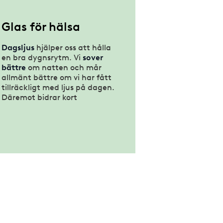
Film på glas
Glas för hälsa
Fönster
Dagsljus
hjälper oss att hålla
en bra dygnsrytm. Vi
sover
Glasdörrar
bättre
om natten och mår
allmänt bättre om vi har fått
Inglasade uterum
tillräckligt med ljus på dagen.
Däremot bidrar kort
exponering av dagsljus till
Inredningsglas
både dålig sömn och sämre
humör.
Markiser och
persienner
Studier visar dessutom att vi
presterar bättre
om vi vistas i
miljöer med rikligt
Plast
dagsljusinflöde. Läs mer om
det livsviktiga dagsljuset!
Självrengörande glas
Skyddsglas