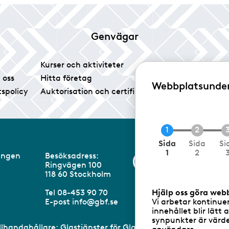
Genvägar
Kurser och aktiviteter
Tidningen Glas
 oss
Hitta företag
Vårt pressrum
Webbplatsunde
tspolicy
Auktorisation och certifiering
Medlemsservice
N
Sida
Sida
Si
u
1
2
eningen
Besöksadress:
Information om 
v
Ringvägen 100
a
m
118 60 Stockholm
r
a
Tel 08-453 90 70
Hjälp oss göra web
n
E-post
info@gbf.se
Vi arbetar kontinue
d
innehållet blir lätt 
e
synpunkter är värdef
illhandahållare: Glastjänster för Glasbranschföreningen AB 