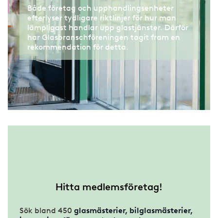
Både företag och upphandlingsenheter
efterlyser tydligare riktlinjer för hur man
lämpligast handlar upp glastjänster. Därför
har Glasbranschföreningen tagit fram en
rekommendation för detta.
Hitta medlemsföretag!
Sök bland 450
glasmästerier, bilglasmästerier,