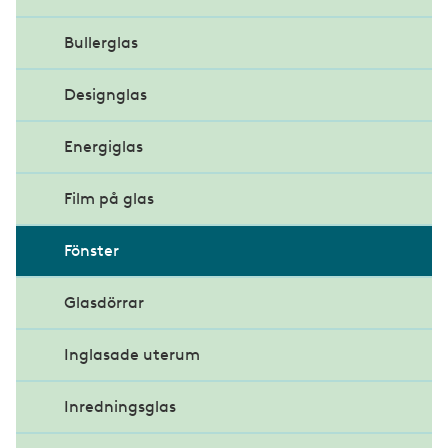
Glas i funktion
Bullerglas
Krav och stadgar
Designglas
Glasfasader
Energiglas
Dubbelskalsfasad
Glastak
Solskydd
Film på glas
Brandskydd
Skärmtak
Fönster
Curtain Wall
Glasdörrar
Structural Glazing
Inglasade uterum
Gestaltning av glasfasad
Inredningsglas