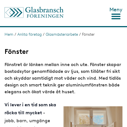
H
Meny
o
p
p
a
t
Hem
/
Anlita företag
/
Glasmästeriarbete
/
Fönster
L
i
ä
l
l
Fönster
n
h
u
k
Fönstret är länken mellan inne och ute. Fönster skapar
v
s
u
bostadsytor genomflödade av ljus, som tillåter fri sikt
d
t
och skyddar samtidigt mot väder och vind. Med tidlös
i
design och smart teknik ger aluminiumfönstren både
n
i
n
elegans och ökat värde åt huset.
g
e
h
Vi lever i en tid som ska
å
l
räcka till mycket
-
l
jobb, barn, umgänge