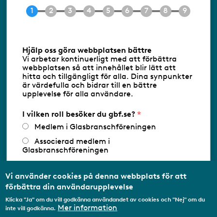
Tel 08-453 90 70
E-post
info@gbf.se
Information om cookies
Hjälp oss göra webbplatsen bättre
Vi arbetar kontinuerligt med att förbättra
Följ oss via RSS
webbplatsen så att innehållet blir lätt att
hitta och tillgängligt för alla. Dina synpunkter
är värdefulla och bidrar till en bättre
upplevelse för alla användare.
Databasens namn:
www.gbf.se
-
Tillhandahållare: Glastjänster för
Glasbranschföreningen AB - Ansvarig
I vilken roll besöker du gbf.se?
utgivare: Sofia Wahlgren
Medlem i Glasbranschföreningen
Associerad medlem i
Glasbranschföreningen
Arbetar inom annan
medlemsorganisation/Svenskt Näringsliv
Vi använder cookies på denna webbplats för att
förbättra din användarupplevelse
Utbildningsaktör
Klicka "Ja" om du vill godkänna användandet av cookies och "Nej" om du
Student
Mer information
inte vill godkänna.
Privatperson