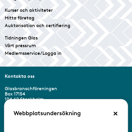
Kurser och aktiviteter
Hitta företag
Auktorisation och certifiering
Tidningen Glas
Vårt pressrum
Medlemsservice/Logga in
Kontakta oss
Glasbranschföreningen
Box 17154
104 62 Stockholm
×
Besöksadress:
Webbplatsundersökning
Ringvägen 100
118 60 Stockholm