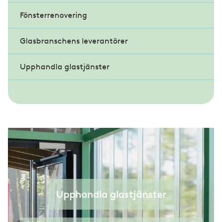
Fönsterrenovering
Färglära
Glasbranschens leverantörer
Konsten att hänga konst
Upphandla glastjänster
Råd från en papperskonservator
Var rädd om din konst!
Upphandla glastjänster