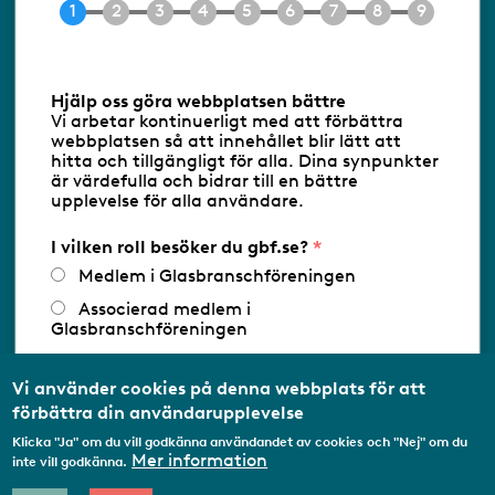
E-post
info@gbf.se
Information om cookies
Hjälp oss göra webbplatsen bättre
Vi arbetar kontinuerligt med att förbättra
Följ oss via RSS
webbplatsen så att innehållet blir lätt att
hitta och tillgängligt för alla. Dina synpunkter
är värdefulla och bidrar till en bättre
upplevelse för alla användare.
Databasens namn:
www.gbf.se
-
Tillhandahållare: Glastjänster för
Glasbranschföreningen AB - Ansvarig
I vilken roll besöker du gbf.se?
utgivare: Sofia Wahlgren
Medlem i Glasbranschföreningen
Associerad medlem i
Glasbranschföreningen
Arbetar inom annan
medlemsorganisation/Svenskt Näringsliv
Vi använder cookies på denna webbplats för att
förbättra din användarupplevelse
Utbildningsaktör
Klicka "Ja" om du vill godkänna användandet av cookies och "Nej" om du
Student
Mer information
inte vill godkänna.
Privatperson