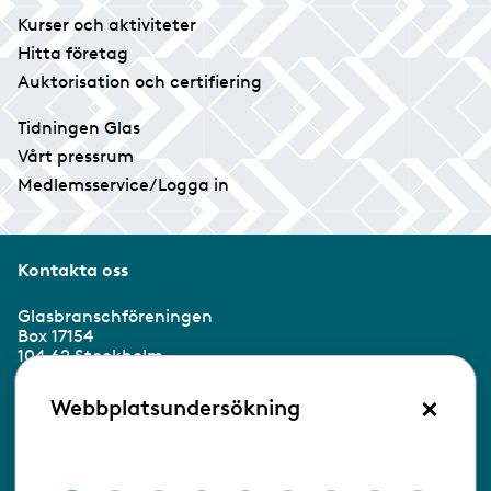
Kurser och aktiviteter
Hitta företag
Auktorisation och certifiering
Tidningen Glas
Vårt pressrum
Medlemsservice/Logga in
Kontakta oss
Glasbranschföreningen
Box 17154
104 62 Stockholm
×
Besöksadress:
Webbplatsundersökning
Ringvägen 100
118 60 Stockholm
Tel 08-453 90 70