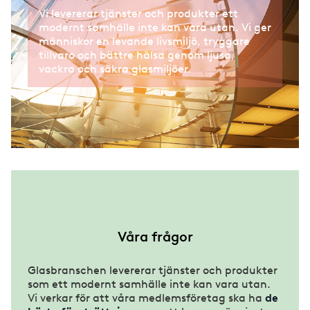
Vi levererar tjänster och produkter ett
modernt samhälle inte kan vara utan. Vi ger
människor en levande livsmiljö, tryggare
tillvaro och bättre hälsa genom ljusa,
vackra och säkra glasmiljöer.
Våra frågor
Glasbranschen levererar tjänster och produkter
som ett modernt samhälle inte kan vara utan.
Vi verkar för att våra medlemsföretag ska ha
de