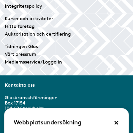
Integritetspolicy
Kurser och aktiviteter
Hitta företag
Auktorisation och certifiering
Tidningen Glas
Vårt pressrum
Medlemsservice/Logga in
Kontakta oss
Glasbranschföreningen
Box 17154
104 62 Stockholm
×
Besöksadress:
Webbplatsundersökning
Ringvägen 100
118 60 Stockholm