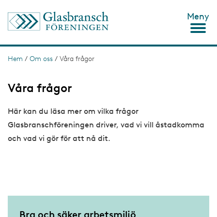
H
Meny
o
p
p
a
t
Hem
/
Om oss
/
Våra frågor
L
i
ä
l
l
Våra frågor
n
h
u
k
Här kan du läsa mer om vilka frågor
v
s
u
Glasbranschföreningen driver, vad vi vill åstadkomma
d
t
i
och vad vi gör för att nå dit.
n
i
n
g
e
h
å
l
l
Bra och säker arbetsmiljö