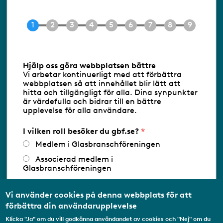
Tel 08-453 90 70
E-post
info@gbf.se
Information om cookies
Hjälp oss göra webbplatsen bättre
Vi arbetar kontinuerligt med att förbättra
Följ oss via RSS
webbplatsen så att innehållet blir lätt att
hitta och tillgängligt för alla. Dina synpunkter
är värdefulla och bidrar till en bättre
upplevelse för alla användare.
Databasens namn:
www.gbf.se
-
Tillhandahållare: Glastjänster för
Glasbranschföreningen AB - Ansvarig
I vilken roll besöker du gbf.se?
utgivare: Sofia Wahlgren
Medlem i Glasbranschföreningen
Associerad medlem i
Glasbranschföreningen
Arbetar inom annan
medlemsorganisation/Svenskt Näringsliv
Vi använder cookies på denna webbplats för att
förbättra din användarupplevelse
Utbildningsaktör
Klicka "Ja" om du vill godkänna användandet av cookies och "Nej" om du
Student