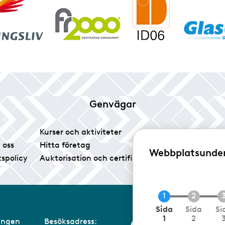
Genvägar
Kurser och aktiviteter
Tidningen Glas
 oss
Hitta företag
Vårt pressrum
Webbplatsunde
tspolicy
Auktorisation och certifiering
Medlemsservice
N
Sida
Sida
Si
u
1
2
eningen
Besöksadress: