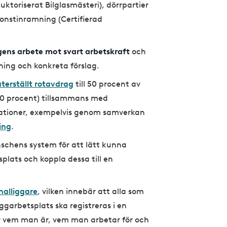
uktoriserat Bilglasmästeri), dörrpartier
onstinramning (Certifierad
ens arbete mot svart arbetskraft
och
ning och konkreta förslag.
återställt rotavdrag
till 50 procent av
30 procent) tillsammans med
sationer, exempelvis genom samverkan
ing
.
schens system för att lätt kunna
splats och koppla dessa till en
nalliggare
, vilken innebär att alla som
ggarbetsplats ska registreras i en
r vem man är, vem man arbetar för och