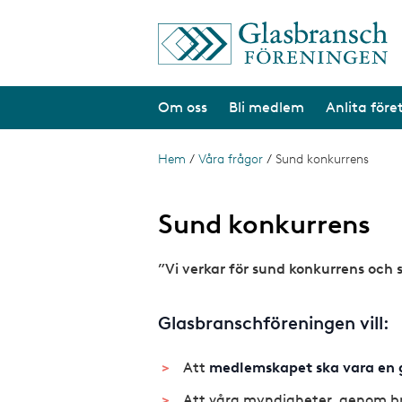
H
o
p
p
a
Om oss
Bli medlem
Anlita före
t
i
l
l
Hem
/
Våra frågor
/
Sund konkurrens
L
h
ä
u
v
n
Sund konkurrens
u
d
k
i
”Vi verkar för sund konkurrens och s
s
n
n
t
e
h
Glasbranschföreningen vill:
i
å
g
l
Att
medlemskapet ska vara en 
l
Att våra myndigheter, genom bra