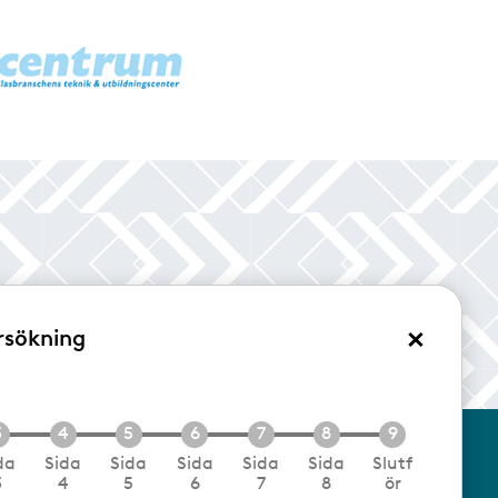
×
rsökning
/Logga in
da
Sida
Sida
Sida
Sida
Sida
Slutf
3
4
5
6
7
8
ör