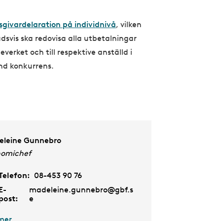
sgivardelaration på individnivå
, vilken
svis ska redovisa alla utbetalningar
verket och till respektive anställd i
nd konkurrens.
leine Gunnebro
nomichef
Telefon:
08-453 90 76
E-
madeleine.gunnebro@gbf.s
post:
e
mer