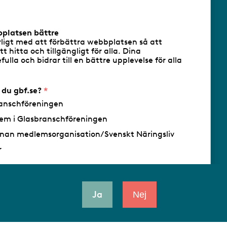
cookies
Följ oss via RSS
bplatsen bättre
rligt med att förbättra webbplatsen så att
att hitta och tillgängligt för alla. Dina
ulla och bidrar till en bättre upplevelse för alla
- Ansvarig utgivare: Sofia Wahlgren
r du gbf.se?
anschföreningen
em i Glasbranschföreningen
nan medlemsorganisation/Svenskt Näringsliv
r
Ja
Nej