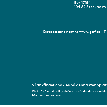
Box 17154
104 62 Stockhol
Databasens namn:
www.gbf.se
- T
Vi använder cookies på denna webbplats
Klicka "Ja" om du vill godkänna användandet av cookies
Mer information