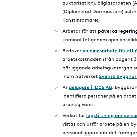
auktorisation), bilglasarbeten (A
(Diplomerad Dörrmästare) och k
Konstinramare).
Arbetar för att
påverka regering
kriminalitet genom opinionsbild
Bedriver
opinionsarbete för ett 
arbetskostnaden (från dagens 
närliggande arbetsgivarorgani
inom nätverket
Svensk Byggnär
Är
delägare i ID06 AB
. Byggbran
identifiera personer på en arbet
arbetsgivare.
Verkat för
lagstiftning om perso
vistas och utför arbete på en by
personalliggare där det framgå