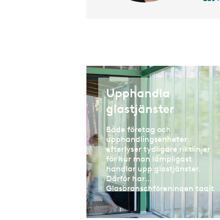
Upphandla
glastjänster
Både företag och
upphandlingsenheter
efterlyser tydligare riktlinjer
för hur man lämpligast
handlar upp glastjänster.
Därför har
Glasbranschföreningen tagit
fram en rekommendation för
detta.