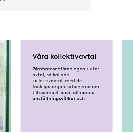
Våra kollektivavtal
Glasbranschföreningen sluter
avtal, så kallade
kollektivavtal, med de
fackliga organisationerna
om
till exempel löner, allmänna
anställningsvillkor
och
avtalsförsäkringar
.
Det ger dig
bättre
företagarvillkor
och
löneavtal
.