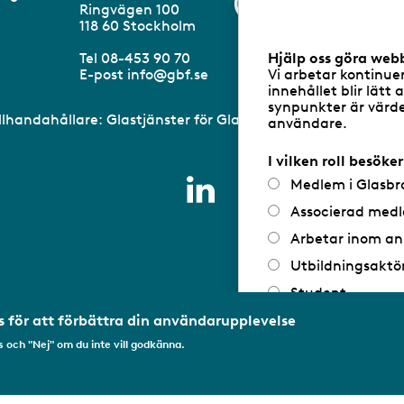
Information om 
v
Ringvägen 100
a
m
118 60 Stockholm
r
a
Tel 08-453 90 70
Hjälp oss göra web
n
E-post
info@gbf.se
Vi arbetar kontinue
d
innehållet blir lätt 
e
synpunkter är värdef
illhandahållare: Glastjänster för Glasbranschföreningen AB 
användare.
I vilken roll besöke
Medlem i Glasbr
Associerad medl
Arbetar inom an
Utbildningsaktö
Student
Privatperson
 för att förbättra din användarupplevelse
 och "Nej" om du inte vill godkänna.
Annat...