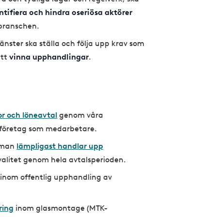
ntifiera och hindra oseriösa aktörer
sbranschen.
jänster ska ställa och följa upp krav som
att
vinna upphandlingar
.
or och löneavtal
genom våra
l företag som medarbetare.
r man
lämpligast handlar upp
kvalitet genom hela avtalsperioden.
inom offentlig upphandling av
ring
inom glasmontage (MTK-