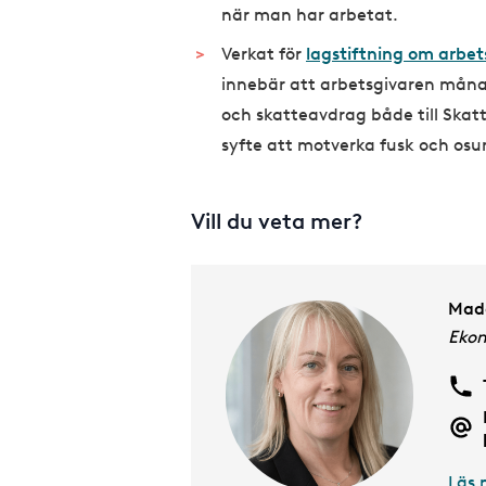
när man har arbetat.
Verkat för
lagstiftning om arbet
innebär att arbetsgivaren månad
och skatteavdrag både till Skatte
syfte att motverka fusk och osu
Vill du veta mer?
Made
Eko
Läs 