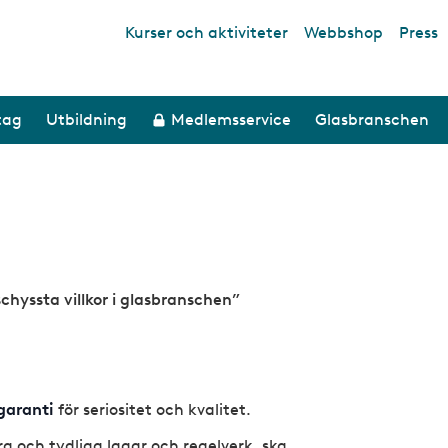
Kurser och aktiviteter
Webbshop
Press
Top links
tag
Utbildning
Medlemsservice
Glasbranschen
chyssta villkor i glasbranschen”
garanti
för seriositet och kvalitet.
 och tydliga lagar och regelverk, ska