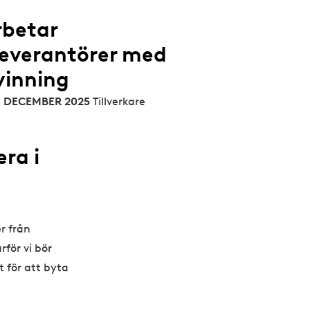
rbetar
leverantörer med
vinning
 8 DECEMBER 2025
Tillverkare
era i
r från
rför vi bör
t för att byta