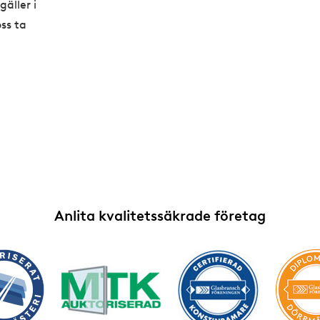
äller i
ss ta
Anlita kvalitetssäkrade företag