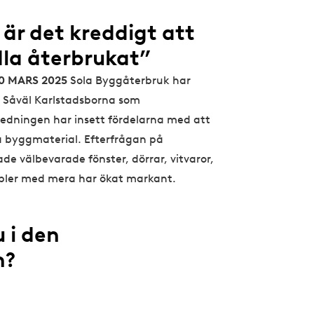
 är det kreddigt att
la återbrukat”
10 MARS 2025
Sola Byggåterbruk har
. Såväl Karlstadsborna som
dningen har insett fördelarna med att
a byggmaterial. Efterfrågan på
de välbevarade fönster, dörrar, vitvaror,
öbler med mera har ökat markant.
u i den
n?