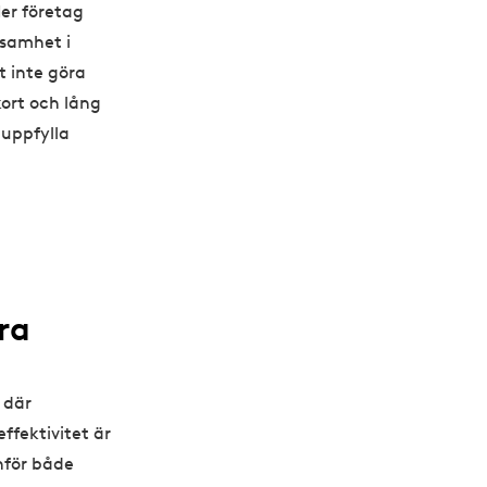
er företag
ksamhet i
t inte göra
kort och lång
 uppfylla
ra
d där
ffektivitet är
nför både