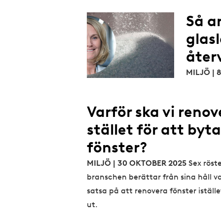
Så a
glas
åter
MILJÖ |
Varför ska vi renov
stället för att byta
fönster?
MILJÖ | 30 OKTOBER 2025
Sex röste
branschen berättar från sina håll va
satsa på att renovera fönster iställe
ut.