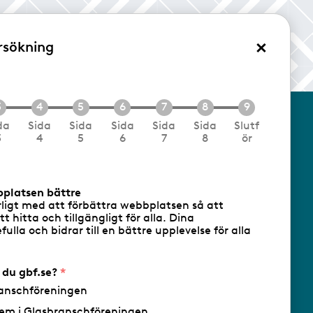
×
rsökning
/Logga in
da
Sida
Sida
Sida
Sida
Sida
Slutf
3
4
5
6
7
8
ör
cookies
Följ oss via RSS
bplatsen bättre
rligt med att förbättra webbplatsen så att
att hitta och tillgängligt för alla. Dina
ulla och bidrar till en bättre upplevelse för alla
- Ansvarig utgivare: Sofia Wahlgren
r du gbf.se?
anschföreningen
em i Glasbranschföreningen