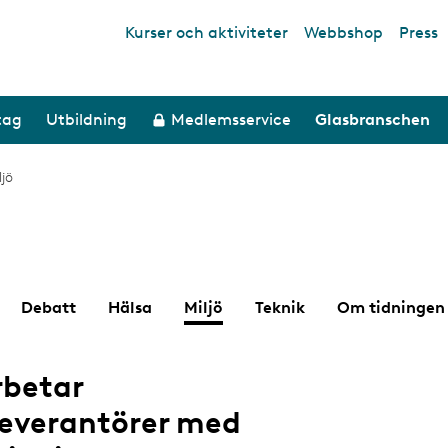
Kurser och aktiviteter
Webbshop
Press
Top links
tag
Utbildning
Medlemsservice
Glasbranschen
ljö
Debatt
Hälsa
Miljö
Teknik
Om tidningen
rbetar
leverantörer med