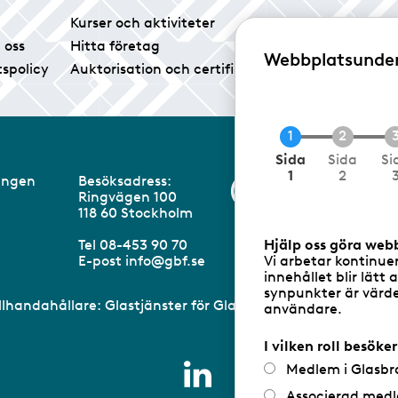
Kurser och aktiviteter
Tidningen Glas
 oss
Hitta företag
Vårt pressrum
Webbplatsunde
tspolicy
Auktorisation och certifiering
Medlemsservice
N
Sida
Sida
Si
u
1
2
eningen
Besöksadress:
Information om 
v
Ringvägen 100
a
m
118 60 Stockholm
r
a
Hjälp oss göra web
Tel 08-453 90 70
n
Vi arbetar kontinue
E-post
info@gbf.se
d
innehållet blir lätt 
e
synpunkter är värdef
illhandahållare: Glastjänster för Glasbranschföreningen AB 
användare.
I vilken roll besöke
Medlem i Glasbr
Associerad medl