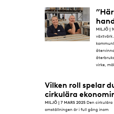
”Här
hand
MILJÖ | 
växtvärk
kommunle
återvinn
återbruka
virke, m
Vilken roll spelar d
cirkulära ekonomi
MILJÖ | 7 MARS 2025
Den cirkulära
omställningen är i full gång inom