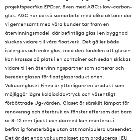
projektspecifika EPD:er, även med AGC:s low-carbon-
glas. AGC har också samarbete med olika aktörer där
vi gemensamt med våra kunder tar fram en
återvinningsmodell där befintliga glas i en byggnad
skickas vidare till våra floatverk. Det gäller både
isolerglas och enkelglas, med den fördelen att glasen
kan krossas på plats i en container och sedan skickas
vidare till en återvinningspartner som sorterar och
bereder glasen för floatglasproduktionen.
Vakuumglaset Fineo är ytterligare en produkt som
möjliggör lägre koldioxidavtryck och väsentligt
förbättrade Ug-värden. Glaset är särskilt lämpat för
renovering och återbruk av fönster eftersom det bara
är 8–12 mm tjockt och därmed kan monteras i
befintlig fönsterbåge utan att manipulera utseendet.
Det är det enda vakuumglaset som produceras i EU