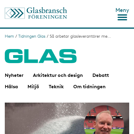
H
Meny
o
p
p
a
t
Hem
/
Tidningen Glas
/
Så arbetar glasleverantörer me...
L
i
ä
l
l
n
h
u
k
v
s
u
Nyheter
Arkitektur och design
Debatt
d
t
i
Hälsa
Miljö
Teknik
Om tidningen
n
i
n
g
e
I
h
m
å
a
l
g
l
e