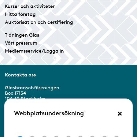
Kurser och aktiviteter
Hitta företag
Auktorisation och certifiering
Tidningen Glas
Vårt pressrum
Medlemsservice/Logga in
Kontakta oss
Glasbranschföreningen
Box 17154
104 62 Stockholm
×
Besöksadress:
Webbplatsundersökning
Ringvägen 100
118 60 Stockholm
Tel 08-453 90 70