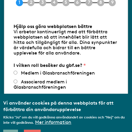
E-post
info@gbf.se
Information om cookies
Hjälp oss göra webbplatsen bättre
Vi arbetar kontinuerligt med att förbättra
Följ oss via RSS
webbplatsen så att innehållet blir lätt att
hitta och tillgängligt för alla. Dina synpunkter
är värdefulla och bidrar till en bättre
upplevelse för alla användare.
Databasens namn:
www.gbf.se
-
Tillhandahållare: Glastjänster för
Glasbranschföreningen AB - Ansvarig
I vilken roll besöker du gbf.se?
utgivare: Sofia Wahlgren
Medlem i Glasbranschföreningen
Associerad medlem i
Glasbranschföreningen
Arbetar inom annan
medlemsorganisation/Svenskt Näringsliv
Vi använder cookies på denna webbplats för att
förbättra din användarupplevelse
Utbildningsaktör
Klicka "Ja" om du vill godkänna användandet av cookies och "Nej" om du
Student
Mer information
inte vill godkänna.
Privatperson