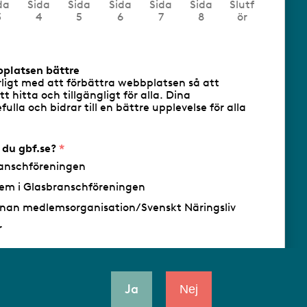
da
Sida
Sida
Sida
Sida
Sida
Slutf
3
4
5
6
7
8
ör
cookies
Följ oss via RSS
bplatsen bättre
rligt med att förbättra webbplatsen så att
att hitta och tillgängligt för alla. Dina
ulla och bidrar till en bättre upplevelse för alla
- Ansvarig utgivare: Sofia Wahlgren
r du gbf.se?
anschföreningen
em i Glasbranschföreningen
nan medlemsorganisation/Svenskt Näringsliv
r
Ja
Nej