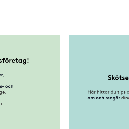
företag!
r,
Skötse
s- och
ige.
Här hittar du tips 
om och rengör
din
i