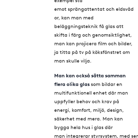
exempel stå
emot sprängattentat och eldsvåd
or, kan man med
beläggningsteknik få glas att
skifta i färg och genomsiktlighet,
man kan projicera film och bilder,
ja titta på tv på köksfönstret om
man skulle vilja.
Man kan också sätta samman
flera olika glas
som bildar en
multifunktionell enhet där man
uppfyller behov och krav på
energi, komfort, miljö, design,
säkerhet med mera. Man kan
bygga hela hus i glas där
man integrerar styrsystem, med sens