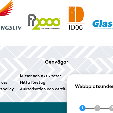
Genvägar
Kurser och aktiviteter
Tidningen Glas
 oss
Hitta företag
Vårt pressrum
Webbplatsunde
tspolicy
Auktorisation och certifiering
Medlemsservice