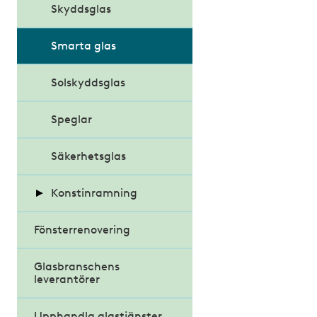
Skyddsglas
Smarta glas
Solskyddsglas
Speglar
Säkerhetsglas
Konstinramning
Fönsterrenovering
Färglära
Glasbranschens
Konsten att hänga
leverantörer
konst
Upphandla glastjänster
Råd från en