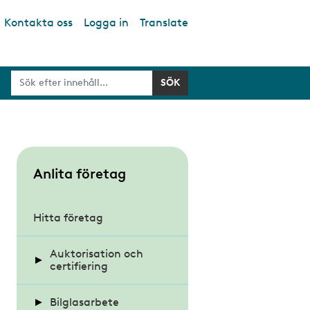
Kontakta oss
Logga in
Translate
S
Anlita företag
u
b
Hitta företag
m
Auktorisation och
e
certifiering
n
u
Bilglasarbete
Auktoriserat