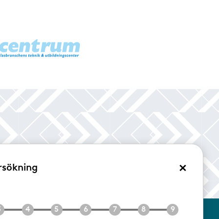
×
rsökning
/Logga in