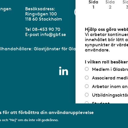
N
Sida
Sida
Si
u
1
2
eningen
Besöksadress:
Information om 
v
Ringvägen 100
a
m
118 60 Stockholm
r
a
Hjälp oss göra web
Tel 08-453 90 70
n
Vi arbetar kontinue
E-post
info@gbf.se
d
innehållet blir lätt 
e
synpunkter är värdef
illhandahållare: Glastjänster för Glasbranschföreningen AB 
användare.
I vilken roll besöke
Medlem i Glasbr
Associerad medl
Arbetar inom an
Utbildningsaktö
Student
Privatperson
 för att förbättra din användarupplevelse
 och "Nej" om du inte vill godkänna.
Annat...