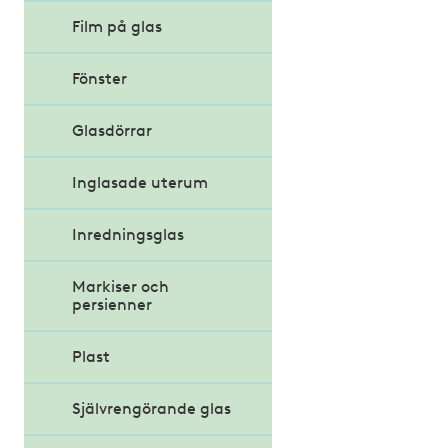
Film på glas
Solskydd
Brandskydd
Skärmtak
Fönster
Curtain Wall
Glasdörrar
Structural Glazing
Inglasade uterum
Gestaltning av
glasfasad
Inredningsglas
Markiser och
persienner
Plast
Självrengörande glas