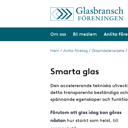
H
o
p
p
a
Om oss
Bli medlem
Anlita för
t
i
l
l
Hem
/
Anlita företag
/
Glasmästeriarbete
L
h
ä
u
v
n
Smarta glas
u
d
k
i
Den accelererande tekniska utveckl
s
n
n
detta transparenta beständiga och 
t
e
spännande egenskaper och funktion
h
i
å
g
l
Förutom att glas idag kan göras
l
nästan
hur starkt som helst, till