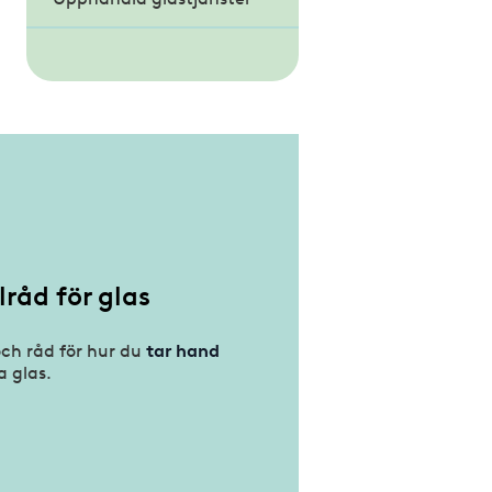
papperskonservator
Var rädd om din konst!
lråd för glas
och råd för hur du
tar hand
a glas.