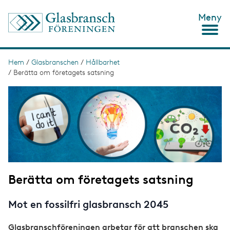
H
Meny
o
p
p
a
t
Hem
/
Glasbranschen
/
Hållbarhet
L
i
/
Berätta om företagets satsning
ä
l
l
I
n
h
m
u
a
k
v
g
s
u
e
d
t
i
n
i
n
g
e
Berätta om företagets satsning
h
å
l
Mot en fossilfri glasbransch 2045
l
Glasbranschföreningen arbetar för att branschen ska