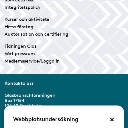
Integritetspolicy
Kurser och aktiviteter
Hitta företag
Auktorisation och certifiering
Tidningen Glas
Vårt pressrum
Medlemsservice/Logga in
Kontakta oss
Glasbranschföreningen
Box 17154
104 62 Stockholm
×
Besöksadress:
Webbplatsundersökning
Ringvägen 100
118 60 Stockholm