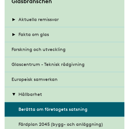
S
Glasbranschen
u
b
Aktuella remissvar
m
Energihushållning och värmeisolering i
Fakta om glas
e
byggnader
n
Forskning och utveckling
Energieffektiva glas
u
Klimatdeklaration för byggnader
Glascentrum - Teknisk rådgivning
Glasets historia
Miljöbyggnad 4.0
Europeisk samverkan
Projektrapporter
Modernare byggregler
Råd och riktlinjer
Hållbarhet
Möjligheternas byggregler
Skötselråd för glas
Berätta om företagets satsning
Kritiska röster om förslaget
Säkra glasmiljöer
Färdplan 2045 (bygg- och anläggning)