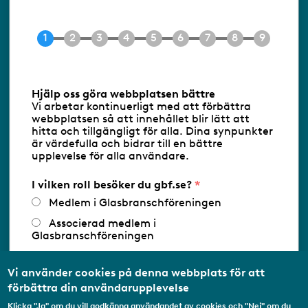
Tel 08-453 90 70
E-post
info@gbf.se
Information om cookies
Hjälp oss göra webbplatsen bättre
Vi arbetar kontinuerligt med att förbättra
Följ oss via RSS
webbplatsen så att innehållet blir lätt att
hitta och tillgängligt för alla. Dina synpunkter
är värdefulla och bidrar till en bättre
upplevelse för alla användare.
Databasens namn:
www.gbf.se
-
Tillhandahållare: Glastjänster för
Glasbranschföreningen AB - Ansvarig
I vilken roll besöker du gbf.se?
utgivare: Sofia Wahlgren
Medlem i Glasbranschföreningen
Associerad medlem i
Glasbranschföreningen
Arbetar inom annan
medlemsorganisation/Svenskt Näringsliv
Vi använder cookies på denna webbplats för att
förbättra din användarupplevelse
Utbildningsaktör
Klicka "Ja" om du vill godkänna användandet av cookies och "Nej" om du