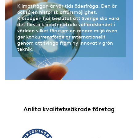
Klimatfrågan är vår tids ödesfråga. Den är
också en historisk affärsmöjlighet.
Riksdagen har beslutat att Sverige ska vara
det första klimatneutrala välfärdslandet i
världen vilket förutom en renare miljö även
ger konkurrensfördelar internationellt
genom att tvinga fram ny innovativ grön
teknik.
Anlita kvalitetssäkrade företag