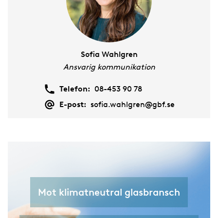
Miljö
Vinnare av Glaspärlan
SM i inramning 2020
Teknik
Vinnare av Glaspriset
SM i inramning 2018
Om tidningen
SM i inramning 2016
Sofia Wahlgren
Ansvarig kommunikation
SM i inramning 2014
Telefon:
08-453 90 78
E-post:
sofia.wahlgren@gbf.se
Mot klimatneutral glasbransch