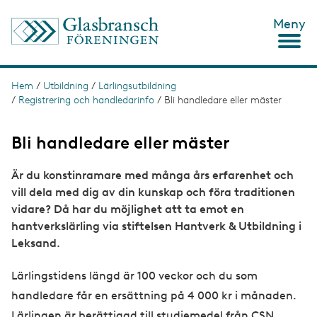
H
Meny
o
p
p
a
t
Hem
/
Utbildning
/
Lärlingsutbildning
L
i
/
Registrering och handledarinfo
/
Bli handledare eller mäster
ä
l
l
n
h
Bli handledare eller mäster
u
k
v
s
Är du konstinramare med många års erfarenhet och
u
d
vill dela med dig av din kunskap och föra traditionen
t
i
vidare? Då har du möjlighet att ta emot en
n
i
hantverkslärling via stiftelsen Hantverk & Utbildning i
n
g
e
Leksand.
h
å
Lärlingstidens längd är 100 veckor och du som
l
l
handledare får en ersättning på 4 000 kr i månaden.
Lärlingen är berättigad till studiemedel från CSN.