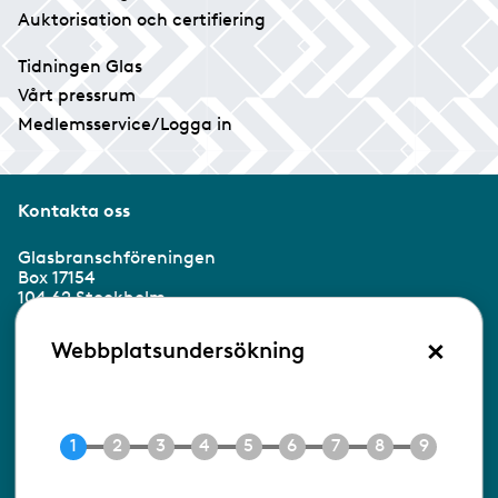
Auktorisation och certifiering
Tidningen Glas
Vårt pressrum
Medlemsservice/Logga in
Kontakta oss
Glasbranschföreningen
Box 17154
104 62 Stockholm
×
Besöksadress:
Webbplatsundersökning
Ringvägen 100
118 60 Stockholm
Tel 08-453 90 70
E-post
info@gbf.se