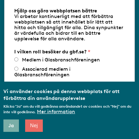
Information om cookies
Hjälp oss göra webbplatsen bättre
Vi arbetar kontinuerligt med att förbättra
Följ oss via RSS
webbplatsen så att innehållet blir lätt att
hitta och tillgängligt för alla. Dina synpunkter
är värdefulla och bidrar till en bättre
upplevelse för alla användare.
Databasens namn:
www.gbf.se
-
Tillhandahållare: Glastjänster för
Glasbranschföreningen AB - Ansvarig
I vilken roll besöker du gbf.se?
utgivare: Sofia Wahlgren
Medlem i Glasbranschföreningen
Associerad medlem i
Glasbranschföreningen
Arbetar inom annan
medlemsorganisation/Svenskt Näringsliv
Vi använder cookies på denna webbplats för att
förbättra din användarupplevelse
Utbildningsaktör
Klicka "Ja" om du vill godkänna användandet av cookies och "Nej" om du
Student
Mer information
inte vill godkänna.
Privatperson
Ja
Nej
Annat...