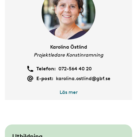
Karolina Östlind
Projektledare Konstinramning
Telefon:
072-564 40 20
E-post:
karolina.ostlind@gbf.se
Läs mer
S
Utbildning