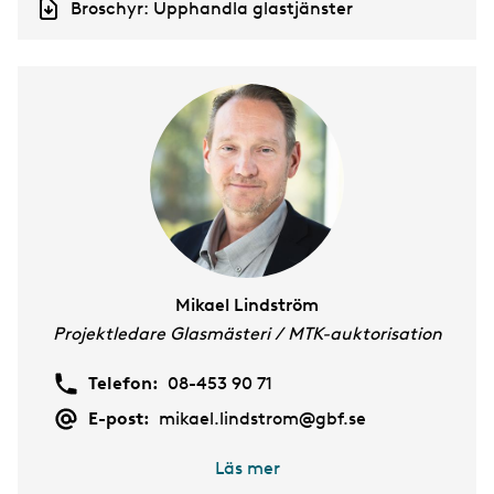
D
Broschyr: Upphandla glastjänster
o
c
u
m
e
n
t
Mikael Lindström
Projektledare Glasmästeri / MTK-auktorisation
Telefon:
08-453 90 71
E-post:
mikael.lindstrom@gbf.se
Läs mer