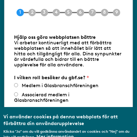
Tel 08-453 90 70
E-post
info@gbf.se
Information om cookies
Hjälp oss göra webbplatsen bättre
Vi arbetar kontinuerligt med att förbättra
Följ oss via RSS
webbplatsen så att innehållet blir lätt att
hitta och tillgängligt för alla. Dina synpunkter
är värdefulla och bidrar till en bättre
upplevelse för alla användare.
Databasens namn:
www.gbf.se
-
Tillhandahållare: Glastjänster för
Glasbranschföreningen AB - Ansvarig
I vilken roll besöker du gbf.se?
utgivare: Sofia Wahlgren
Medlem i Glasbranschföreningen
Associerad medlem i
Glasbranschföreningen
Arbetar inom annan
medlemsorganisation/Svenskt Näringsliv
Vi använder cookies på denna webbplats för att
förbättra din användarupplevelse
Utbildningsaktör
Klicka "Ja" om du vill godkänna användandet av cookies och "Nej" om du
Student
Mer information