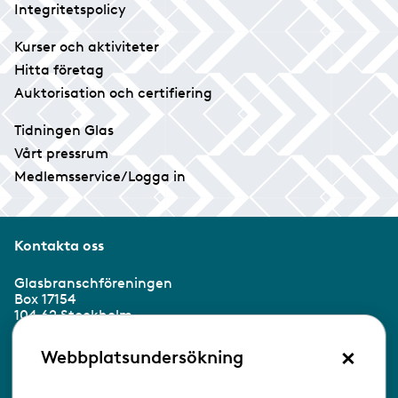
Integritetspolicy
Kurser och aktiviteter
Hitta företag
Auktorisation och certifiering
Tidningen Glas
Vårt pressrum
Medlemsservice/Logga in
Kontakta oss
Glasbranschföreningen
Box 17154
104 62 Stockholm
×
Besöksadress:
Webbplatsundersökning
Ringvägen 100
118 60 Stockholm