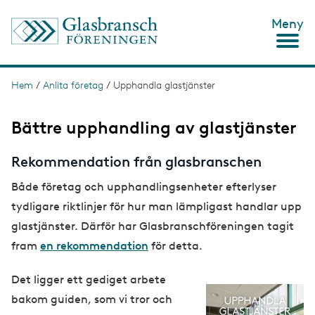
H
Meny
o
p
p
a
t
Hem
/
Anlita företag
/
Upphandla glastjänster
L
i
ä
l
l
Bättre upphandling av glastjänster
n
h
u
k
Rekommendation från glasbranschen
v
s
u
Både företag och upphandlingsenheter efterlyser
d
t
i
tydligare riktlinjer för hur man lämpligast handlar upp
n
i
n
glastjänster. Därför har Glasbranschföreningen tagit
g
e
fram
en rekommendation
för detta.
h
å
l
Det ligger ett gediget arbete
l
I
bakom guiden, som vi tror och
m