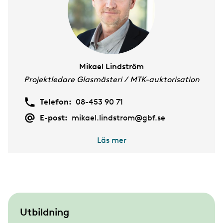
Mikael Lindström
Projektledare Glasmästeri / MTK-auktorisation
Telefon:
08-453 90 71
E-post:
mikael.lindstrom@gbf.se
Läs mer
S
Utbildning