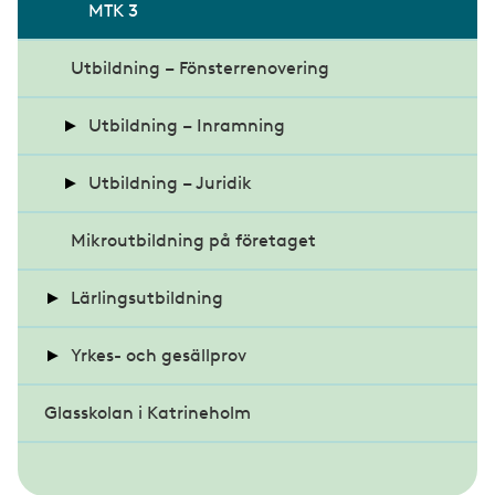
Safe Construction Training
MTK 3
Fördjupningsutbildning
stenskottsreparationer
Utbildning – Fönsterrenovering
Grundutbildning bilglasarbeten
Utbildning – Inramning
Inramningsteknik Papperskonst
Utbildning – Juridik
Mikroutbildning på företaget
Stafflikonst och objekt
Entreprenadjuridik - inriktning konsument
Lärlingsutbildning
Montering av fotokonst
Praktisk arbetsrätt
Yrkes- och gesällprov
Entreprenadjuridisk grundkurs
Registrering och handledarinfo
Glasskolan i Katrineholm
Lärlingscoachning
Yrkesprov glasmästeri
Fördjupningskurs Entreprenadjuridik
Bli handledare eller mäster
Lärlingsveckan
Gesällprov inramning