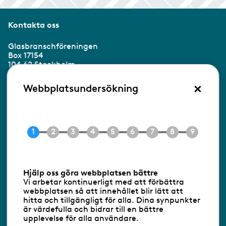
Kontakta oss
Glasbranschföreningen
Box 17154
104 62 Stockholm
×
Besöksadress:
Webbplatsundersökning
Ringvägen 100
118 60 Stockholm
Tel 08-453 90 70
E-post
info@gbf.se
Information om cookies
Hjälp oss göra webbplatsen bättre
Vi arbetar kontinuerligt med att förbättra
Följ oss via RSS
webbplatsen så att innehållet blir lätt att
hitta och tillgängligt för alla. Dina synpunkter
är värdefulla och bidrar till en bättre
upplevelse för alla användare.
Databasens namn:
www.gbf.se
-