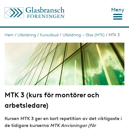
H
Meny
o
p
p
a
t
Hem
/
Utbildning
/
Kursutbud
/
Utbildning – Glas (MTK)
/
MTK 3
L
i
ä
I
l
m
l
n
a
h
g
u
k
e
v
s
u
d
t
i
n
i
n
MTK 3 (kurs för montörer och
g
e
h
arbetsledare)
å
l
l
Kursen MTK 3 ger en kort repetition av det viktigaste i
de tidigare kurserna
MTK Anvisningar (för