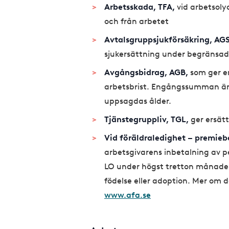
Arbetsskada, TFA,
vid arbetsolyc
och från arbetet
Avtalsgruppsjukförsäkring, AGS
sjukersättning under begränsad 
Avgångsbidrag, AGB,
som ger e
arbetsbrist. Engångssumman är
uppsagdas ålder.
Tjänstegruppliv, TGL,
ger ersätt
Vid föräldraledighet – premiebe
arbetsgivarens inbetalning av p
LO under högst tretton månader
födelse eller adoption. Mer om d
www.afa.se