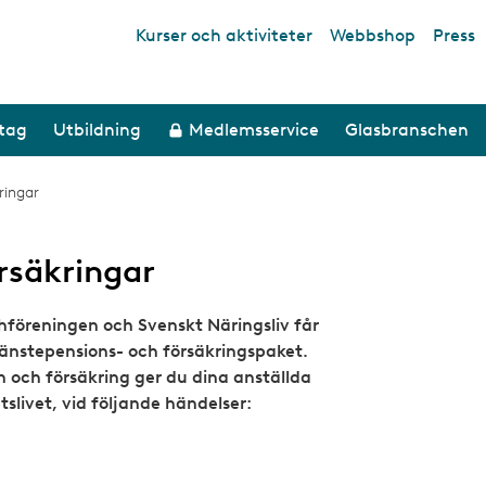
Kurser och aktiviteter
Webbshop
Press
Top links
etag
Utbildning
Medlemsservice
Glasbranschen
ringar
säkringar
öreningen och Svenskt Näringsliv får
jänstepensions- och försäkringspaket.
 och försäkring ger du dina anställda
slivet, vid följande händelser: