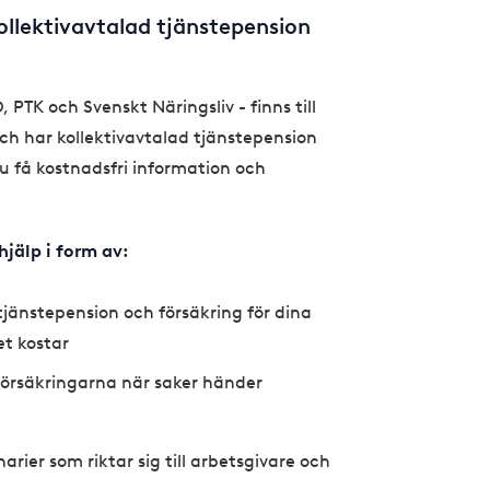
ollektivavtalad tjänstepension
PTK och Svenskt Näringsliv - finns till
 och har kollektivavtalad tjänstepension
du få kostnadsfri information och
hjälp i form av:
jänstepension och försäkring för dina
et kostar
 försäkringarna när saker händer
rier som riktar sig till arbetsgivare och