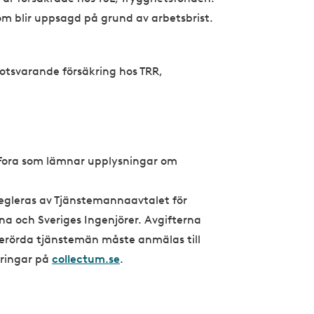
som blir uppsagd på grund av arbetsbrist.
tsvarande försäkring hos TRR,
 Fora som lämnar upplysningar om
regleras av Tjänstemannaavtalet för
 och Sveriges Ingenjörer. Avgifterna
 berörda tjänstemän måste anmälas till
kringar på
collectum.se
.