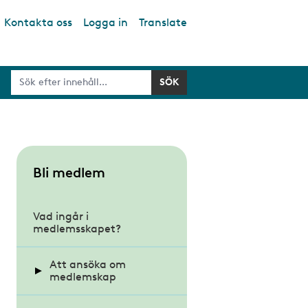
Kontakta oss
Logga in
Translate
S
Bli medlem
u
b
Vad ingår i
medlemsskapet?
m
e
Att ansöka om
n
medlemskap
u