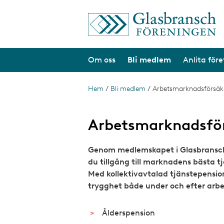
H
o
p
p
a
Om oss
Bli medlem
Anlita för
t
i
l
l
Hem
/
Bli medlem
/
Arbetsmarknadsförsäk
L
h
ä
u
v
n
Arbetsmarknadsför
u
d
k
i
Genom medlemskapet i Glasbranschf
s
n
n
du tillgång till marknadens bästa t
t
e
Med kollektivavtalad tjänstepension
h
i
trygghet både under och efter arbet
å
g
l
l
Ålderspension