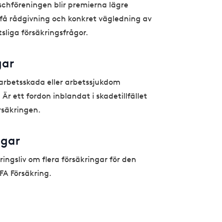
chföreningen blir premierna lägre
 få rådgivning och konkret vägledning av
tsliga försäkringsfrågor.
gar
arbetsskada eller arbetssjukdom
Är ett fordon inblandat i skadetillfället
rsäkringen.
ngar
ngsliv om flera försäkringar för den
FA Försäkring.