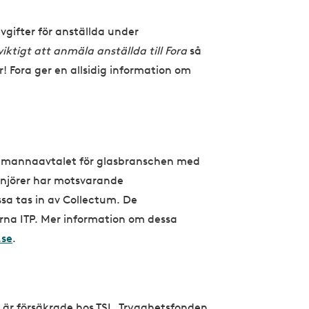
vgifter för anställda under
iktigt att anmäla anställda till Fora
så
r! Fora ger en allsidig information om
temannaavtalet för glasbranschen med
enjörer har motsvarande
ssa tas in av Collectum. De
rna ITP. Mer information om dessa
.se
.
g
 är försäkrade hos TSL, Trygghetsfonden.