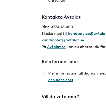
anställda
Kontakta Avtalat
Ring 0770-161000
Skicka mejl till
kundservice@avtalat
kundmotet@avtalat.se
.
På
Avtalat.se
kan du chatta, du får
Relaterade sidor
Mer information till dig som m
och pensioner
Vill du veta mer?