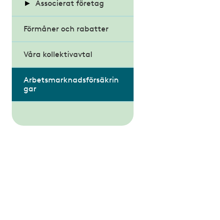
Skicka
Associerat företag
inträdesansökan
Förmåner och rabatter
Ansök om att bli
associerat företag
Våra kollektivavtal
Arbetsmarknadsförsäkrin
gar