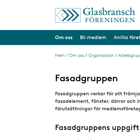
H
o
p
p
a
Om oss
Bli medlem
Anlita för
t
i
l
l
Hem
/
Om oss
/
Organisation
/
Arbetsgrup
L
h
ä
u
v
n
Fasadgruppen
u
d
k
i
Fasadgruppen verkar för att främja
s
n
n
fasadelement, fönster, dörrar och i
t
e
förutsättningar för medlemsföreta
h
i
å
g
l
Fasadgruppens uppgift
l