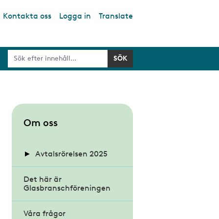
Kontakta oss
Logga in
Translate
S
Om oss
u
b
Avtalsrörelsen 2025
m
Det här är
Kollektivavtalen och
e
Glasbranschföreningen
förhandlingarna
n
u
Våra frågor
Nyheter avtalsrörelsen
Hur går en