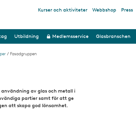
Kurser och aktiviteter
Webbshop
Press
Top links
etag
Utbildning
Medlemsservice
Glasbranschen
per
/
Fasadgruppen
 användning av glas och metall i
nvändiga partier samt för att ge
gen att skapa god lönsamhet.