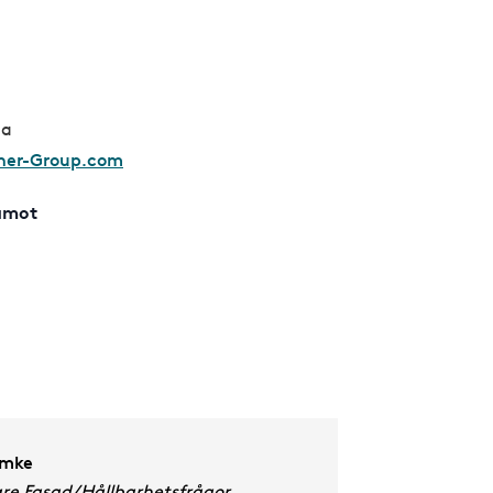
da
ner-Group.com
amot
emke
are Fasad/Hållbarhetsfrågor,