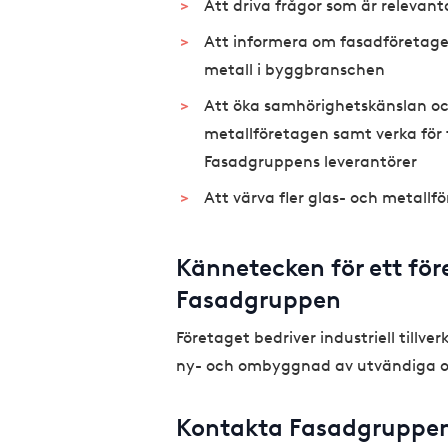
Att driva frågor som är relevan
Att informera om fasadföretag
metall i byggbranschen
Att öka samhörighetskänslan oc
metallföretagen samt verka för
Fasadgruppens leverantörer
Att värva fler glas- och metallf
Kännetecken för ett för
Fasadgruppen
Företaget bedriver industriell tillv
ny- och ombyggnad av utvändiga oc
Kontakta Fasadgruppe