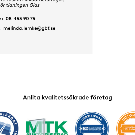
ör tidningen Glas
n:
08-453 90 75
:
melinda.lemke@gbf.se
Anlita kvalitetssäkrade företag