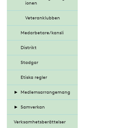
ionen
Inramningsgruppe
n
Veteranklubben
Medarbetare/kansli
Distrikt
Stadgar
Etiska regler
Medlemsarrangemang
Samverkan
Fasaddagen
Verksamhetsberättelser
Almedalsveckan
Glasdagen
Fasaddagen 2023