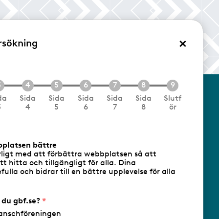
×
rsökning
/Logga in
da
Sida
Sida
Sida
Sida
Sida
Slutf
3
4
5
6
7
8
ör
cookies
Följ oss via RSS
bplatsen bättre
rligt med att förbättra webbplatsen så att
att hitta och tillgängligt för alla. Dina
ulla och bidrar till en bättre upplevelse för alla
- Ansvarig utgivare: Sofia Wahlgren
r du gbf.se?
anschföreningen