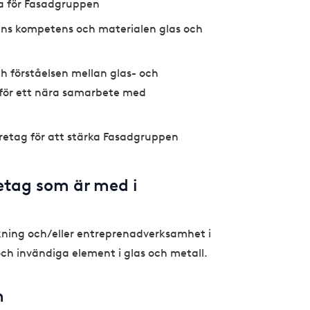
ta för Fasadgruppen
ens kompetens och materialen glas och
h förståelsen mellan glas- och
 för ett nära samarbete med
öretag för att stärka Fasadgruppen
etag som är med i
erkning och/eller entreprenadverksamhet i
h invändiga element i glas och metall.
n