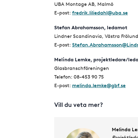
UBA Montage AB, Malmö
E-post:
fredrik.liliedahl@uba.se
Stefan Abrahamsson, ledamot
Lindner Scandinavia, Västra Frölun
E-post:
Stefan.Abrahamsson@Lind
Melinda Lemke, projektledare/led
Glasbranschföreningen
Telefon: 08-453 90 75
E-post:
melinda.lemke@gbf.se
Vill du veta mer?
Melinda L
Projektled