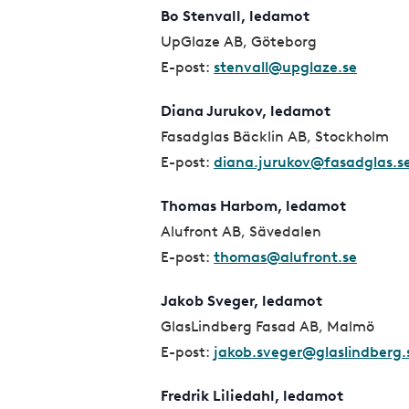
Bo Stenvall, ledamot
UpGlaze AB, Göteborg
E-post:
stenvall@upglaze.se
Diana Jurukov, ledamot
Fasadglas Bäcklin AB, Stockholm
E-post:
diana.jurukov@fasadglas.s
Thomas Harbom, ledamot
Alufront AB, Sävedalen
E-post:
thomas@alufront.se
Jakob Sveger, ledamot
GlasLindberg Fasad AB, Malmö
E-post:
jakob.sveger@glaslindberg.
Fredrik Liliedahl, ledamot