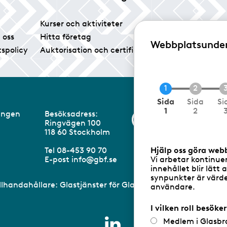
Kurser och aktiviteter
Tidningen Glas
 oss
Hitta företag
Vårt pressrum
Webbplatsunde
tspolicy
Auktorisation och certifiering
Medlemsservice
N
Sida
Sida
Si
u
1
2
eningen
Besöksadress:
Information om 
v
Ringvägen 100
a
m
118 60 Stockholm
r
a
Hjälp oss göra web
Tel 08-453 90 70
n
Vi arbetar kontinue
E-post
info@gbf.se
d
innehållet blir lätt 
e
synpunkter är värdef
illhandahållare: Glastjänster för Glasbranschföreningen AB 
användare.
I vilken roll besöke
Medlem i Glasbr