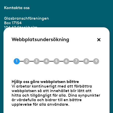
Kontakta oss
Glasbranschföreningen
Box 17154
104 62 Stockholm
×
Besöksadress:
Webbplatsundersökning
Ringvägen 100
118 60 Stockholm
Tel 08-453 90 70
E-post
info@gbf.se
Information om cookies
Hjälp oss göra webbplatsen bättre
Vi arbetar kontinuerligt med att förbättra
Följ oss via RSS
webbplatsen så att innehållet blir lätt att
hitta och tillgängligt för alla. Dina synpunkter
är värdefulla och bidrar till en bättre
upplevelse för alla användare.
Databasens namn:
www.gbf.se
-
Tillhandahållare: Glastjänster för