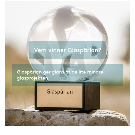
Vem vinner Glaspärlan?
Glaspärlan ger glans åt de lite mindre
glasprojekten.