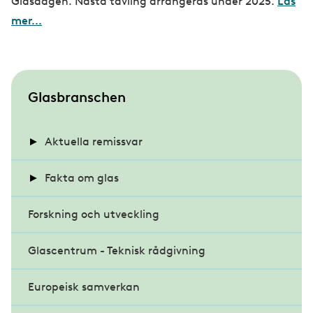
Glasdagen. Nästa tävling arrangeras under 2025.
Läs
mer...
S
Glasbranschen
u
b
Aktuella remissvar
m
Energihushållning och värmeisolering i
Fakta om glas
e
byggnader
n
Forskning och utveckling
Energieffektiva glas
u
Klimatdeklaration för byggnader
Glascentrum - Teknisk rådgivning
Glasets historia
Miljöbyggnad 4.0
Europeisk samverkan
Projektrapporter
Modernare byggregler