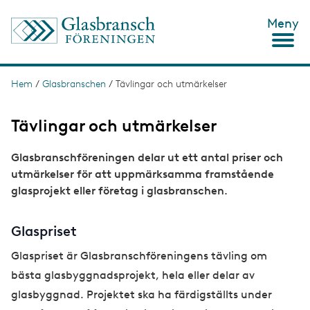
H
Meny
o
p
p
a
t
Hem
/
Glasbranschen
/
Tävlingar och utmärkelser
L
i
ä
l
l
Tävlingar och utmärkelser
n
h
u
k
Glasbranschföreningen delar ut ett antal priser och
v
s
u
utmärkelser för att uppmärksamma framstående
d
t
glasprojekt eller företag i glasbranschen.
i
n
i
n
Glaspriset
g
e
h
Glaspriset är Glasbranschföreningens tävling om
å
l
bästa glasbyggnadsprojekt, hela eller delar av
l
glasbyggnad. Projektet ska ha färdigställts under