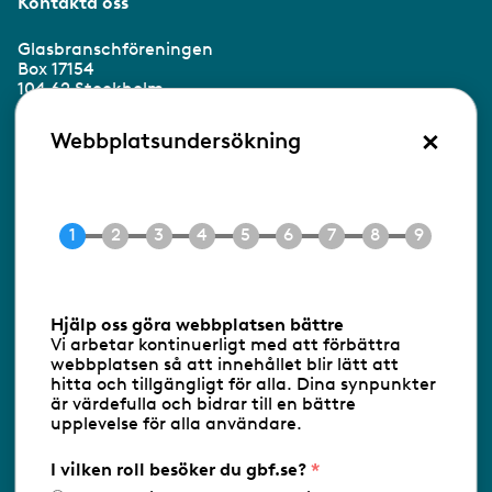
Kontakta oss
Glasbranschföreningen
Box 17154
104 62 Stockholm
×
Besöksadress:
Webbplatsundersökning
Ringvägen 100
118 60 Stockholm
Tel 08-453 90 70
E-post
info@gbf.se
Information om cookies
Hjälp oss göra webbplatsen bättre
Vi arbetar kontinuerligt med att förbättra
Följ oss via RSS
webbplatsen så att innehållet blir lätt att
hitta och tillgängligt för alla. Dina synpunkter
är värdefulla och bidrar till en bättre
upplevelse för alla användare.
Databasens namn:
www.gbf.se
-
Tillhandahållare: Glastjänster för
Glasbranschföreningen AB - Ansvarig
I vilken roll besöker du gbf.se?
utgivare: Sofia Wahlgren