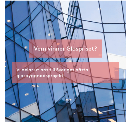
Teknik
Vinnare av Glaspriset
SM i inramning 2018
Om tidningen
SM i inramning 2016
SM i inramning 2014
Vem vinner Glaspriset?
Vi delar ut pris till Sveriges bästa
glasbyggnadsprojekt.