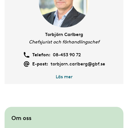
Torbjörn Carlberg
Chefsjurist och förhandlingschef
Telefon:
08-453 90 72
E-post:
torbjorn.carlberg@gbf.se
Läs mer
S
Om oss
u