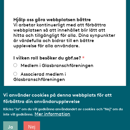
Information om cookies
Hjälp oss göra webbplatsen bättre
Vi arbetar kontinuerligt med att förbättra
Följ oss via RSS
webbplatsen så att innehållet blir lätt att
hitta och tillgängligt för alla. Dina synpunkter
är värdefulla och bidrar till en bättre
upplevelse för alla användare.
Databasens namn:
www.gbf.se
-
Tillhandahållare: Glastjänster för
Glasbranschföreningen AB - Ansvarig
I vilken roll besöker du gbf.se?
utgivare: Sofia Wahlgren
Medlem i Glasbranschföreningen
Associerad medlem i
Glasbranschföreningen
Arbetar inom annan
medlemsorganisation/Svenskt Näringsliv
Vi använder cookies på denna webbplats för att
förbättra din användarupplevelse
Utbildningsaktör
Klicka "Ja" om du vill godkänna användandet av cookies och "Nej" om du
Student
Mer information
inte vill godkänna.
Privatperson
Ja
Nej
Annat...