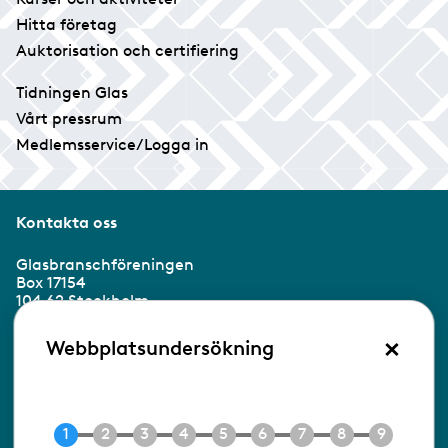
Hitta företag
Auktorisation och certifiering
Tidningen Glas
Vårt pressrum
Medlemsservice/Logga in
Kontakta oss
Glasbranschföreningen
Box 17154
104 62 Stockholm
×
Besöksadress:
Webbplatsundersökning
Ringvägen 100
118 60 Stockholm
Tel 08-453 90 70
E-post
info@gbf.se