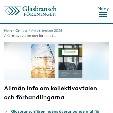
H
Meny
o
p
p
a
t
Hem
/
Om oss
/
Avtalsrörelsen 2025
L
i
/
Kollektivavtalen och förhandli...
ä
l
l
I
n
h
m
u
a
k
v
g
s
u
e
d
t
i
n
i
n
g
e
Allmän info om kollektivavtalen
h
å
och förhandlingarna
l
l
Glasbranschföreningens övergripande mål för