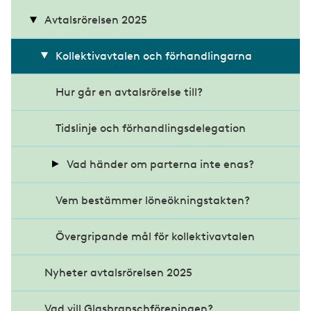
b
Avtalsrörelsen 2025
m
Kollektivavtalen och förhandlingarna
e
n
Hur går en avtalsrörelse till?
u
Tidslinje och förhandlingsdelegation
Vad händer om parterna inte enas?
Vem bestämmer löneökningstakten?
Vad innebär lockout?
Övergripande mål för kollektivavtalen
Nyheter avtalsrörelsen 2025
Vad vill Glasbranschföreningen?