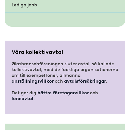
Lediga jobb
Etiska regler
Studieresor/temadagar
Inramningsgruppen
Förhandlingsdelegationen
Om Inramningsgruppen
Veteranklubben
Våra kollektivavtal
Glasbranschföreningen sluter avtal, så kallade
kollektivavtal, med de fackliga organisationerna
om till exempel löner, allmänna
anställningsvillkor
och
avtalsförsäkringar
.
Det ger dig
bättre företagarvillkor
och
löneavtal
.