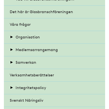
Det här är Glasbranschföreningen
Våra frågor
Organisation
Styrelse
Medlemsarrangemang
Samverkan
Arbetsgrupper
Fasaddagen
Verksamhetsberättelser
Medarbetare/kansli
Almedalsveckan
Nämnd för bilglasauktorisation
Glasdagen
Fasaddagen 2023
Distrikt
Integritetspolicy
Fasadgruppen
Föreningsmöte och kongress
Glasdagen 2022
Svenskt Näringsliv
Stadgar
Kvinnligt nätverk
Behandling av personuppgifter
Glasmästerigruppen
Föreningsmöte 2026