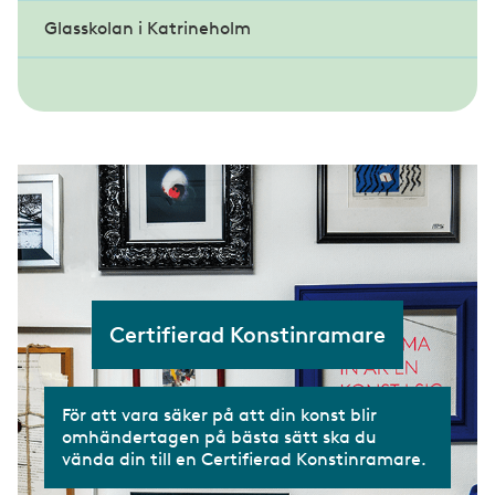
Glasskolan i Katrineholm
Lärlingscoachning
Yrkesprov glasmästeri
Fördjupningskurs Entreprenadjuridik
Bli handledare eller mäster
Lärlingsveckan
Gesällprov inramning
Lärlingsnämnden
Mästarbrev
Certifierad Konstinramare
För att vara säker på att din konst blir
omhändertagen på bästa sätt ska du
vända din till en Certifierad Konstinramare.