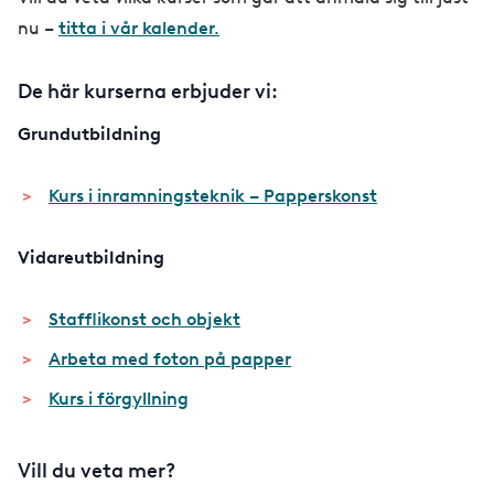
nu –
titta i vår kalender.
De här kurserna erbjuder vi:
Grundutbildning
Kurs i inramningsteknik – Papperskonst
Vidareutbildning
Stafflikonst och objekt
Arbeta med foton på papper
Kurs i förgyllning
Vill du veta mer?