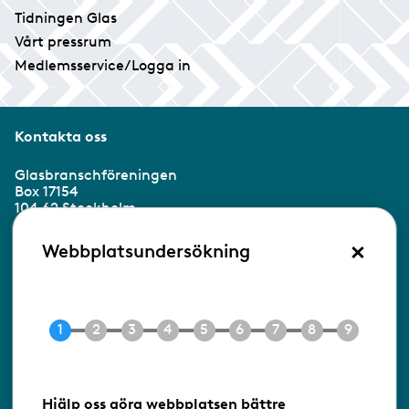
Tidningen Glas
Vårt pressrum
Medlemsservice/Logga in
Kontakta oss
Glasbranschföreningen
Box 17154
104 62 Stockholm
×
Besöksadress:
Webbplatsundersökning
Ringvägen 100
118 60 Stockholm
Tel 08-453 90 70
E-post
info@gbf.se
Information om cookies
Hjälp oss göra webbplatsen bättre