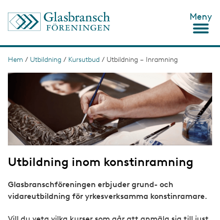
H
Meny
o
p
p
a
t
Hem
/
Utbildning
/
Kursutbud
/
Utbildning – Inramning
L
i
ä
I
l
m
l
n
a
h
g
u
k
e
v
s
u
d
t
i
n
i
n
Utbildning inom konstinramning
g
e
h
å
Glasbranschföreningen erbjuder grund- och
l
vidareutbildning för yrkesverksamma konstinramare.
l
Vill du veta vilka kurser som går att anmäla sig till just