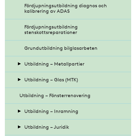
Glasbranschens asbestutbildning
Fördjupningsutbildning diagnos och
kalibrering av ADAS
Safe Construction Training
Fördjupningsutbildning
stenskottsreparationer
Grundutbildning bilglasarbeten
Utbildning – Metallpartier
Grundutbildning metallmontage
Utbildning – Glas (MTK)
Utbildning – Fönsterrenovering
Teoretisk dörrmästarutbildning
MTK Montage och brand
Praktisk dörrmästarutbildning
MTK Anvisningar
Utbildning – Inramning
MTK 3
Inramningsteknik Papperskonst
Utbildning – Juridik