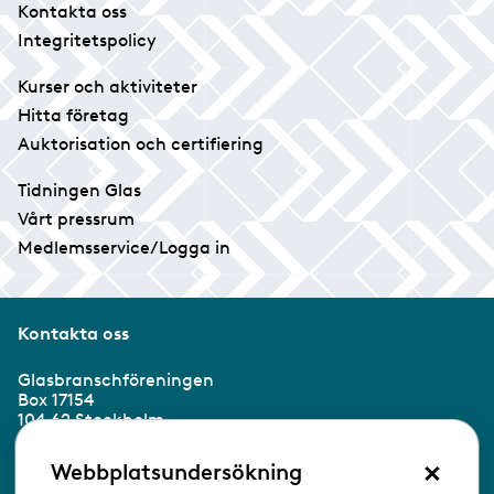
Kontakta oss
Integritetspolicy
Kurser och aktiviteter
Hitta företag
Auktorisation och certifiering
Tidningen Glas
Vårt pressrum
Medlemsservice/Logga in
Kontakta oss
Glasbranschföreningen
Box 17154
104 62 Stockholm
×
Besöksadress:
Webbplatsundersökning
Ringvägen 100