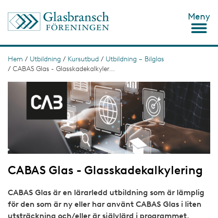
H
Meny
o
p
p
a
t
Hem
/
Utbildning
/
Kursutbud
/
Utbildning – Bilglas
L
i
/
CABAS Glas - Glasskadekalkyler...
ä
l
l
I
n
h
m
u
a
k
v
g
s
u
e
d
t
i
n
i
n
g
e
CABAS Glas - Glasskadekalkylering
h
å
l
CABAS Glas är en lärarledd utbildning som är lämplig
l
för den som är ny eller har använt CABAS Glas i liten
utsträckning och/eller är självlärd i programmet.