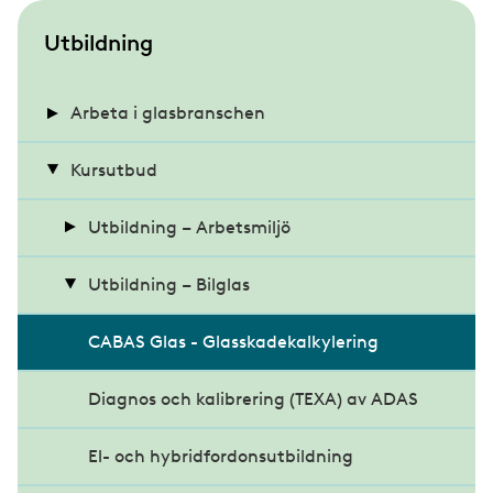
S
Utbildning
u
b
Arbeta i glasbranschen
m
Intervju med Ali Shire
Kursutbud
e
n
Intervju med Alma Hedskog
Utbildning – Arbetsmiljö
u
Intervju med Daniel Lidén
BAM, Startkurs Arbetsmiljö
Utbildning – Bilglas
Bas-P
CABAS Glas - Glasskadekalkylering
Bas-U
Diagnos och kalibrering (TEXA) av ADAS
Digital härdplastutbildning
El- och hybridfordonsutbildning