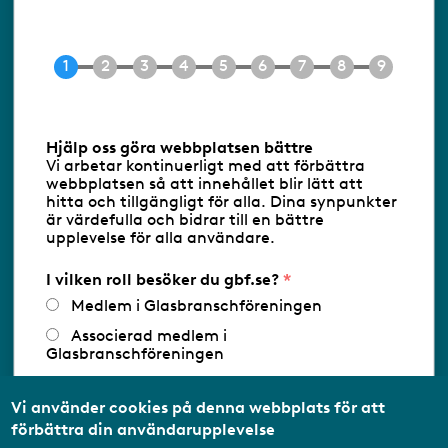
118 60 Stockholm
Tel 08-453 90 70
E-post
info@gbf.se
Information om cookies
Hjälp oss göra webbplatsen bättre
Vi arbetar kontinuerligt med att förbättra
Följ oss via RSS
webbplatsen så att innehållet blir lätt att
hitta och tillgängligt för alla. Dina synpunkter
är värdefulla och bidrar till en bättre
upplevelse för alla användare.
Databasens namn:
www.gbf.se
-
Tillhandahållare: Glastjänster för
Glasbranschföreningen AB - Ansvarig
I vilken roll besöker du gbf.se?
utgivare: Sofia Wahlgren
Medlem i Glasbranschföreningen
Associerad medlem i
Glasbranschföreningen
Arbetar inom annan
medlemsorganisation/Svenskt Näringsliv
Vi använder cookies på denna webbplats för att
förbättra din användarupplevelse
Utbildningsaktör