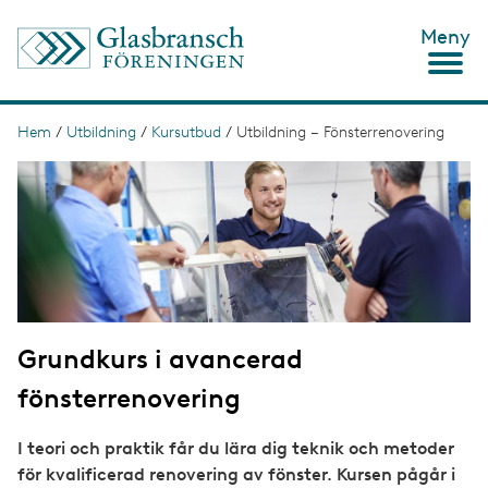
H
Meny
o
p
p
a
t
Hem
/
Utbildning
/
Kursutbud
/
Utbildning – Fönsterrenovering
L
i
ä
I
l
m
l
n
a
h
g
u
k
e
v
s
u
d
t
i
n
i
n
Grundkurs i avancerad
g
e
h
fönsterrenovering
å
l
l
I teori och praktik får du lära dig teknik och metoder
för kvalificerad renovering av fönster. Kursen pågår i