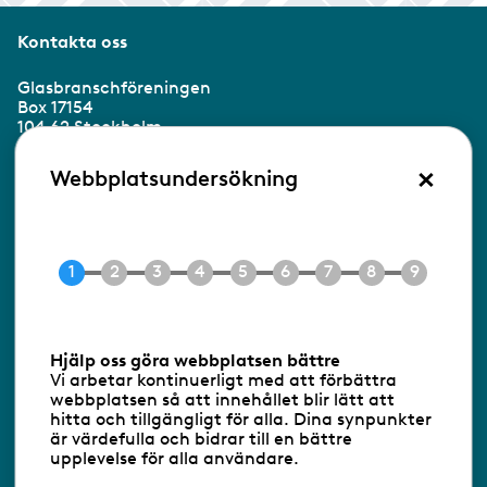
Kontakta oss
Glasbranschföreningen
Box 17154
104 62 Stockholm
×
Besöksadress:
Webbplatsundersökning
Ringvägen 100
118 60 Stockholm
Tel 08-453 90 70
E-post
info@gbf.se
Information om cookies
Hjälp oss göra webbplatsen bättre
Vi arbetar kontinuerligt med att förbättra
Följ oss via RSS
webbplatsen så att innehållet blir lätt att
hitta och tillgängligt för alla. Dina synpunkter
är värdefulla och bidrar till en bättre
upplevelse för alla användare.
Databasens namn:
www.gbf.se
-
Tillhandahållare: Glastjänster för