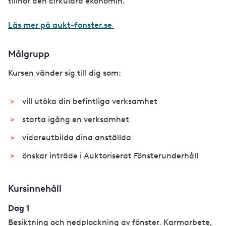
tillhör den cirkulära ekonomin.
Läs mer på aukt-fonster.se
Målgrupp
Kursen vänder sig till dig som:
vill utöka din befintliga verksamhet
starta igång en verksamhet
vidareutbilda dina anställda
önskar inträde i Auktoriserat Fönsterunderhåll
Kursinnehåll
Dag 1
Besiktning och nedplockning av fönster. Karmarbete,