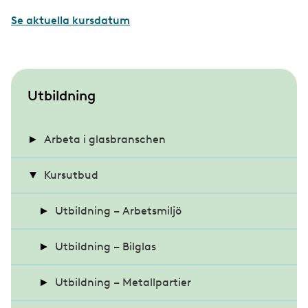
Se aktuella kursdatum
S
Utbildning
u
b
Arbeta i glasbranschen
m
Intervju med Ali Shire
Kursutbud
e
n
Intervju med Alma Hedskog
Utbildning – Arbetsmiljö
u
Intervju med Daniel Lidén
BAM, Startkurs Arbetsmiljö
Utbildning – Bilglas
Bas-P
CABAS Glas - Glasskadekalkylering
Utbildning – Metallpartier