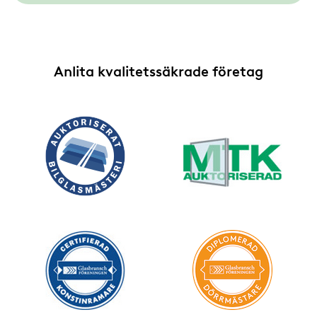
Lärlingsnämnden
Mästarbrev
Anlita kvalitetssäkrade företag