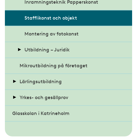
Safe Construction Training
MTK 3
Inramningsteknik Papperskonst
Fördjupningsutbildning
stenskottsreparationer
Stafflikonst och objekt
Grundutbildning bilglasarbeten
Montering av fotokonst
Utbildning – Juridik
Mikroutbildning på företaget
Entreprenadjuridik - inriktning konsument
Lärlingsutbildning
Praktisk arbetsrätt
Yrkes- och gesällprov
Entreprenadjuridisk grundkurs
Registrering och handledarinfo
Glasskolan i Katrineholm
Lärlingscoachning
Yrkesprov glasmästeri
Fördjupningskurs Entreprenadjuridik
Bli handledare eller mäster
Lärlingsveckan
Gesällprov inramning