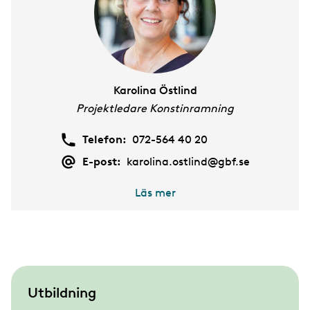
Karolina Östlind
Projektledare Konstinramning
Telefon:
072-564 40 20
E-post:
karolina.ostlind@gbf.se
Läs mer
S
Utbildning