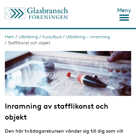
H
Meny
o
p
p
a
t
Hem
/
Utbildning
/
Kursutbud
/
Utbildning – Inramning
L
i
/
Stafflikonst och objekt
ä
l
l
I
n
h
m
u
a
k
v
g
s
u
e
d
t
i
n
i
n
g
e
Inramning av stafflikonst och
h
å
objekt
l
l
Den här tvådagarskursen vänder sig till dig som vill