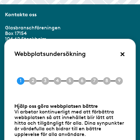
Kontakta oss
Glasbranschföreningen
Box 17154
104 62 Stockholm
×
Besöksadress:
Webbplatsundersökning
Ringvägen 100
118 60 Stockholm
Tel 08-453 90 70
E-post
info@gbf.se
Information om cookies
Hjälp oss göra webbplatsen bättre
Vi arbetar kontinuerligt med att förbättra
Följ oss via RSS
webbplatsen så att innehållet blir lätt att
hitta och tillgängligt för alla. Dina synpunkter
är värdefulla och bidrar till en bättre
upplevelse för alla användare.
Databasens namn:
www.gbf.se
-