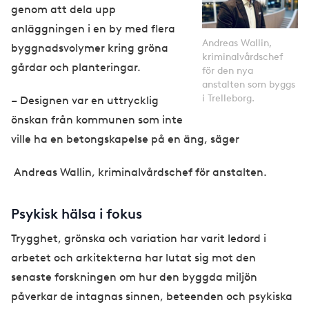
a
genom att dela upp
g
anläggningen i en by med flera
e
Andreas Wallin,
byggnadsvolymer kring gröna
kriminalvårdschef
gårdar och planteringar.
för den nya
anstalten som byggs
i Trelleborg.
– Designen var en uttrycklig
önskan från kommunen som inte
ville ha en betongskapelse på en äng, säger
Andreas Wallin, kriminalvårdschef för anstalten.
Psykisk hälsa i fokus
Trygghet, grönska och variation har varit ledord i
arbetet och arkitekterna har lutat sig mot den
senaste forskningen om hur den byggda miljön
påverkar de intagnas sinnen, beteenden och psykiska