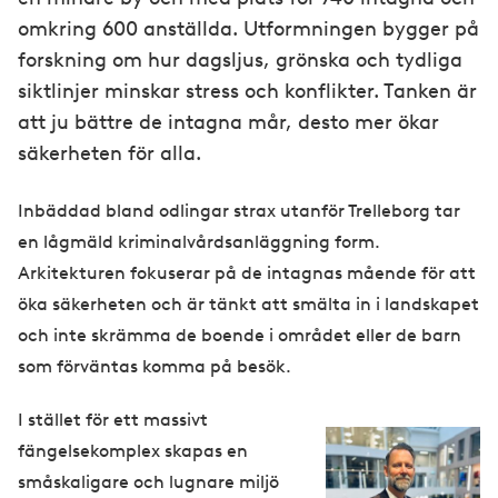
omkring 600 anställda. Utformningen bygger på
forskning om hur dagsljus, grönska och tydliga
siktlinjer minskar stress och konflikter. Tanken är
att ju bättre de intagna mår, desto mer ökar
säkerheten för alla.
Inbäddad bland odlingar strax utanför Trelleborg tar
en lågmäld kriminalvårdsanläggning form.
Arkitekturen fokuserar på de intagnas mående för att
öka säkerheten och är tänkt att smälta in i landskapet
och inte skrämma de boende i området eller de barn
som förväntas komma på besök.
I stället för ett massivt
I
fängelsekomplex skapas en
m
småskaligare och lugnare miljö