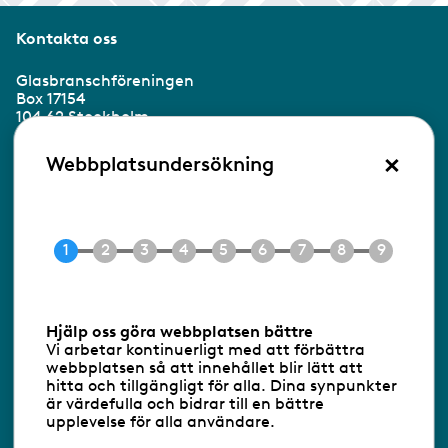
Kontakta oss
Glasbranschföreningen
Box 17154
104 62 Stockholm
×
Besöksadress:
Webbplatsundersökning
Ringvägen 100
118 60 Stockholm
Tel 08-453 90 70
E-post
info@gbf.se
Information om cookies
Hjälp oss göra webbplatsen bättre
Vi arbetar kontinuerligt med att förbättra
Följ oss via RSS
webbplatsen så att innehållet blir lätt att
hitta och tillgängligt för alla. Dina synpunkter
är värdefulla och bidrar till en bättre
upplevelse för alla användare.
Databasens namn:
www.gbf.se
-
Tillhandahållare: Glastjänster för