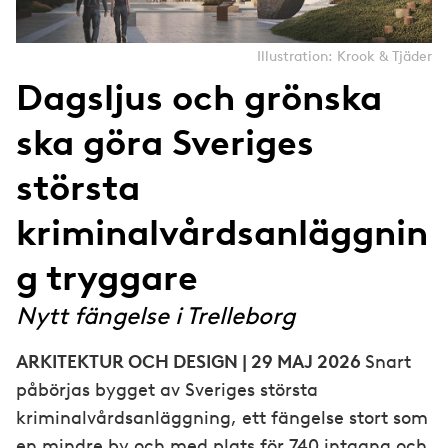
Illustration: Krook & Tjäder
Dagsljus och grönska
ska göra Sveriges
största
kriminalvårdsanläggnin
g tryggare
Nytt fängelse i Trelleborg
ARKITEKTUR OCH DESIGN | 29 MAJ 2026
Snart
påbörjas bygget av Sveriges största
kriminalvårdsanläggning, ett fängelse stort som
en mindre by och med plats för 740 intagna och