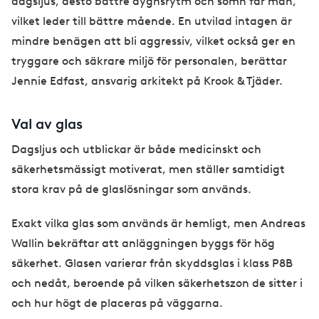
dagsljus, desto bättre dygnsrytm och sömn får man,
vilket leder till bättre mående. En utvilad intagen är
mindre benägen att bli aggressiv, vilket också ger en
tryggare och säkrare miljö för personalen, berättar
Jennie Edfast, ansvarig arkitekt på Krook & Tjäder.
Val av glas
Dagsljus och utblickar är både medicinskt och
säkerhetsmässigt motiverat, men ställer samtidigt
stora krav på de glaslösningar som används.
Exakt vilka glas som används är hemligt, men Andreas
Wallin bekräftar att anläggningen byggs för hög
säkerhet. Glasen varierar från skyddsglas i klass P8B
och nedåt, beroende på vilken säkerhetszon de sitter i
och hur högt de placeras på väggarna.