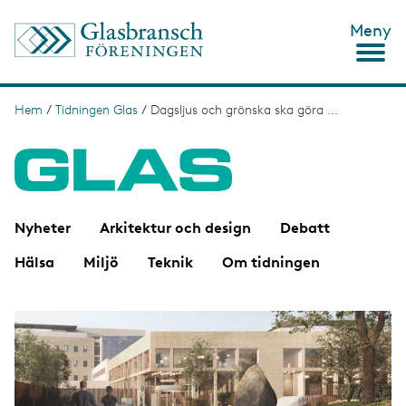
H
Meny
o
p
p
a
t
Hem
/
Tidningen Glas
/
Dagsljus och grönska ska göra ...
L
i
ä
l
l
n
h
u
k
v
s
u
Nyheter
Arkitektur och design
Debatt
d
t
i
Hälsa
Miljö
Teknik
Om tidningen
n
i
n
g
e
I
h
m
å
a
l
g
l
e