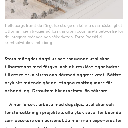
Trelleborgs framtida fängelse ska ge en känsla av småskalighet.
Utformningen bygger på forskning om dagsljusets betydelse för
de intagnas mående och säkerheten. Foto: Pressbild
kriminalvården Trelleborg
Stora mängder dagsljus och rogivande utblickar
tillsammans med färgval och akustiklösningar bidrar
till att minska stress och därmed aggressivitet. Bättre
psykiskt mående gör de intagna mottagligare för
behandling. Dessutom blir arbetsmiljön säkrare.
– Vi har försökt arbeta med dagsljus, utblickar och
fönstersättning i projektets alla ytor, såväl för boende
som besökare och personal. Ju mer man exponeras för