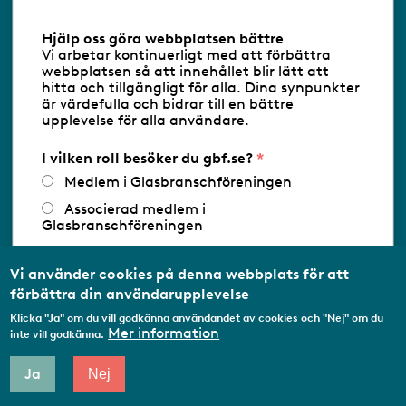
Information om cookies
Hjälp oss göra webbplatsen bättre
Vi arbetar kontinuerligt med att förbättra
Följ oss via RSS
webbplatsen så att innehållet blir lätt att
hitta och tillgängligt för alla. Dina synpunkter
är värdefulla och bidrar till en bättre
upplevelse för alla användare.
Databasens namn:
www.gbf.se
-
Tillhandahållare: Glastjänster för
Glasbranschföreningen AB - Ansvarig
I vilken roll besöker du gbf.se?
utgivare: Sofia Wahlgren
Medlem i Glasbranschföreningen
Associerad medlem i
Glasbranschföreningen
Arbetar inom annan
medlemsorganisation/Svenskt Näringsliv
Vi använder cookies på denna webbplats för att
förbättra din användarupplevelse
Utbildningsaktör
Klicka "Ja" om du vill godkänna användandet av cookies och "Nej" om du
Student
Mer information
inte vill godkänna.
Privatperson
Ja
Nej
Annat...