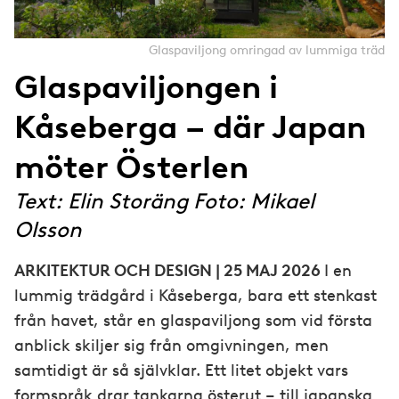
Glaspaviljong omringad av lummiga träd
Glaspaviljongen i
Kåseberga – där Japan
möter Österlen
Text: Elin Storäng Foto: Mikael
Olsson
ARKITEKTUR OCH DESIGN | 25 MAJ 2026
I en
lummig trädgård i Kåseberga, bara ett stenkast
från havet, står en glaspaviljong som vid första
anblick skiljer sig från omgivningen, men
samtidigt är så självklar. Ett litet objekt vars
formspråk drar tankarna österut – till japanska