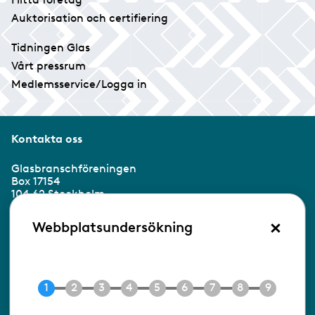
Auktorisation och certifiering
Tidningen Glas
Vårt pressrum
Medlemsservice/Logga in
Kontakta oss
Glasbranschföreningen
Box 17154
104 62 Stockholm
×
Besöksadress:
Webbplatsundersökning
Ringvägen 100
118 60 Stockholm
Tel 08-453 90 70
E-post
info@gbf.se