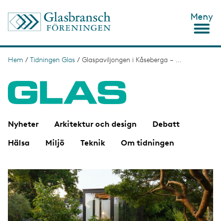
H
Meny
o
p
p
a
t
Hem
/
Tidningen Glas
/
Glaspaviljongen i Kåseberga – ...
L
i
ä
l
l
n
h
u
k
v
s
u
Nyheter
Arkitektur och design
Debatt
d
t
i
Hälsa
Miljö
Teknik
Om tidningen
n
i
n
g
e
I
h
m
å
a
l
g
l
e