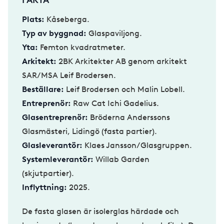
Plats:
Kåseberga.
Typ av byggnad:
Glaspaviljong.
Yta:
Femton kvadratmeter.
Arkitekt:
2BK Arkitekter AB genom arkitekt
SAR/MSA Leif Brodersen.
Beställare:
Leif Brodersen och Malin Lobell.
Entreprenör:
Raw Cat Ichi Gadelius.
Glasentreprenör:
Bröderna Anderssons
Glasmästeri, Lidingö (fasta partier).
Glasleverantör:
Klaes Jansson/Glasgruppen.
Systemleverantör:
Willab Garden
(skjutpartier).
Inflyttning:
2025.
De fasta glasen är isolerglas härdade och