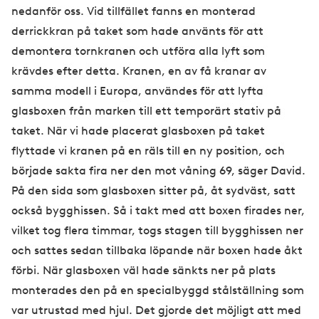
nedanför oss. Vid tillfället fanns en monterad
derrickkran på taket som hade använts för att
demontera tornkranen och utföra alla lyft som
krävdes efter detta. Kranen, en av få kranar av
samma modell i Europa, användes för att lyfta
glasboxen från marken till ett temporärt stativ på
taket. När vi hade placerat glasboxen på taket
flyttade vi kranen på en räls till en ny position, och
började sakta fira ner den mot våning 69, säger David.
På den sida som glasboxen sitter på, åt sydväst, satt
också bygghissen. Så i takt med att boxen firades ner,
vilket tog flera timmar, togs stagen till bygghissen ner
och sattes sedan tillbaka löpande när boxen hade åkt
förbi. När glasboxen väl hade sänkts ner på plats
monterades den på en specialbyggd stålställning som
var utrustad med hjul. Det gjorde det möjligt att med