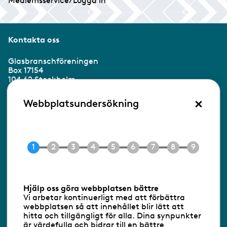
Medlemsservice/Logga in
Kontakta oss
Glasbranschföreningen
Box 17154
104 62 Stockholm
×
Besöksadress:
Webbplatsundersökning
Ringvägen 100
118 60 Stockholm
Tel 08-453 90 70
E-post
info@gbf.se
Information om cookies
Hjälp oss göra webbplatsen bättre
Vi arbetar kontinuerligt med att förbättra
Följ oss via RSS
webbplatsen så att innehållet blir lätt att
hitta och tillgängligt för alla. Dina synpunkter
är värdefulla och bidrar till en bättre