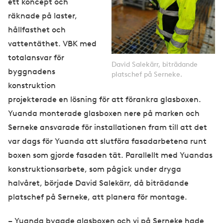
ett koncept och
räknade på laster,
hållfasthet och
vattentäthet. VBK med
totalansvar för
David Salekärr, biträdande
byggnadens
platschef på Serneke.
konstruktion
projekterade en lösning för att förankra glasboxen.
Yuanda monterade glasboxen nere på marken och
Serneke ansvarade för installationen fram till att det
var dags för Yuanda att slutföra fasadarbetena runt
boxen som gjorde fasaden tät. Parallellt med Yuandas
konstruktionsarbete, som pågick under dryga
halvåret, började David Salekärr, då biträdande
platschef på Serneke, att planera för montage.
– Yuanda byggde glasboxen och vi på Serneke hade