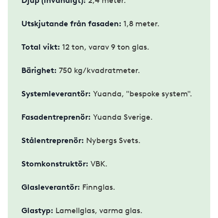
Djup (invändigt):
2,4 meter.
Utskjutande från fasaden:
1,8 meter.
Total vikt:
12 ton, varav 9 ton glas.
Bärighet:
750 kg/kvadratmeter.
Systemleverantör:
Yuanda, "bespoke system".
Fasadentreprenör:
Yuanda Sverige.
Stålentreprenör:
Nybergs Svets.
Stomkonstruktör:
VBK.
Glasleverantör:
Finnglas.
Glastyp:
Lamellglas, varma glas.