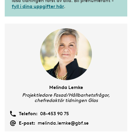
läsa tidningen först av alla. Bli prenumerant -
fyll i dina uppgifter här
.
Melinda Lemke
Projektledare Fasad/Hållbarhetsfrågor,
chefredaktör tidningen Glas
Telefon:
08-453 90 75
E-post:
melinda.lemke@gbf.se