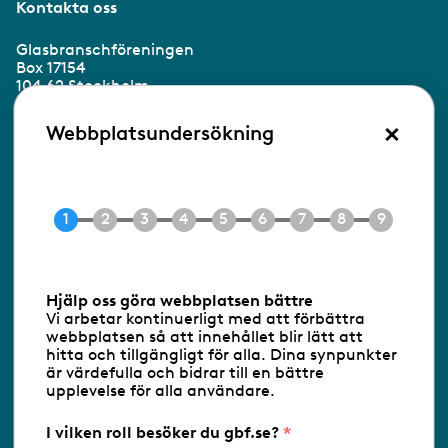
Kontakta oss
Glasbranschföreningen
Box 17154
104 62 Stockholm
×
Besöksadress:
Webbplatsundersökning
Ringvägen 100
118 60 Stockholm
Tel 08-453 90 70
E-post
info@gbf.se
Information om cookies
Hjälp oss göra webbplatsen bättre
Vi arbetar kontinuerligt med att förbättra
Följ oss via RSS
webbplatsen så att innehållet blir lätt att
hitta och tillgängligt för alla. Dina synpunkter
är värdefulla och bidrar till en bättre
upplevelse för alla användare.
Databasens namn:
www.gbf.se
-
Tillhandahållare: Glastjänster för
Glasbranschföreningen AB - Ansvarig
I vilken roll besöker du gbf.se?