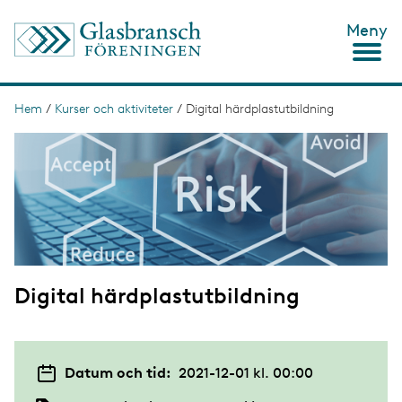
H
Meny
o
p
p
a
t
Hem
/
Kurser och aktiviteter
/
Digital härdplastutbildning
L
i
ä
I
l
m
l
n
a
h
g
u
k
e
v
s
u
d
t
i
n
i
n
Digital härdplastutbildning
g
e
h
å
l
l
Datum och tid:
2021-12-01 kl. 00:00