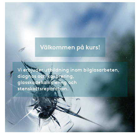
Välkommen på kurs!
Vi erbjuder utbildning inom bilglasarbeten,
diagnos och kalibrering,
glasskadekalkylering och
stenskottsreparation.