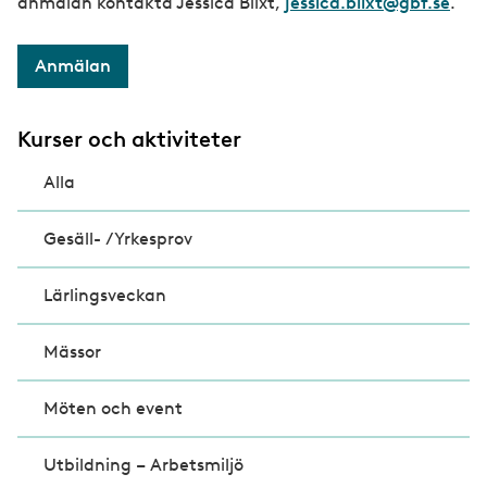
anmälan kontakta Jessica Blixt,
jessica.blixt@gbf.se
.
Anmälan
Kurser och aktiviteter
Alla
Gesäll- /Yrkesprov
Lärlingsveckan
Mässor
Möten och event
Utbildning – Arbetsmiljö