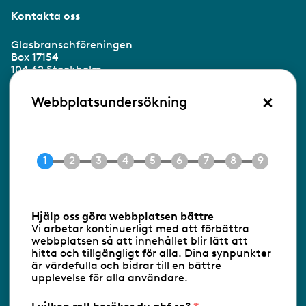
Kontakta oss
Glasbranschföreningen
Box 17154
104 62 Stockholm
×
Besöksadress:
Webbplatsundersökning
Ringvägen 100
118 60 Stockholm
Tel 08-453 90 70
E-post
info@gbf.se
Information om cookies
Hjälp oss göra webbplatsen bättre
Vi arbetar kontinuerligt med att förbättra
Följ oss via RSS
webbplatsen så att innehållet blir lätt att
hitta och tillgängligt för alla. Dina synpunkter
är värdefulla och bidrar till en bättre
upplevelse för alla användare.
Databasens namn:
www.gbf.se
-
Tillhandahållare: Glastjänster för
Glasbranschföreningen AB - Ansvarig