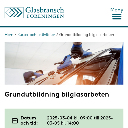
H
Meny
o
p
p
a
t
Hem
/
Kurser och aktiviteter
/
Grundutbildning bilglasarbeten
L
i
ä
I
l
m
l
n
a
h
g
u
k
e
v
s
u
d
t
i
n
i
n
Grundutbildning bilglasarbeten
g
e
h
å
l
l
Datum
2025-03-04 kl. 09:00
till
2025-
och tid:
03-05 kl. 14:00