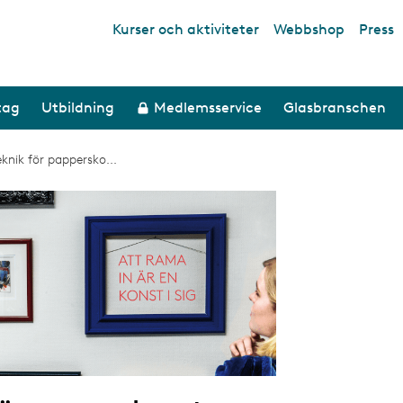
Kurser och aktiviteter
Webbshop
Press
Top links
tag
Utbildning
Medlemsservice
Glasbranschen
knik för pappersko...