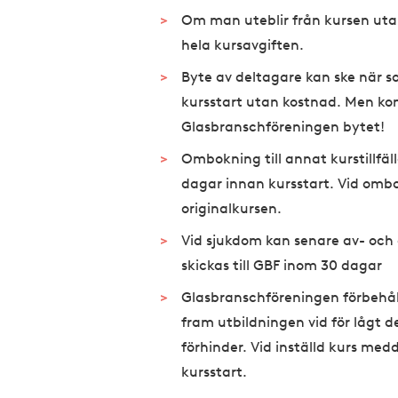
Om man uteblir från kursen utan
hela kursavgiften.
Byte av deltagare kan ske när s
kursstart utan kostnad. Men ko
Glasbranschföreningen bytet!
Ombokning till annat kurstillfäl
dagar innan kursstart. Vid ombo
originalkursen.
Vid sjukdom kan senare av- och 
skickas till GBF inom 30 dagar
Glasbranschföreningen förbehåller
fram utbildningen vid för lågt de
förhinder. Vid inställd kurs med
kursstart.