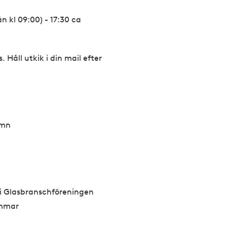
n kl 09:00) - 17:30 ca
Håll utkik i din mail efter
amn
i Glasbranschföreningen
emmar