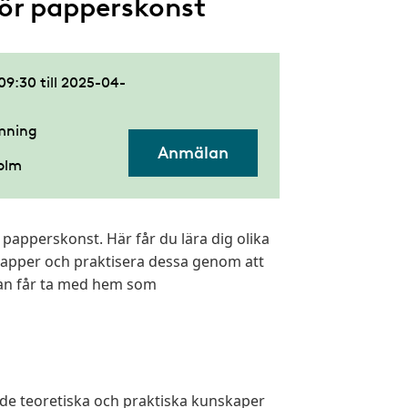
ör papperskonst
 09:30
till
2025-04-
amning
Anmälan
holm
papperskonst. Här får du lära dig olika
papper och praktisera dessa genom att
an får ta med hem som
både teoretiska och praktiska kunskaper