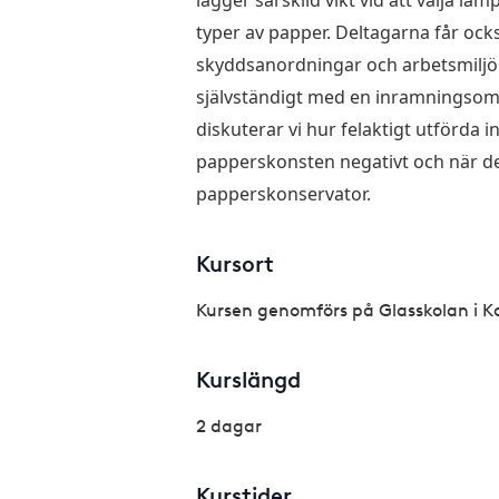
lägger särskild vikt vid att välja l
typer av papper. Deltagarna får ocks
skyddsanordningar och arbetsmiljö
självständigt med en inramningso
diskuterar vi hur felaktigt utförda 
papperskonsten negativt och när de
papperskonservator.
Kursort
Kursen genomförs på Glasskolan i K
Kurslängd
2 dagar
Kurstider