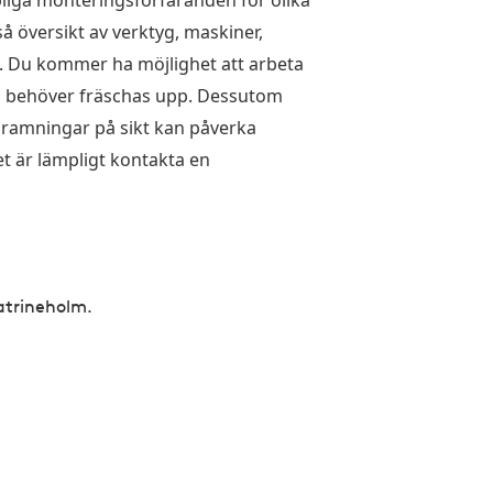
ämpliga monteringsförfaranden för olika
å översikt av verktyg, maskiner,
. Du kommer ha möjlighet att arbeta
m behöver fräschas upp. Dessutom
inramningar på sikt kan påverka
t är lämpligt kontakta en
atrineholm.