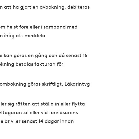
 att ha gjort en avbokning, debiteras
om helst före eller i samband med
m ihåg att meddela
le kan göras en gång och då senast 15
kning betalas fakturan för
ombokning göras skriftligt. Läkarintyg
 sig rätten att ställa in eller flytta
ltagarantal eller vid föreläsarens
delar vi er senast 14 dagar innan