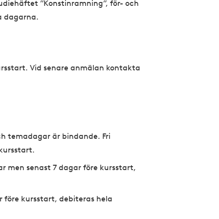
tudiehäftet ”Konstinramning”, för- och
a dagarna.
rsstart. Vid senare anmälan kontakta
och temadagar är bindande. Fri
kursstart.
r men senast 7 dagar före kursstart,
 före kursstart, debiteras hela