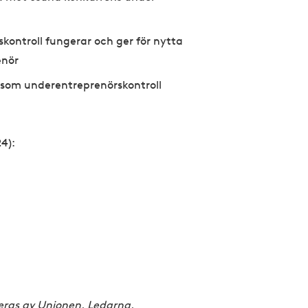
kontroll fungerar och ger för nytta
enör
er som underentreprenörskontroll
24):
eras av Unionen, Ledarna,