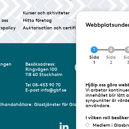
Kurser och aktiviteter
Tidningen Glas
 oss
Hitta företag
Vårt pressrum
Webbplatsunde
tspolicy
Auktorisation och certifiering
Medlemsservice
N
Sida
Sida
Si
u
1
2
eningen
Besöksadress:
Information om 
v
Ringvägen 100
a
m
118 60 Stockholm
r
a
Hjälp oss göra web
Tel 08-453 90 70
n
Vi arbetar kontinue
E-post
info@gbf.se
d
innehållet blir lätt 
e
synpunkter är värdef
illhandahållare: Glastjänster för Glasbranschföreningen AB 
användare.
I vilken roll besöke
Medlem i Glasbr