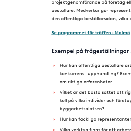
projektgenomförande på företag elle
beställare. Medverkar gör represen
den offentliga beställarsidan, vilka 
Se programmet för träffen i Malmö
Exempel på frågeställningar
Hur kan offentliga beställare a
konkurrens i upphandling? Exemp
om riktiga erfarenheter.
Vilket är det bästa sättet att r
koll på vilka individer och föret
byggarbetsplatsen?
Hur kan fackliga representanter
Vilka verktyg finns för att arb