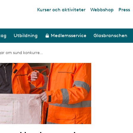
Kurser och aktiviteter
Webbshop
Press
Top links
tag
Utbildning
Medlemsservice
Glasbranschen
ar om sund konkurre...