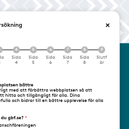
×
rsökning
/Logga in
da
Sida
Sida
Sida
Sida
Sida
Slutf
3
4
5
6
7
8
ör
cookies
Följ oss via RSS
bplatsen bättre
rligt med att förbättra webbplatsen så att
att hitta och tillgängligt för alla. Dina
ulla och bidrar till en bättre upplevelse för alla
- Ansvarig utgivare: Sofia Wahlgren
r du gbf.se?
anschföreningen