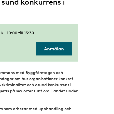
sund konkurrens i
kl. 10:00
till
15:30
Anmälan
lsammans med Byggföretagen och
apsdagar om hur organisationer konkret
vskriminalitet och osund konkurrens i
ras på sex orter runt om i landet under
 dem som arbetar med upphandling och