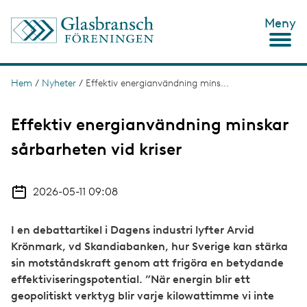
H
Meny
o
p
p
a
t
Hem
/
Nyheter
/
Effektiv energianvändning mins...
L
i
ä
l
l
Effektiv energianvändning minskar
n
h
u
sårbarheten vid kriser
k
v
s
u
d
t
2026-05-11 09:08
i
n
i
n
g
I en debattartikel i Dagens industri lyfter Arvid
e
h
Krönmark, vd Skandiabanken, hur Sverige kan stärka
å
sin motståndskraft genom att frigöra en betydande
l
effektiviseringspotential. ”När energin blir ett
l
geopolitiskt verktyg blir varje kilowattimme vi inte