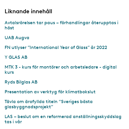
Liknande innehåll
Avtalsrörelsen tar paus – förhandlingar återupptas i
höst
UAB Augva
FN utlyser ”International Year of Glass” år 2022
Y GLAS AB
MTK 3 - kurs för montörer och arbetsledare - digital
kurs
Ryds Bilglas AB
Presentation av verktyg för klimatbokslut
Tävla om ärofyllda titeln “Sveriges bästa
glasbyggnadsprojekt”
LAS – beslut om en reformerad anställningsskyddslag
tas i vår