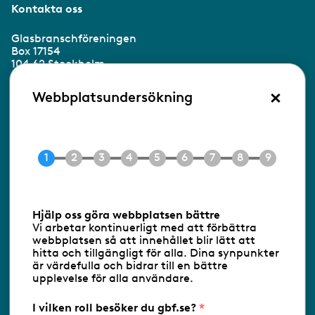
Kontakta oss
Glasbranschföreningen
Box 17154
104 62 Stockholm
×
Besöksadress:
Webbplatsundersökning
Ringvägen 100
118 60 Stockholm
Tel 08-453 90 70
E-post
info@gbf.se
Information om cookies
Hjälp oss göra webbplatsen bättre
Vi arbetar kontinuerligt med att förbättra
Följ oss via RSS
webbplatsen så att innehållet blir lätt att
hitta och tillgängligt för alla. Dina synpunkter
är värdefulla och bidrar till en bättre
upplevelse för alla användare.
Databasens namn:
www.gbf.se
-
Tillhandahållare: Glastjänster för
Glasbranschföreningen AB - Ansvarig
I vilken roll besöker du gbf.se?