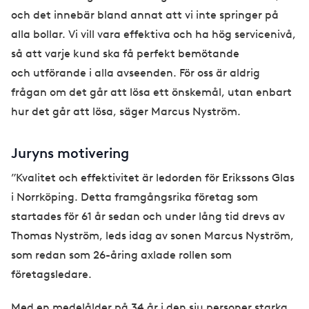
och det innebär bland annat att vi inte springer på
alla bollar. Vi vill vara effektiva och ha hög servicenivå,
så att varje kund ska få perfekt bemötande
och utförande i alla avseenden. För oss är aldrig
frågan om det går att lösa ett önskemål, utan enbart
hur det går att lösa, säger Marcus Nyström.
Juryns motivering
”Kvalitet och effektivitet är ledorden för Erikssons Glas
i Norrköping. Detta framgångsrika företag som
startades för 61 år sedan och under lång tid drevs av
Thomas Nyström, leds idag av sonen Marcus Nyström,
som redan som 26-åring axlade rollen som
företagsledare.
Med en medelålder på 34 år i den sju personer starka