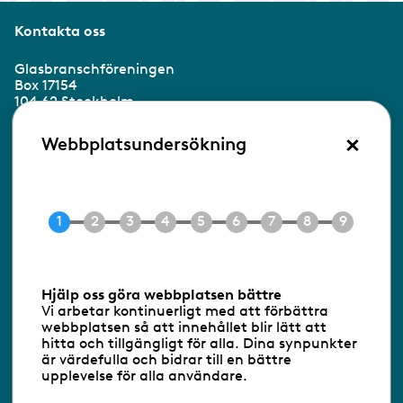
Kontakta oss
Glasbranschföreningen
Box 17154
104 62 Stockholm
×
Besöksadress:
Webbplatsundersökning
Ringvägen 100
118 60 Stockholm
Tel 08-453 90 70
E-post
info@gbf.se
Information om cookies
Hjälp oss göra webbplatsen bättre
Vi arbetar kontinuerligt med att förbättra
Följ oss via RSS
webbplatsen så att innehållet blir lätt att
hitta och tillgängligt för alla. Dina synpunkter
är värdefulla och bidrar till en bättre
upplevelse för alla användare.
Databasens namn:
www.gbf.se
-
Tillhandahållare: Glastjänster för