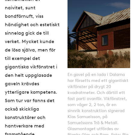
naivitet, sunt
bondförnuft, viss
händighet och estetiskt
sinnelag gick de till
verket. Mycket kunde
de lösa själva, men för
till exempel det
gigantiska vikfönstret i
En gavel på en lada i Dalarna
den helt uppglasade
har försetts med ett gigantiskt
gaveln krävdes
vikfönster på drygt 20
ytterligare kompetens.
kvadratmeter. Och därtill ett
fast parti ovanför. Vikfönstret,
Som tur var fanns det
som väger 2, 2 ton, är en
också skickliga
sinnrik konstruktion signerad
Klas Samuelsson, på
konstruktörer och
Samuelssons Trä & Metall.
hantverkare med
Glasmontaget utfördes av
framstående
Blanks Glas och Ram. Foto: Pia