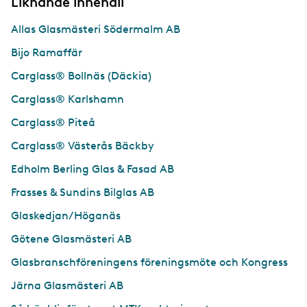
Liknande innehåll
Allas Glasmästeri Södermalm AB
Bijo Ramaffär
Carglass® Bollnäs (Däckia)
Carglass® Karlshamn
Carglass® Piteå
Carglass® Västerås Bäckby
Edholm Berling Glas & Fasad AB
Frasses & Sundins Bilglas AB
Glaskedjan/Höganäs
Götene Glasmästeri AB
Glasbranschföreningens föreningsmöte och Kongress
Järna Glasmästeri AB