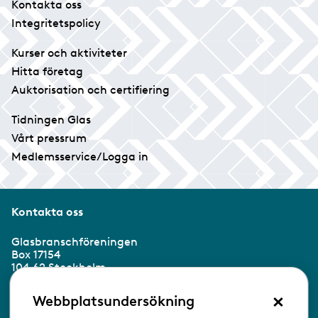
Kontakta oss
Integritetspolicy
Kurser och aktiviteter
Hitta företag
Auktorisation och certifiering
Tidningen Glas
Vårt pressrum
Medlemsservice/Logga in
Kontakta oss
Glasbranschföreningen
Box 17154
104 62 Stockholm
×
Besöksadress:
Webbplatsundersökning
Ringvägen 100