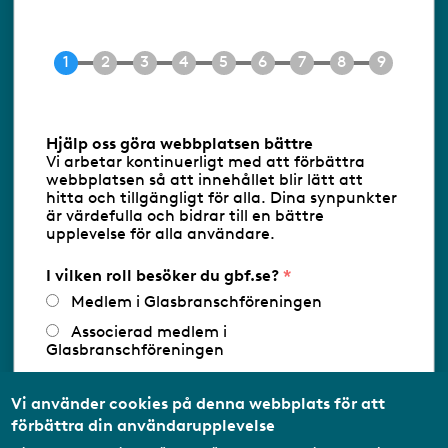
118 60 Stockholm
Tel 08-453 90 70
E-post
info@gbf.se
Information om cookies
Hjälp oss göra webbplatsen bättre
Vi arbetar kontinuerligt med att förbättra
Följ oss via RSS
webbplatsen så att innehållet blir lätt att
hitta och tillgängligt för alla. Dina synpunkter
är värdefulla och bidrar till en bättre
upplevelse för alla användare.
Databasens namn:
www.gbf.se
-
Tillhandahållare: Glastjänster för
Glasbranschföreningen AB - Ansvarig
I vilken roll besöker du gbf.se?
utgivare: Sofia Wahlgren
Medlem i Glasbranschföreningen
Associerad medlem i
Glasbranschföreningen
Arbetar inom annan
medlemsorganisation/Svenskt Näringsliv
Vi använder cookies på denna webbplats för att
förbättra din användarupplevelse
Utbildningsaktör