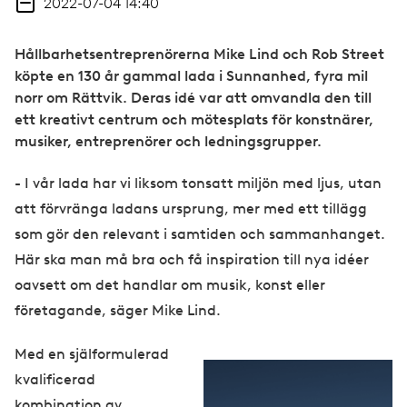
2022-07-04 14:40
Hållbarhetsentreprenörerna Mike Lind och Rob Street
köpte en 130 år gammal lada i Sunnanhed, fyra mil
norr om Rättvik. Deras idé var att omvandla den till
ett kreativt centrum och mötesplats för konstnärer,
musiker, entreprenörer och ledningsgrupper.
- I vår lada har vi liksom tonsatt miljön med ljus, utan
att förvränga ladans ursprung, mer med ett tillägg
som gör den relevant i samtiden och sammanhanget.
Här ska man må bra och få inspiration till nya idéer
oavsett om det handlar om musik, konst eller
företagande, säger Mike Lind.
Med en själformulerad
kvalificerad
kombination av