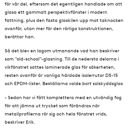
för vår del, eftersom det egentligen handlade om att
glasa ett gammalt perspektivfönster i modern
fattning, plus den fasta glaskilen upp mot taknocken
ovanför, utan mer för den rörliga konstruktionen,
berättar han.
Så det blev en lagom utmanande vad han beskriver
som ”old-school”-glasning. Till de nedersta delarna i
vikfönstret sattes laminerade glas för säkerheten,
resten ovanför är vanliga härdade isolerrutor D5-15
och EPDM-lister. Beställarna valde bort solskyddsglas
- Sedan har vi fått komplettera med en utvändig fog
för att jämna ut trycket som förändras när
metallprofilerna rör sig och hela fönstret vrids,
beskriver Erik.